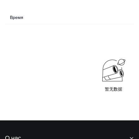
Время
暂无数据
О нас