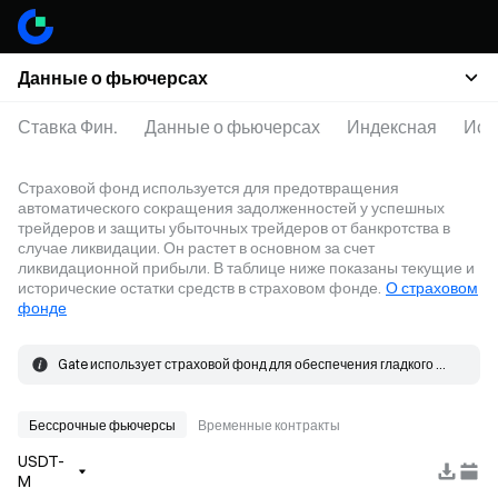
Данные о фьючерсах
Ставка Фин.
Данные о фьючерсах
Индексная
Исп
Страховой фонд используется для предотвращения
автоматического сокращения задолженностей у успешных
трейдеров и защиты убыточных трейдеров от банкротства в
случае ликвидации. Он растет в основном за счет
ликвидационной прибыли. В таблице ниже показаны текущие и
исторические остатки средств в страховом фонде.
О страховом
фонде
Gate использует страховой фонд для обеспечения гладкого 
процесса ликвидации. Если убыток по позиции превышает 
Страховой фонд формируется в основном за счет 
маржу, для покрытия убытка будет использован страховой фонд.
ликвидационной прибыли. Когда происходит ликвидация, ордер 
размещается по цене банкротства и сопоставляется с ней на 
Бессрочные фьючерсы
Временные контракты
рынке. Если фактическая цена исполнения лучше цены 
USDT-
банкротства, образовавшийся излишек поступает в страховой 
M
фонд.