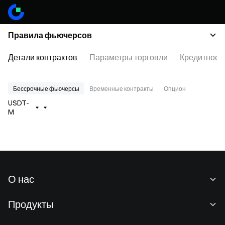
Правила фьючерсов
Детали контрактов
Параметры торговли
Кредитное 
Бессрочные фьючерсы
Временные контракты
Опцион
USDT-
M
О нас
О нас
Продукты
Карьeра
P2P