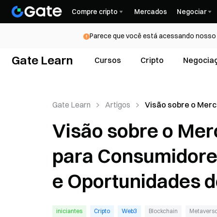
Compre cripto
Mercados
Negociar
Parece que você está acessando nosso s
Gate Learn
Cursos
Cripto
Negocia
Gate Learn
Artigos
Visão sobre o Mer
Criptomoedas par
Visão sobre o Me
Consumidores: Dis
Integração e Opor
para Consumidores
de Crescimento
e Oportunidades 
iniciantes
Cripto
Web3
Blockchain
Metavers