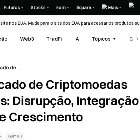
Futuros
Stocks
Earn
Square
Mais
ite nos EUA. Mude para o site dos EUA para acessar os produtos su
ção
Web3
TradFi
IA
Tópicos
Glos
cado de
a
rcado de Criptomoedas
rupção,
tunidades
: Disrupção, Integração
de Crescimento
o
GameFi