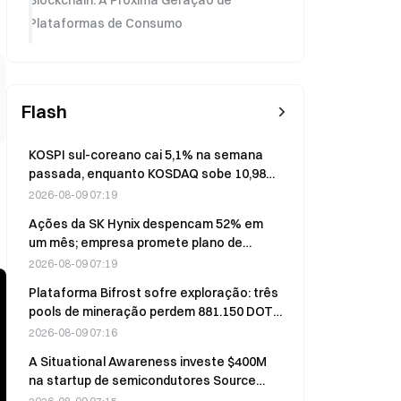
Blockchain: A Próxima Geração de
Plataformas de Consumo
Flash
KOSPI sul-coreano cai 5,1% na semana
passada, enquanto KOSDAQ sobe 10,98%,
com dados de inflação dos EUA no foco
2026-08-09 07:19
dos investidores
Ações da SK Hynix despencam 52% em
um mês; empresa promete plano de
retorno aos acionistas no 3º trimestre
2026-08-09 07:19
Plataforma Bifrost sofre exploração: três
pools de mineração perdem 881.150 DOT
em 8 de agosto
2026-08-09 07:16
A Situational Awareness investe $400M
na startup de semicondutores Source
Foundry nesta semana