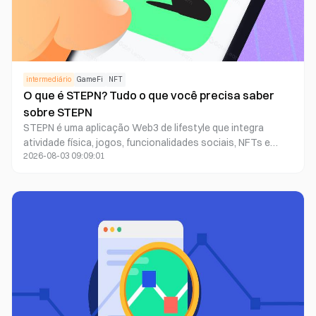
intermediário
GameFi
NFT
O que é STEPN? Tudo o que você precisa saber
sobre STEPN
STEPN é uma aplicação Web3 de lifestyle que integra
atividade física, jogos, funcionalidades sociais, NFTs e
2026-08-03 09:09:01
ativos digitais. Usuários podem caminhar, correr ou
praticar jogging ao ar livre enquanto participam do
ecossistema STEPN e têm a possibilidade de ganhar
tokens no jogo, como GST e GMT, além de outros ativos
digitais.