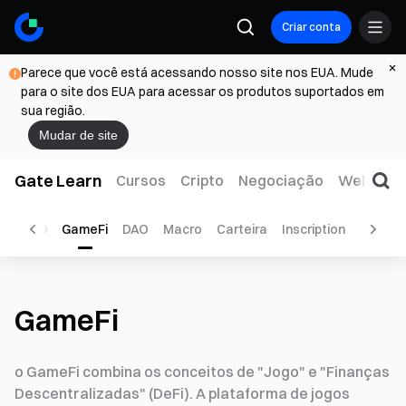
Criar conta
Parece que você está acessando nosso site nos EUA. Mude
para o site dos EUA para acessar os produtos suportados em
sua região.
Mudar de site
Gate Learn
Cursos
Cripto
Negociação
Web3
T
BRC-20
GameFi
DAO
Macro
Carteira
Inscription
Tecnol
GameFi
o GameFi combina os conceitos de "Jogo" e "Finanças
Descentralizadas" (DeFi). A plataforma de jogos