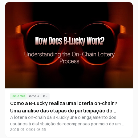
digitais enquanto aproveitam uma experiência comparável
à dos jogos tradicionais.
iniciantes
GameFi
DeFi
Como a B-Lucky realiza uma loteria on-chain?
Uma análise das etapas de participação do
A loteria on-chain da B-Lucky une o engajamento dos
usuário.
usuários à distribuição de recompensas por meio de um
2026-07-06 04:03:55
mecanismo de sorteio, um pool de Jackpot e o sistema de
token LUCKY, formando um ecossistema GambleFi