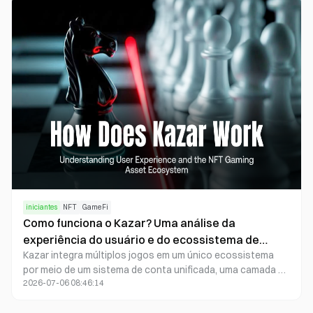
iniciantes
NFT
GameFi
Como funciona o Kazar? Uma análise da
experiência do usuário e do ecossistema de
Kazar integra múltiplos jogos em um único ecossistema
ativos de jogos NFT.
por meio de um sistema de conta unificada, uma camada de
2026-07-06 08:46:14
abstração de carteira e um mercado de NFTs, permitindo
que os usuários preservem a propriedade de seus ativos