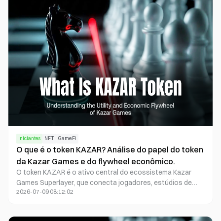
estúdios de jogos.
iniciantes
NFT
GameFi
O que é o token KAZAR? Análise do papel do token
da Kazar Games e do flywheel econômico.
O token KAZAR é o ativo central do ecossistema Kazar
Games Superlayer, que conecta jogadores, estúdios de
2026-07-09 08:12:02
jogos e a economia da plataforma por meio de ferramentas
para desenvolvedores, um mercado de ativos e
mecanismos de incentivo.