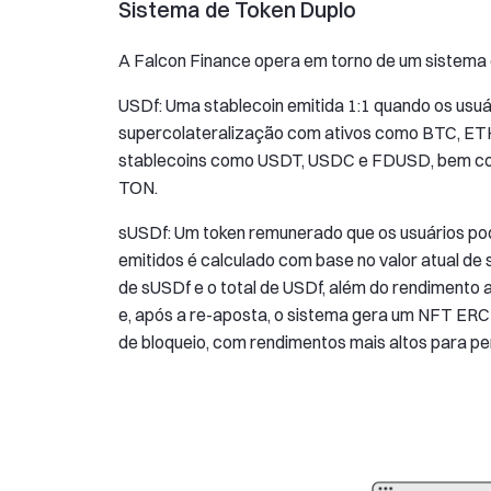
Sistema de Token Duplo
A Falcon Finance opera em torno de um sistema 
USDf: Uma stablecoin emitida 1:1 quando os us
supercolateralização com ativos como BTC, ETH e
stablecoins como USDT, USDC e FDUSD, bem co
TON.
sUSDf: Um token remunerado que os usuários po
emitidos é calculado com base no valor atual de 
de sUSDf e o total de USDf, além do rendiment
e, após a re-aposta, o sistema gera um NFT ER
de bloqueio, com rendimentos mais altos para pe