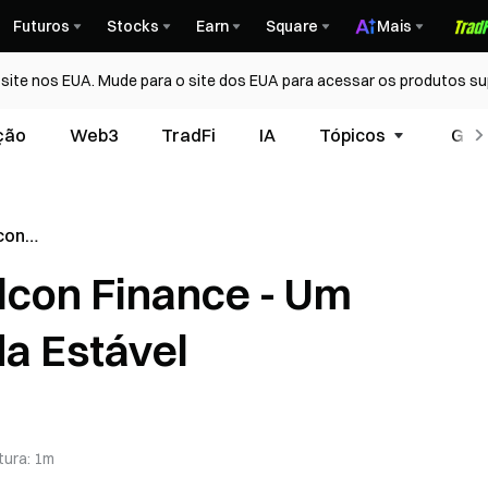
Futuros
Stocks
Earn
Square
Mais
ite nos EUA. Mude para o site dos EUA para acessar os produtos su
ção
Web3
TradFi
IA
Tópicos
Glos
con
colo de
lcon Finance - Um
a Estável
tura
:
1m