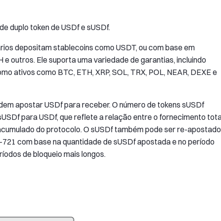
de duplo token de USDf e sUSDf.
uários depositam stablecoins como USDT, ou com base em
 outros. Ele suporta uma variedade de garantias, incluindo
mo ativos como BTC, ETH, XRP, SOL, TRX, POL, NEAR, DEXE e
dem apostar USDf para receber. O número de tokens sUSDf
sUSDf para USDf, que reflete a relação entre o fornecimento tota
o acumulado do protocolo. O sUSDf também pode ser re-apostado
C-721 com base na quantidade de sUSDf apostada e no período
ríodos de bloqueio mais longos.