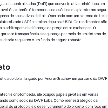
ças descentralizadas (DeFi) que converte ativos sintéticos em
ável. Sua missão é fornecer aos usuários uma plataforma segur
ganho de seus ativos digitais. Operando com um sistema de toke
colateralizado USDf e o token de juros sUSDf. Os rendimentos são
o e arbitragem de diferença de preço entre exchanges. O
e garante transparência e segurança por meio de um sistema de
uditoria regulares e um fundo de seguro robusto.
eto
tética do dólar lançado por Andrei Grachev, um parceiro da DWF
ntech e criptomoeda. Ele ocupou papéis pivotais em várias
 atuando como sócio na DWF Labs. Como líder estratégico da
 geral do protocolo e o desenvolvimento do projeto, com foco em