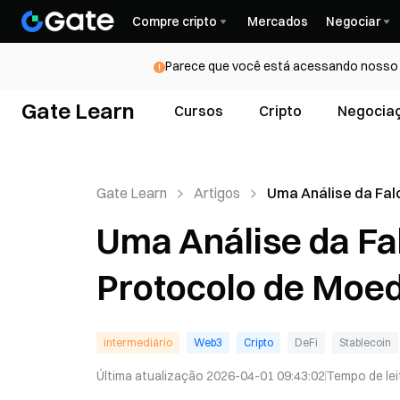
Compre cripto
Mercados
Negociar
Parece que você está acessando nosso s
Gate Learn
Cursos
Cripto
Negocia
Gate Learn
Artigos
Uma Análise da Fal
Finance - Um Proto
Uma Análise da Fa
Moeda Estável
Protocolo de Moed
intermediário
Web3
Cripto
DeFi
Stablecoin
Última atualização
2026-04-01 09:43:02
Tempo de lei