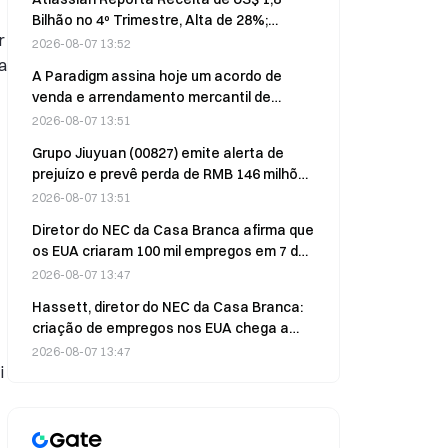
Bilhão no 4º Trimestre, Alta de 28%;
r
Projeta Crescimento de 18% no ARR de
2026-08-07 13:52
Assinaturas no Ano Fiscal de 2027
a
A Paradigm assina hoje um acordo de
venda e arrendamento mercantil de
servidores com a Huaxia Finance
2026-08-07 13:51
Grupo Jiuyuan (00827) emite alerta de
prejuízo e prevê perda de RMB 146 milhões
no primeiro semestre de 2026, uma
2026-08-07 13:51
redução de RMB 40 milhões em relação ao
Diretor do NEC da Casa Branca afirma que
ano anterior
os EUA criaram 100 mil empregos em 7 de
agosto, excluindo fatores
2026-08-07 13:47
governamentais e relacionados à Copa
Hassett, diretor do NEC da Casa Branca:
do Mundo
criação de empregos nos EUA chega a
100 mil, excluindo funcionários públicos e
2026-08-07 13:47
os efeitos da Copa do Mundo
i