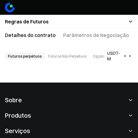
Regras de Futuros
Detalhes do contrato
Parâmetros de Negociação
USDT-
Futuros perpétuos
Futuros Não Perpétuos
Opção
M
Sobre
Sobre nós
Produtos
Carreiras
P2P
Serviços
Redação
Conversão e block negociação