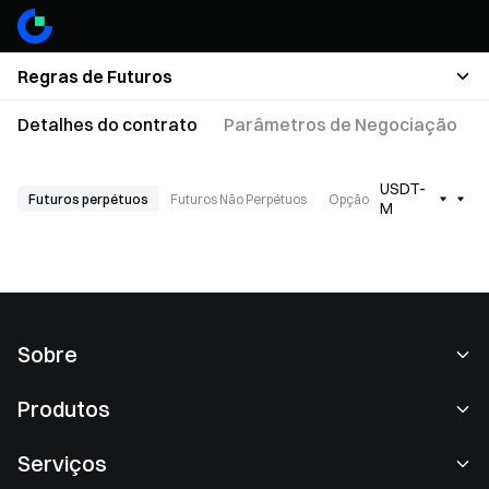
Regras de Futuros
Detalhes do contrato
Parâmetros de Negociação
USDT-
Futuros perpétuos
Futuros Não Perpétuos
Opção
M
Sobre
Sobre nós
Produtos
Carreiras
P2P
Serviços
Redação
Conversão e block negociação