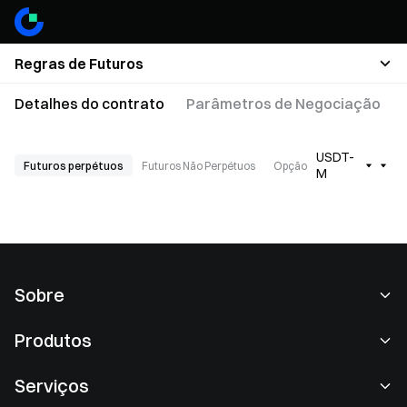
Regras de Futuros
Detalhes do contrato
Parâmetros de Negociação
USDT-
Futuros perpétuos
Futuros Não Perpétuos
Opção
M
Sobre
Sobre nós
Produtos
Carreiras
P2P
Serviços
Redação
Conversão e block negociação