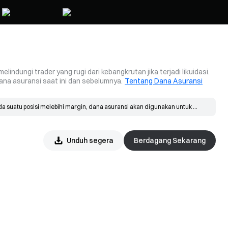
dungi trader yang rugi dari kebangkrutan jika terjadi likuidasi.
ana asuransi saat ini dan sebelumnya.
Tentang Dana Asuransi
a suatu posisi melebihi margin, dana asuransi akan digunakan untuk 
ada harga kebangkrutan dan disesuaikan dengan harga pasar. Jika harga isi 
Unduh segera
Berdagang Sekarang