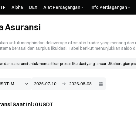
ETF
Alpha
DEX
Alat Perdagangan
Info Perdagangan
a Asuransi
an untuk menghindari deleverage otomatis trader yang menang dan melin
ama berasal dari surplus likuidasi. Tabel berikut menunjukkan saldo d
dana asuransi untuk memastikan proses likuidasi yang lancar. Jika kerugian pad
 tersebut.
uh terutama dari surplus likuidasi. Ketika likuidasi terjadi, order ditempatkan p
dari harga kebangkrutan, surplus yang dihasilkan masuk ke dana asuransi.
ansi Saat Ini
:
0
USDT