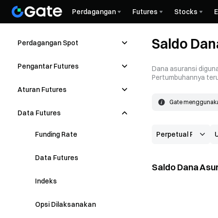
Perdagangan
Futures
Stocks
Saldo Dan
Perdagangan Spot
Pengantar Futures
Dana asuransi digunak
Pertumbuhannya terut
Aturan Futures
Gate menggunakan 
menutupi kerugian
Dana asuransi tumb
Data Futures
aktual lebih baik 
Funding Rate
Data Futures
Saldo Dana Asur
Indeks
Opsi Dilaksanakan