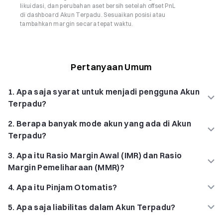
likuidasi, dan perubahan aset bersih setelah offset PnL
di dashboard Akun Terpadu. Sesuaikan posisi atau
tambahkan margin secara tepat waktu.
Pertanyaan Umum
1
.
Apa saja syarat untuk menjadi pengguna Akun
Terpadu?
2
.
Berapa banyak mode akun yang ada di Akun
Terpadu?
3
.
Apa itu Rasio Margin Awal (IMR) dan Rasio
Margin Pemeliharaan (MMR)?
4
.
Apa itu Pinjam Otomatis?
5
.
Apa saja liabilitas dalam Akun Terpadu?