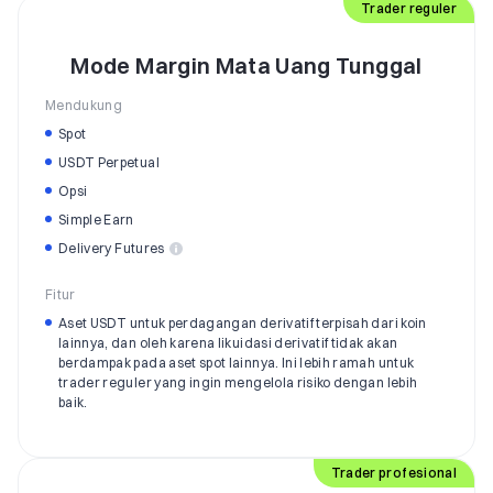
Trader reguler
Mode Margin Mata Uang Tunggal
Mendukung
Spot
USDT Perpetual
Opsi
Simple Earn
Delivery Futures
Fitur
Aset USDT untuk perdagangan derivatif terpisah dari koin
lainnya, dan oleh karena likuidasi derivatif tidak akan
berdampak pada aset spot lainnya. Ini lebih ramah untuk
trader reguler yang ingin mengelola risiko dengan lebih
baik.
Trader profesional