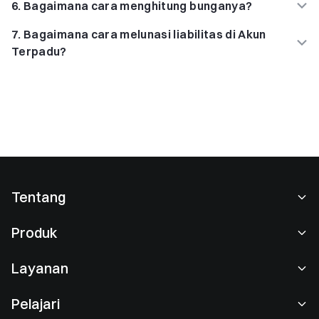
6
.
Bagaimana cara menghitung bunganya?
7
.
Bagaimana cara melunasi liabilitas di Akun
Terpadu?
Tentang
Tentang Kami
Produk
Karier
P2P
Layanan
Ruang berita
Perdagangan Konversi & Blok
Keuntungan VIP
Sponsor of Oracle Red Bull Racing
Pelajari
Perdagangan Spot
Institusional
Perjanjian Pengguna