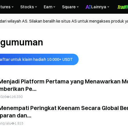
tures
Stocks
Earn
Square
Lainnya
ri wilayah AS. Silakan beralih ke situs AS untuk mengakses produk y
ngumuman
aftar untuk klaim hadiah 10.000+ USDT
Menjadi Platform Pertama yang Menawarkan Mo
mberikan Pe...
2026
126.330
Menempati Peringkat Keenam Secara Global Ber
paran dan...
ang lalu
1.815