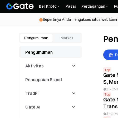
Beli Kripto
Pasar
Perdagangan
Fu
Sepertinya Anda mengakses situs web kami da
Pe
Pengumuman
Market
Pengumuman
D
Aktivitas
Top
Gate 
Pencapaian Brand
Latest Events
S, Me
31-07-
TradFi
Kompetisi
Top
Perdagangan
Gate 
Trans
Gate AI
Acara Copy Trading
CFD
3 hari y