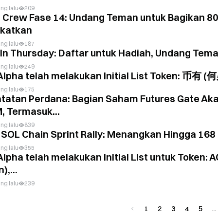
ng lalu
209
 Crew Fase 14: Undang Teman untuk Bagikan 8
gkatkan
ng lalu
187
In Thursday: Daftar untuk Hadiah, Undang Tema
ng lalu
249
 Alpha telah melakukan Initial List Toke
ng lalu
175
tatan Perdana: Bagian Saham Futures Gate Aka
, Termasuk...
ng lalu
839
SOL Chain Sprint Rally: Menangkan Hingga 168
ng lalu
355
Alpha telah melakukan Initial List untuk Token:
),...
ng lalu
239
1
2
3
4
5