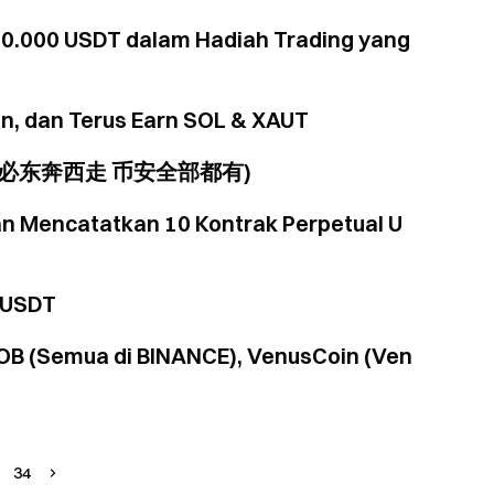
00.000 USDT dalam Hadiah Trading yang
n, dan Terus Earn SOL & XAUT
n: 币有 (何必东奔西走 币安全部都有)
n Mencatatkan 10 Kontrak Perpetual U
 USDT
 AOB (Semua di BINANCE), VenusCoin (Ven
34