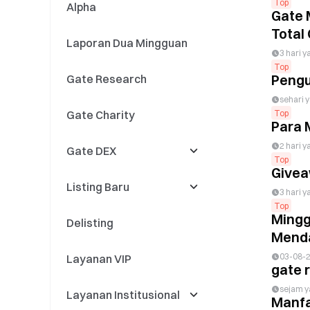
Top
Alpha
Event GT
Stocks
Gate AI
Gate 
Total 
Laporan Dua Mingguan
Spot / Futures
Stock Split / Reverse
Gate AI Bot
3 hari y
Split
Top
Pengu
Gate Research
Event Contracts
Distribusi Dividen
GateClaw
Saham
sehari y
Top
Gate Charity
Pembaruan Produk
Gate for AI Agent
Para 
Saham
2 hari y
Gate DEX
Kampanye Saham
GateRouter
Top
Givea
Listing Baru
Event DEX
3 hari y
Top
Mingg
Delisting
Swap
Listing Baru
Menda
03-08-
Layanan VIP
Listing Spot
Listing Spot Baru
gate 
sejam y
Layanan Institusional
Event Spot
Listing Futures Baru
Manfa