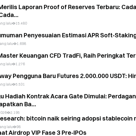
Merilis Laporan Proof of Reserves Terbaru: Cad
Cada...
ang lalu
15.480
muman Penyesuaian Estimasi APR Soft-Stakin
ang lalu
1.698
Master Keuangan CFD TradFi, Raih Peringkat T
ang lalu
1.276
way Pengguna Baru Futures 2.000.000 USDT: Hi
ang lalu
5.531
u Hadiah Kontrak Acara Gate Dimulai: Perdaga
patkan Ba...
2026
2.195
research: bitcoin naik seiring adopsi stableco
ang lalu
98
at Airdrop VIP Fase 3 Pre-IPOs