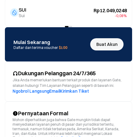
SUI
Rp12.049,0248
Sui
-0,08%
Mulai Sekarang
Buat Akun
Daftar dan terima voucher
$100
Dukungan Pelanggan 24/7/365
Jika Anda memerlukan bantuan terkait produk dan layanan Gate,
silakan hubungi Tim Layanan Pelanggan seperti di bawah ini.
Ngobrol Langsung
Email
Kirimkan Tiket
Pernyataan Formal
Mohon diperhatikan juga bahwa Gate mungkin tidak dapat
menyediakan layanan penuh di pasar dan yurisdiksi tertentu,
termasuk, namun tidak terbatas pada, Amerika Serikat, Kanada,
Iran, dan Kuba. Untuk informasi lebih lanjut mengenai Lokasi