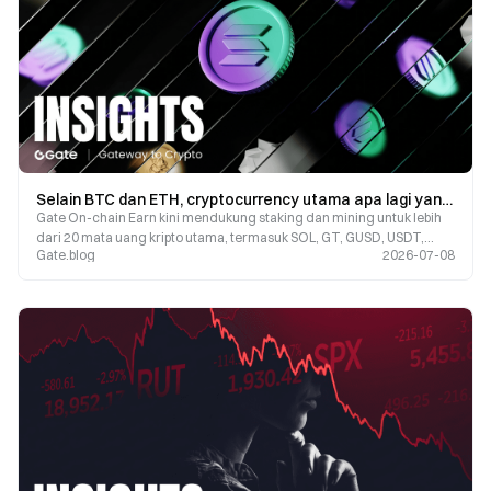
Selain BTC dan ETH, cryptocurrency utama apa lagi yang didukung untuk staking dan mining di GateChain?
Gate On-chain Earn kini mendukung staking dan mining untuk lebih
dari 20 mata uang kripto utama, termasuk SOL, GT, GUSD, USDT,
Gate.blog
2026-07-08
ATOM, DOT, ADA, SUI, XRP, DOGE, dan lainnya.