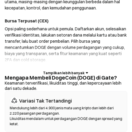
utama, masing-masing dengan keunggulan berbeda dalam hal
kecepatan, kontrol, dan kemudahan penggunaan.
Bursa Terpusat (CEX)
Opsi paling sederhana untuk pemula. Daftarkan akun, selesaikan
verifikasi identitas, lakukan setoran dana melalui kartu atau bank
transfer, lalu buat order pembelian. Pilih bursa yang
mencantumkan DOGE dengan volume perdagangan yang cukup,
biaya yang transparan, serta fitur keamanan yang kuat seperti
2FA dan cold storage.
Dompet Kripto
Mengapa Membeli DogeCoin (DOGE) di Gate?
Untuk pengguna yang memprioritaskan self-custody. Dompet
Keamanan terverifikasi, likuiditas tinggi, dan kepercayaan lebih
dari satu dekade.
non-kustodian memungkinkan Anda menyimpan kunci pribadi
sendiri dan melakukan swap token langsung di dalam antarmuka
Variasi Tak Tertandingi
dompet. Beberapa dompet juga mendukung fiat on-ramp,
sehingga Anda dapat membeli DOGE menggunakan kartu kredit
Mendukung lebih dari 4.900 jenis mata uang kripto dan lebih dari
2.220 pasangan perdagangan.
tanpa harus melalui bursa terlebih dahulu. Selalu cadangkan
Likuiditas mendalam untuk perdagangan DOGE dengan spread yang
seed phrase Anda dengan aman dan verifikasi alamat kontrak
ketat.
sebelum mengonfirmasi transaksi apa pun.