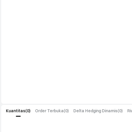
Kuantitas
(
0
)
Order Terbuka
(
0
)
Delta Hedging Dinamis
(
0
)
Ri