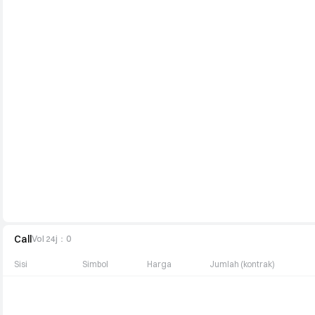
Call
Vol 24j
：
0
Sisi
Simbol
Harga
Jumlah (kontrak)