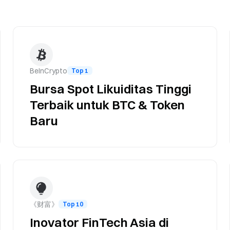
BeInCrypto
Top 1
Bursa Spot Likuiditas Tinggi
Terbaik untuk BTC & Token
Baru
《财富》
Top 10
Inovator FinTech Asia di