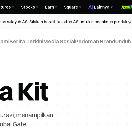
tures
Stocks
Earn
Square
Lainnya
ri wilayah AS. Silakan beralih ke situs AS untuk mengakses produk ya
Kami
Berita Terkini
Media Sosial
Pedoman Brand
Unduh 
 Kit
urasi, menampilkan
obal Gate.