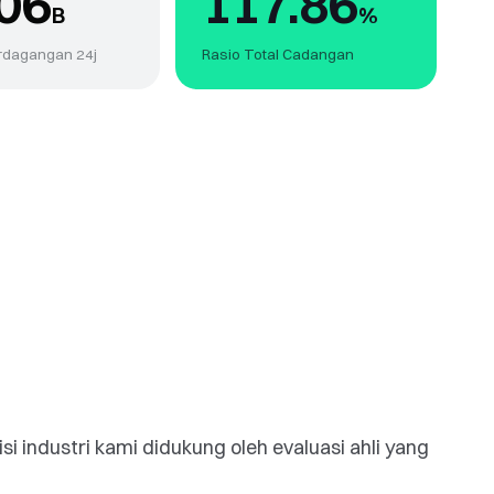
06
117.86
B
%
rdagangan 24j
Rasio Total Cadangan
si industri kami didukung oleh evaluasi ahli yang