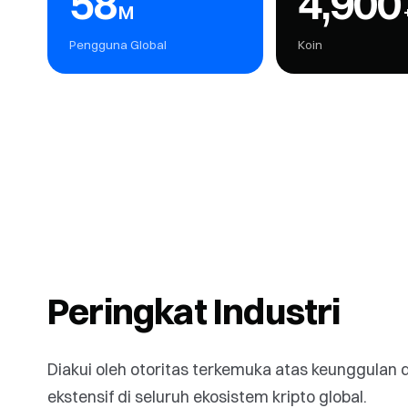
58
4,900
M
Pengguna Global
Koin
Peringkat Industri
Diakui oleh otoritas terkemuka atas keunggulan da
ekstensif di seluruh ekosistem kripto global.