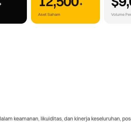
12,500
$9,
+
+
Aset Saham
Volume Pe
lam keamanan, likuiditas, dan kinerja keseluruhan, posi