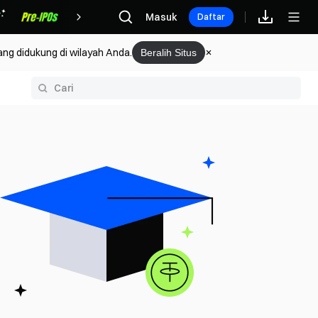
Hadiah
Masuk
Daftar
ang didukung di wilayah Anda.
Beralih Situs
rium