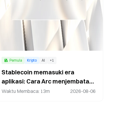
Pemula
Kripto
AI
+
1
Stablecoin memasuki era
aplikasi: Cara Arc menjembatani
pembayaran, AI, dan ekonomi
Waktu Membaca
:
13m
2026-08-06
digital