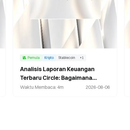
Pemula
Kripto
Stablecoin
+
1
Analisis Laporan Keuangan
Terbaru Circle: Bagaimana
Pertumbuhan USDC Mendorong
Waktu Membaca
:
4m
2026-08-06
Perluasan Ekosistem Stablecoin