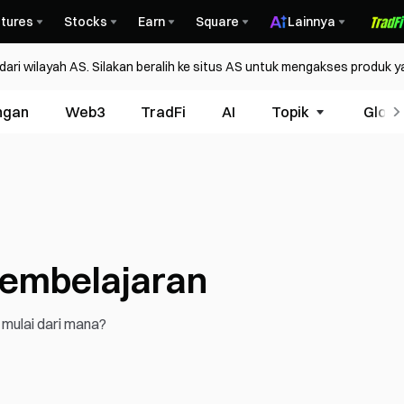
tures
Stocks
Earn
Square
Lainnya
ri wilayah AS. Silakan beralih ke situs AS untuk mengakses produk y
ngan
Web3
TradFi
AI
Topik
Glosa
embelajaran
s mulai dari mana?