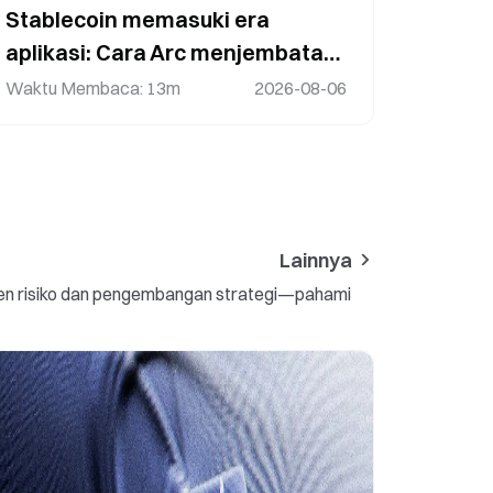
Stablecoin memasuki era
aplikasi: Cara Arc menjembatani
pembayaran, AI, dan ekonomi
Waktu Membaca
:
13m
2026-08-06
digital
Lainnya
jemen risiko dan pengembangan strategi—pahami