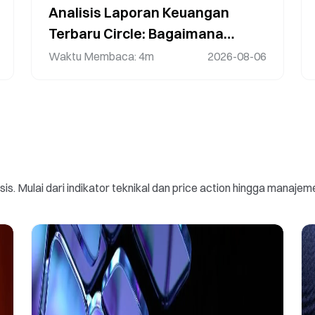
Analisis Laporan Keuangan
Terbaru Circle: Bagaimana
Pertumbuhan USDC Mendorong
Waktu Membaca
:
4m
2026-08-06
Perluasan Ekosistem Stablecoin
sis. Mulai dari indikator teknikal dan price action hingga mana