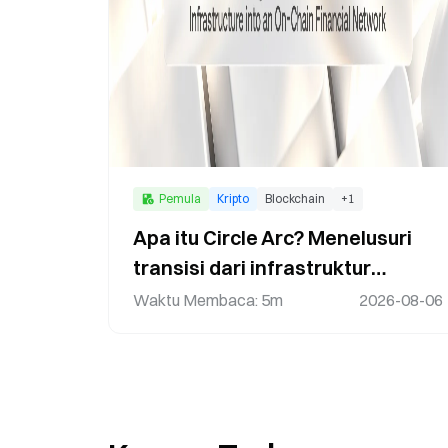
Pemula
Kripto
Blockchain
+
1
Apa itu Circle Arc? Menelusuri
transisi dari infrastruktur
stablecoin menuju jaringan
Waktu Membaca
:
5m
2026-08-06
keuangan on-chain