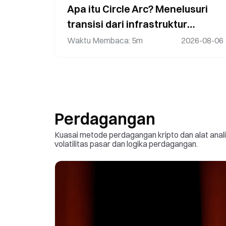
Apa itu Circle Arc? Menelusuri
transisi dari infrastruktur
stablecoin menuju jaringan
Waktu Membaca
:
5m
2026-08-06
keuangan on-chain
Perdagangan
Kuasai metode perdagangan kripto dan alat anali
volatilitas pasar dan logika perdagangan.