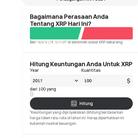
Bagaimana Perasaan Anda
Tentang XRP Hari Ini?
Beri suara untuk melihat sentimen sosial XRP sekarang
Bagus
Buruk
Hitung Keuntungan Anda Untuk XRP
Year
Kuantitas
$
dari 100 yang
0
Hitung
*Keuntungan yang diproyeksikan dihitung berdasarkan
harga token rata-rata di tahun ini. Harap diperhatikan ini
bukanlah nasihat keuangan.