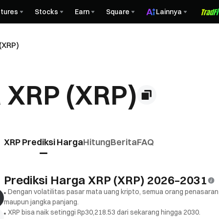
tures
Stocks
Earn
Square
Lainnya
(XRP)
a XRP (XRP)
XRP Prediksi Harga
Hitung
Berita
FAQ
Prediksi Harga XRP (XRP) 2026–2031
Dengan volatilitas pasar mata uang kripto, semua orang penasaran
maupun jangka panjang.
XRP bisa naik setinggi Rp30,218.53 dari sekarang hingga 2030.