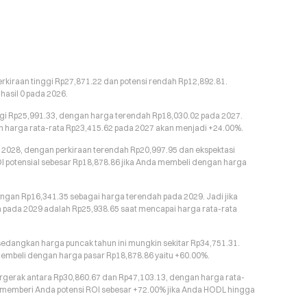
rkiraan tinggi Rp27,871.22 dan potensi rendah Rp12,892.81.
hasil 0 pada 2026.
gi Rp25,991.33, dengan harga terendah Rp18,030.02 pada 2027.
an harga rata-rata Rp23,415.62 pada 2027 akan menjadi +24.00%.
da 2028, dengan perkiraan terendah Rp20,997.95 dan ekspektasi
OI potensial sebesar Rp18,878.86 jika Anda membeli dengan harga
engan Rp16,341.35 sebagai harga terendah pada 2029. Jadi jika
a pada 2029 adalah Rp25,938.65 saat mencapai harga rata-rata
 sedangkan harga puncak tahun ini mungkin sekitar Rp34,751.31.
membeli dengan harga pasar Rp18,878.86 yaitu +60.00%.
ergerak antara Rp30,860.67 dan Rp47,103.13, dengan harga rata-
n memberi Anda potensi ROI sebesar +72.00% jika Anda HODL hingga