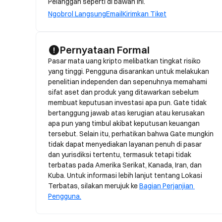
Pelanggan seperti di bawah ini.
Ngobrol Langsung
Email
Kirimkan Tiket
Pernyataan Formal
Pasar mata uang kripto melibatkan tingkat risiko 
yang tinggi. Pengguna disarankan untuk melakukan 
penelitian independen dan sepenuhnya memahami 
sifat aset dan produk yang ditawarkan sebelum 
membuat keputusan investasi apa pun. Gate tidak 
bertanggung jawab atas kerugian atau kerusakan 
apa pun yang timbul akibat keputusan keuangan 
tersebut. Selain itu, perhatikan bahwa Gate mungkin 
tidak dapat menyediakan layanan penuh di pasar 
dan yurisdiksi tertentu, termasuk tetapi tidak 
terbatas pada Amerika Serikat, Kanada, Iran, dan 
Kuba. Untuk informasi lebih lanjut tentang Lokasi 
Terbatas, silakan merujuk ke 
Bagian Perjanjian 
Pengguna.