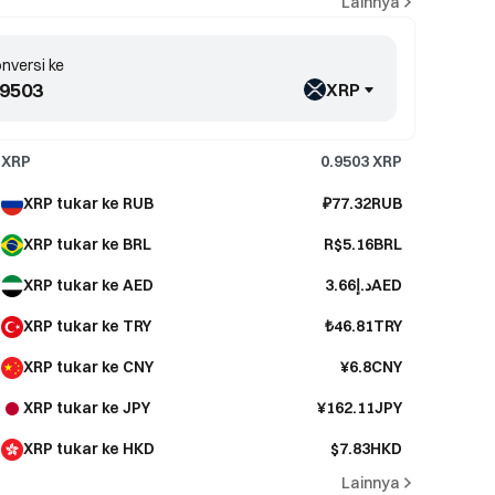
Lainnya
nversi ke
XRP
XRP
0.9503
XRP
XRP tukar ke RUB
₽77.32RUB
XRP tukar ke BRL
R$5.16BRL
XRP tukar ke AED
د.إ3.66AED
XRP tukar ke TRY
₺46.81TRY
XRP tukar ke CNY
¥6.8CNY
XRP tukar ke JPY
¥162.11JPY
XRP tukar ke HKD
$7.83HKD
Lainnya