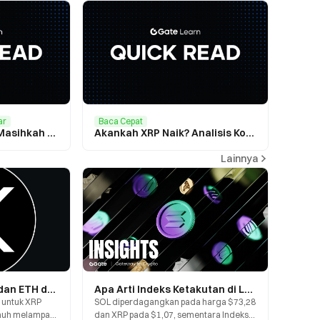
ar
Baca Cepat
Prediksi Harga XRP: Masihkah XRP Berpeluang Menuju $15?
Akankah XRP Naik? Analisis Komprehensif Potensi Masa Depan XRP
Lainnya
XRP Melampaui BTC dan ETH dalam Ukuran Transaksi Tunggal: Apa yang Diungkap Data On-Chain?
Apa Arti Indeks Ketakutan di Level 28? Memahami Sentimen Pasar Saat SOL dan XRP Menghadapi Tekanan Secara Bersamaan
i untuk XRP
SOL diperdagangkan pada harga $73,28
jauh melampaui
dan XRP pada $1,07, sementara Indeks