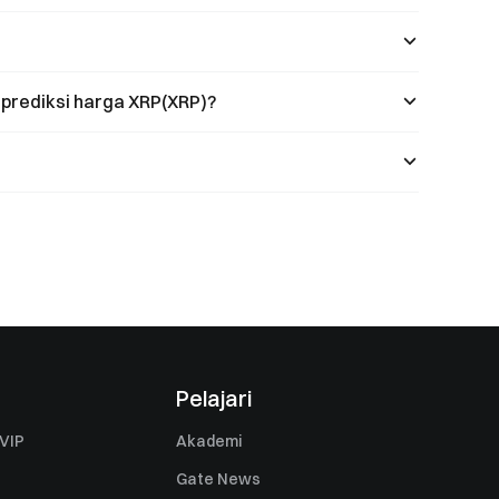
 prediksi harga XRP(XRP)?
Pelajari
VIP
Akademi
Gate News