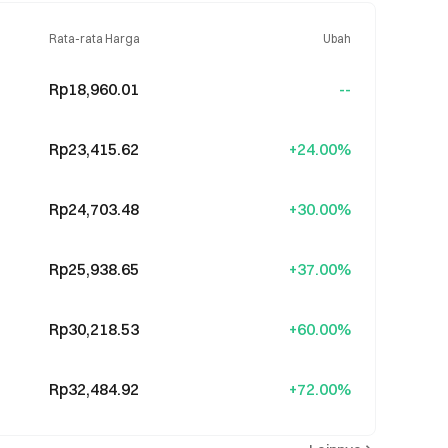
Rata-rata Harga
Ubah
Rp18,960.01
--
Rp23,415.62
+24.00%
Rp24,703.48
+30.00%
Rp25,938.65
+37.00%
Rp30,218.53
+60.00%
Rp32,484.92
+72.00%