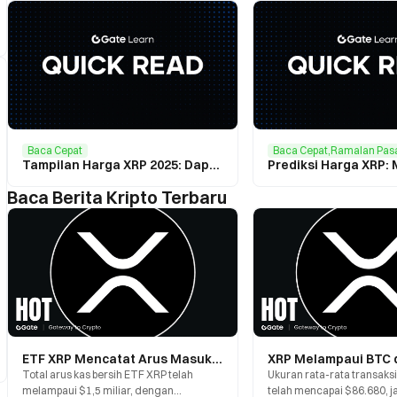
Baca Cepat
Baca Cepat,Ramalan Pas
Tampilan Harga XRP 2025: Dapatkah XRP Mencapai $5?
Baca Berita Kripto Terbaru
ETF XRP Mencatat Arus Masuk Lebih dari $1,5 Miliar namun Turun 40%: Mengapa Modal Institusi Gagal Mendorong Harga Lebih Tinggi?
Total arus kas bersih ETF XRP telah
Ukuran rata-rata transaks
melampaui $1,5 miliar, dengan
telah mencapai $86.680, 