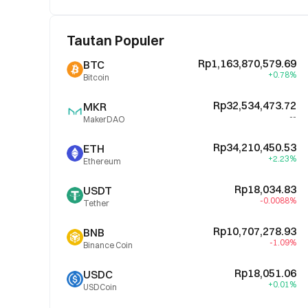
Tautan Populer
Rp1,163,870,579.69
BTC
+0.78%
Bitcoin
Rp32,534,473.72
MKR
--
MakerDAO
Rp34,210,450.53
ETH
+2.23%
Ethereum
Rp18,034.83
USDT
-0.0088%
Tether
Rp10,707,278.93
BNB
-1.09%
Binance Coin
Rp18,051.06
USDC
+0.01%
USDCoin