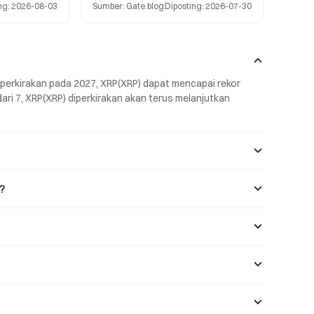
ng
:
2026-08-03
Sumber
:
Gate.blog
Diposting
:
2026-07-30
200 dan
Fear and Greed turun kembali ke angka
 Data on-chain
28. Artikel ini menggunakan data historis
itusional dan
untuk melakukan backtest terhadap
performa BTC selama periode ketakutan,
serta menganalisis implikasi struktural
dari sentimen pasar saat ini.
iperkirakan pada 2027, XRP(XRP) dapat mencapai rekor 
dari 7, XRP(XRP) diperkirakan akan terus melanjutkan 
?