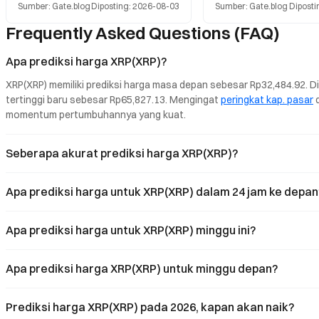
Sumber
:
Gate.blog
Diposting
:
2026-08-03
Sumber
:
Gate.blog
Diposti
tambahan $27,29 juta masuk pada bulan
Bitcoin yang sebesar $14.
Juli. Namun, harga XRP telah turun
Ethereum sebesar $3.280.
Frequently Asked Questions (FAQ)
sekitar 40% sejak awal tahun. Artikel ini
menyoroti arus modal inst
mengulas tiga tekanan utama di balik
tren adopsi Ripple.
ketidaksesuaian antara arus kas ETF dan
Apa prediksi harga XRP(XRP)?
kinerja harga, serta membahas mengapa
XRP(XRP) memiliki prediksi harga masa depan sebesar Rp32,484.92. D
alokasi institusi belum mampu
mendorong momentum kenaikan.
tertinggi baru sebesar Rp65,827.13. Mengingat 
peringkat kap. pasar
 
momentum pertumbuhannya yang kuat.
Seberapa akurat prediksi harga XRP(XRP)?
Apa prediksi harga untuk XRP(XRP) dalam 24 jam ke depan
Apa prediksi harga untuk XRP(XRP) minggu ini?
Apa prediksi harga XRP(XRP) untuk minggu depan?
Prediksi harga XRP(XRP) pada 2026, kapan akan naik?