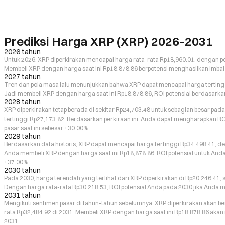
Prediksi Harga XRP (XRP) 2026–2031
2026 tahun
Untuk 2026, XRP diperkirakan mencapai harga rata-rata Rp18,960.01, dengan pe
Membeli XRP dengan harga saat ini Rp18,878.86 berpotensi menghasilkan imbal 
2027 tahun
Tren dan pola masa lalu menunjukkan bahwa XRP dapat mencapai harga terting
Jadi membeli XRP dengan harga saat ini Rp18,878.86, ROI potensial berdasark
2028 tahun
XRP diperkirakan tetap berada di sekitar Rp24,703.48 untuk sebagian besar pa
tertinggi Rp27,173.82. Berdasarkan perkiraan ini, Anda dapat mengharapkan R
pasar saat ini sebesar +30.00%.
2029 tahun
Berdasarkan data historis, XRP dapat mencapai harga tertinggi Rp34,498.41, d
Anda membeli XRP dengan harga saat ini Rp18,878.86, ROI potensial untuk And
+37.00%.
2030 tahun
Pada 2030, harga terendah yang terlihat dari XRP diperkirakan di Rp20,246.41,
Dengan harga rata-rata Rp30,218.53, ROI potensial Anda pada 2030 jika Anda 
2031 tahun
Mengikuti sentimen pasar di tahun-tahun sebelumnya, XRP diperkirakan akan b
rata Rp32,484.92 di 2031. Membeli XRP dengan harga saat ini Rp18,878.86 aka
2031.