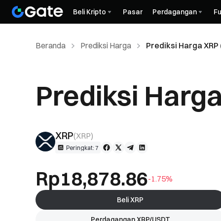
Beli Kripto
Pasar
Perdagangan
Fu
Beranda
Prediksi Harga
Prediksi Harga XRP 
Prediksi Harg
XRP
(
XRP
)
Peringkat: 7
Rp18,878.86
-1.75%
Beli XRP
Perdagangan XRP/USDT