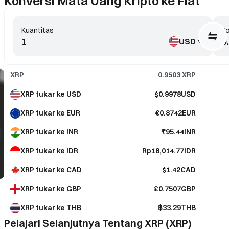
Konversi Mata Uang Kripto ke Fiat
Kuantitas
Ko
USD
XRP
0.9503
XRP
XRP tukar ke USD
$0.9978USD
XRP tukar ke EUR
€0.8742EUR
XRP tukar ke INR
₹95.44INR
XRP tukar ke IDR
Rp18,014.77IDR
XRP tukar ke CAD
$1.42CAD
XRP tukar ke GBP
£0.7507GBP
XRP tukar ke THB
฿33.29THB
Pelajari Selanjutnya Tentang XRP (XRP)