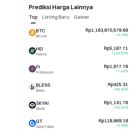
Prediksi Harga Lainnya
Top
Listing Baru
Gainer
Rp1,163,870,579.69
BTC
+0.76%
Bitcoin
Rp5,187.71
HEI
+128.50%
Heima
Rp1,677.78
PI
+7.44%
Pi Network
Rp425.31
BLESS
+85.93%
Bless
Rp1,141.78
SKYAI
+33.25%
SkyAI
Rp118,669.18
GT
+3.09%
GateToken