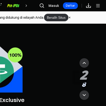
Hadiah
Masuk
Daftar
ang didukung di wilayah Anda.
Beralih Situs
Futures Battle
 Micron to earn $505 MUG
Exclusive