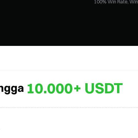
100% Win Rate, Win
Cash-In 
10.000+ USDT
ngga
Register to claim $10 and