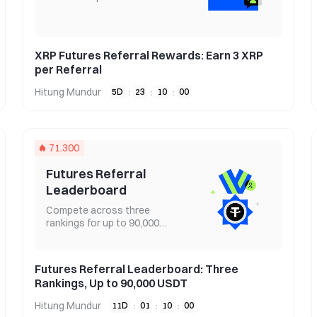
XRP Futures Referral Rewards: Earn 3 XRP
per Referral
Hitung Mundur
5
D
23
10
00
:
:
:
71.300
Futures Referral
Leaderboard
Compete across three
rankings for up to 90,000
USDT
Futures Referral Leaderboard: Three
Rankings, Up to 90,000 USDT
Hitung Mundur
11
D
01
10
00
:
:
: