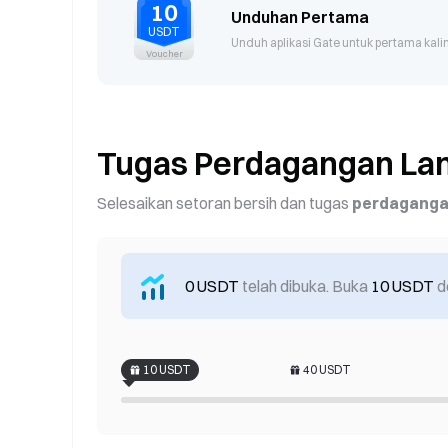
10
Unduhan Pertama
USDT
Unduh aplikasi Gate untuk pertama kali
Voucher
Tugas Perdagangan Lan
Selesaikan setoran bersih dan tugas
perdagangan
0 USDT
telah dibuka. Buka
10 USDT
d
10
USDT
40
USDT