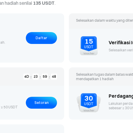
 hadiah senilai
135 USDT
.
Selesaikan dalam waktu yang dit
BTC & ETH Du
Limited premium r
Daftar
15
Verifikasi 
ah.
USDT
Selesaikan veri
Voucher
Selesaikan tugas dalam batas wakt
4
D
23
59
48
:
:
:
mendapatkan
1
hadiah
Perdagan
30
Setoran
Lakukan perda
USDT
 ≥ 50 USDT
sebesar ≥ 30 
Convert New U
Voucher
Get 100 USDT on first t