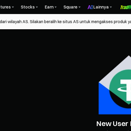
tures
Stocks
Earn
Square
Lainnya
ri wilayah AS. Silakan beralih ke situs AS untuk mengakses produk y
Flash Storage 
Trade SanDisk, SK hynix &
New User 