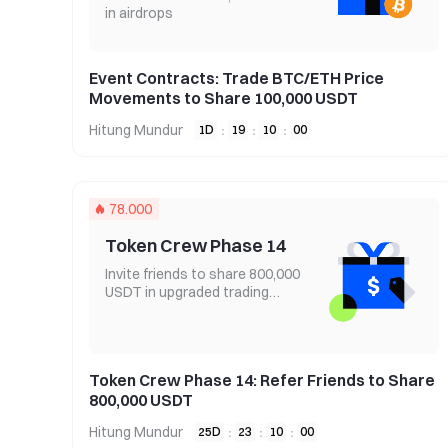
in airdrops
Event Contracts: Trade BTC/ETH Price
Movements to Share 100,000 USDT
Hitung Mundur
1
D
19
10
00
:
:
:
78.000
Token Crew Phase 14
Invite friends to share 800,000
USDT in upgraded trading
rewards
Token Crew Phase 14: Refer Friends to Share
800,000 USDT
Hitung Mundur
25
D
23
10
00
:
:
: