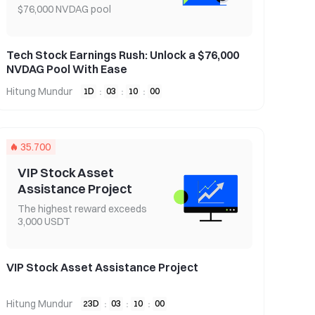
$76,000 NVDAG pool
Tech Stock Earnings Rush: Unlock a $76,000
NVDAG Pool With Ease
Hitung Mundur
1
D
03
10
00
:
:
:
35.700
VIP Stock Asset
Assistance Project
The highest reward exceeds
3,000 USDT
VIP Stock Asset Assistance Project
Hitung Mundur
23
D
03
10
00
:
:
: