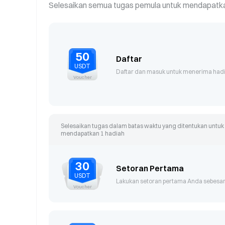
Selesaikan semua tugas pemula untuk mendapatkan
50
Daftar
USDT
Daftar dan masuk untuk menerima hadi
Voucher
Selesaikan tugas dalam batas waktu yang ditentukan untuk
mendapatkan
1
hadiah
30
Setoran Pertama
USDT
Lakukan setoran pertama Anda sebesar
Voucher