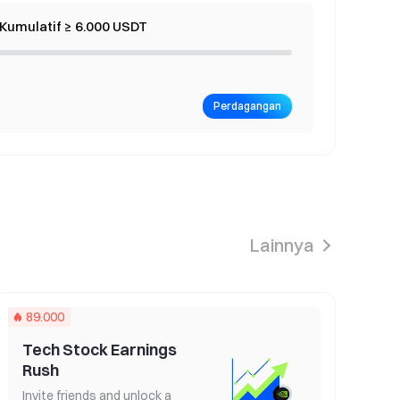
umulatif ≥ 6.000 USDT
 Lucky Draw
 gold prizes
Perdagangan
Lainnya
 Phase 14
89.000
800,000 USDT in rewards
Tech Stock Earnings
Rush
Invite friends and unlock a