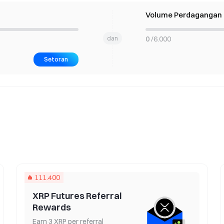
Volume Perdagangan K
CFD Stellar
Earn SPCXG and
dan
0
/
6.000
Setoran
Token Crew
111.400
Invite friends to share 
XRP Futures Referral
Rewards
Earn 3 XRP per referral