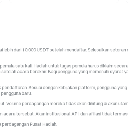
i lebih dari 10.000 USDT setelah mendaftar. Selesaikan setora
emula satu kali. Hadiah untuk tugas pemula harus diklaim secar
n setelah acara berakhir. Bagi pengguna yang memenuhi syarat ya
ak pendaftaran. Sesuai dengan kebijakan platform, pengguna yan
t pengguna baru.
ut. Volume perdagangan mereka tidak akan dihitung di akun utam
 acara tersebut. Akun institusional, API, dan afiliasi tidak termas
me perdagangan Pusat Hadiah.