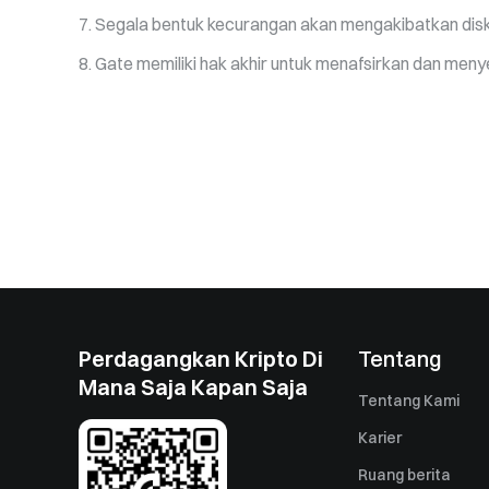
Segala bentuk kecurangan akan mengakibatkan disku
Gate memiliki hak akhir untuk menafsirkan dan meny
Perdagangkan Kripto Di
Tentang
Mana Saja Kapan Saja
Tentang Kami
Karier
Ruang berita