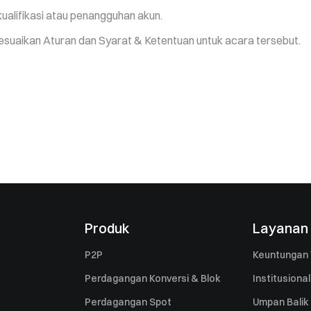
alifikasi atau penangguhan akun.
esuaikan Aturan dan Syarat & Ketentuan untuk acara tersebut.
Produk
Layanan
P2P
Keuntungan 
Perdagangan Konversi & Blok
Institusional
Perdagangan Spot
Umpan Balik