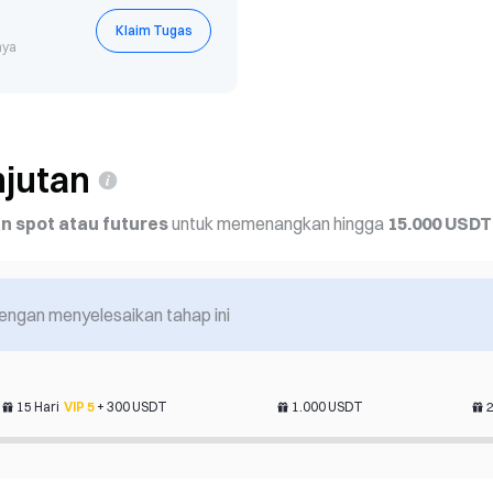
Klaim Tugas
nya
jutan
 spot atau futures
untuk memenangkan hingga
15.000 USDT
KIOXIA Futures N
Register to claim 5 U
engan menyelesaikan tahap ini
15 Hari
VIP
5
+
300
USDT
1.000
USDT
2