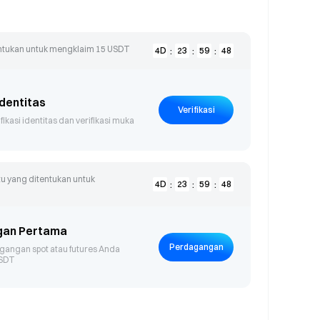
entukan untuk mengklaim 15 USDT
4
D
23
59
48
:
:
:
al Resonance
ewards available
Identitas
Verifikasi
fikasi identitas dan verifikasi muka
u yang ditentukan untuk
4
D
23
59
48
:
:
:
gan Pertama
Perdagangan
gangan spot atau futures Anda
USDT
ser Exclusive
rade, trade for 2 USDT