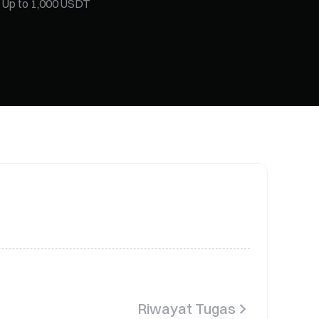
 Up to 1,000 USDT
Thursday
 keep drawing SOL & XAUT
Riwayat Tugas