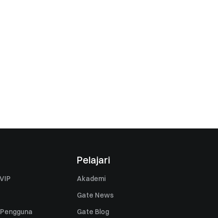
Pelajari
VIP
Akademi
Gate News
 Pengguna
Gate Blog