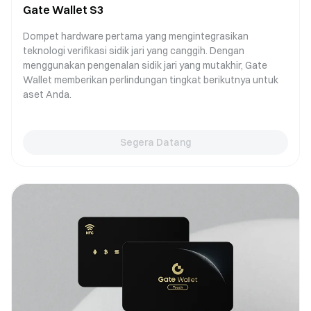
Gate Wallet S3
Dompet hardware pertama yang mengintegrasikan
teknologi verifikasi sidik jari yang canggih. Dengan
menggunakan pengenalan sidik jari yang mutakhir, Gate
Wallet memberikan perlindungan tingkat berikutnya untuk
aset Anda.
Segera Datang