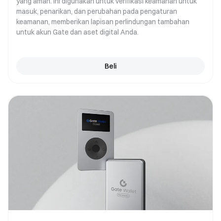
yang aman. Ini digunakan untuk verifikasi keamanan untuk
masuk, penarikan, dan perubahan pada pengaturan
keamanan, memberikan lapisan perlindungan tambahan
untuk akun Gate dan aset digital Anda.
Beli