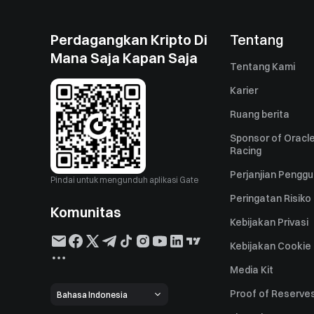
Perdagangkan Kripto Di
Tentang
Mana Saja Kapan Saja
Tentang Kami
Karier
Ruang berita
Sponsor of Oracle
Racing
Perjanjian Pengg
Pindai untuk mengunduh aplikasi Gate
Peringatan Risiko
Komunitas
Kebijakan Privasi
Kebijakan Cookie
Media Kit
Proof of Reserve
Bahasa Indonesia