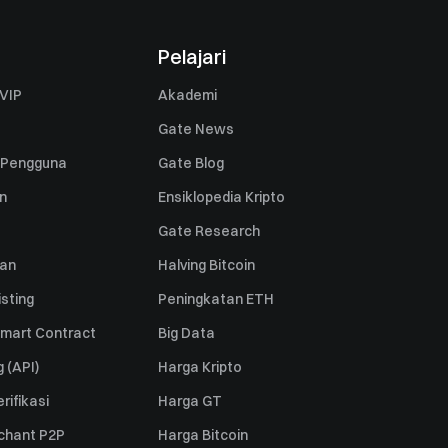
Pelajari
VIP
Akademi
Gate News
 Pengguna
Gate Blog
n
Ensiklopedia Kripto
Gate Research
uan
Halving Bitcoin
sting
Peningkatan ETH
mart Contract
Big Data
 (API)
Harga Kripto
rifikasi
Harga GT
rchant P2P
Harga Bitcoin