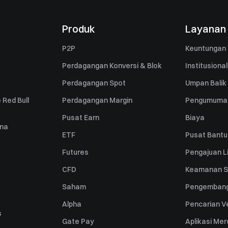
Produk
Layanan
P2P
Keuntungan 
Perdagangan Konversi & Blok
Institusional
Perdagangan Spot
Umpan Balik
 Red Bull
Perdagangan Margin
Pengumuma
Pusat Earn
Biaya
una
ETF
Pusat Bant
Futures
Pengajuan Li
CFD
Keamanan S
Saham
Pengembang
Alpha
Pencarian Ve
s
Gate Pay
Aplikasi Me