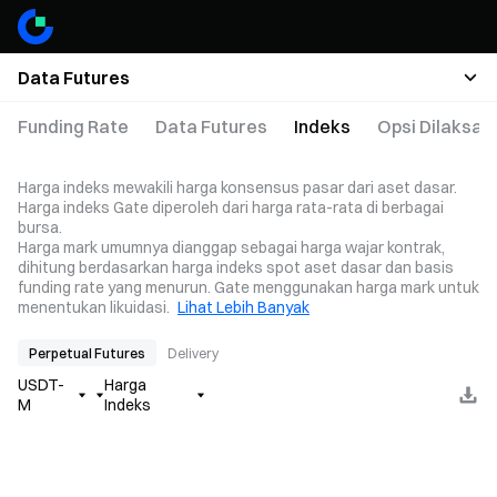
Data Futures
Funding Rate
Data Futures
Indeks
Opsi Dilaksa
Harga indeks mewakili harga konsensus pasar dari aset dasar.
Harga indeks Gate diperoleh dari harga rata-rata di berbagai
bursa.
Harga mark umumnya dianggap sebagai harga wajar kontrak,
dihitung berdasarkan harga indeks spot aset dasar dan basis
funding rate yang menurun. Gate menggunakan harga mark untuk
menentukan likuidasi.
Lihat Lebih Banyak
Perpetual Futures
Delivery
USDT-
Harga
M
Indeks