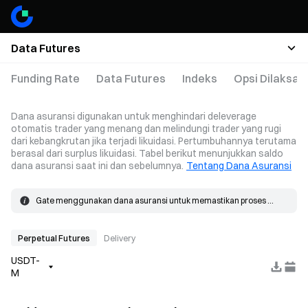
Data Futures
Funding Rate
Data Futures
Indeks
Opsi Dilaksa
Dana asuransi digunakan untuk menghindari deleverage
otomatis trader yang menang dan melindungi trader yang rugi
dari kebangkrutan jika terjadi likuidasi. Pertumbuhannya terutama
berasal dari surplus likuidasi. Tabel berikut menunjukkan saldo
dana asuransi saat ini dan sebelumnya.
Tentang Dana Asuransi
Gate menggunakan dana asuransi untuk memastikan proses 
likuidasi yang lancar. Jika kerugian pada suatu posisi melebihi 
Dana asuransi tumbuh terutama dari surplus likuidasi. Ketika 
margin, dana asuransi akan digunakan untuk menutupi kerugian 
likuidasi terjadi, order ditempatkan pada harga kebangkrutan dan 
tersebut.
disesuaikan dengan harga pasar. Jika harga isi aktual lebih baik 
Perpetual Futures
Delivery
dari harga kebangkrutan, surplus yang dihasilkan masuk ke dana 
USDT-
asuransi.
M