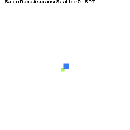
Saldo Dana Asuransi Saat Ini
:
0
USDT