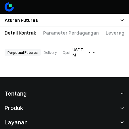
Aturan Futures
Detail Kontrak
Parameter Perdagangan
Leverage 
USDT-
Perpetual Futures
Delivery
Opsi
M
Tentang
Tentang Kami
Produk
Karier
P2P
Layanan
Ruang berita
Perdagangan Konversi & Blok