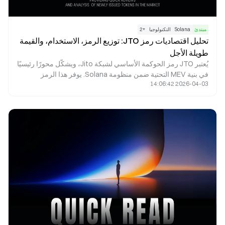
مبتدئ
Solana
التكنولوجيا
+
2
تحليل اقتصاديات رمز JTO: توزيع الرمز، الاستخدام، والقيمة
طويلة الأجل
يُعتبر JTO رمز الحوكمة الأساسي لشبكة Jito، ويشكّل محورًا رئيسيًا
في بنية MEV التحتية ضمن منظومة Solana. يوفر هذا الرمز
2026-04-03 14:06:42
إمكانيات حوكمة فعّالة، ويحقق مواءمة بين مصالح المُدقِّقين
والمخزنين والباحثين عبر عوائد البروتوكول وحوافز النظام البيئي. تم
تحديد إجمالي المعروض من الرمز عند 1 مليار بشكل استراتيجي
لضمان توازن بين الحوافز الفورية والنمو طويل الأجل المستدام.