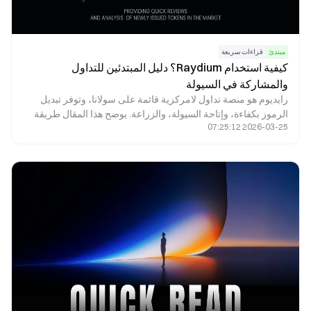
مبتدئ
قراءات سريعة
كيفية استخدام Raydium؟ دليل المبتدئين للتداول
والمشاركة في السيولة
رايديوم هو منصة تداول لامركزية قائمة على سولانا، وتوفر تبديل
الرموز بكفاءة، وإتاحة السيولة، والزراعة. يوضح هذا المقال طريقة
2026-03-25 07:25:12
استخدام رايديوم، ويعرض خطوات التداول، ويبرز أبرز الجوانب التي
ينبغي على المبتدئين الانتباه إليها.