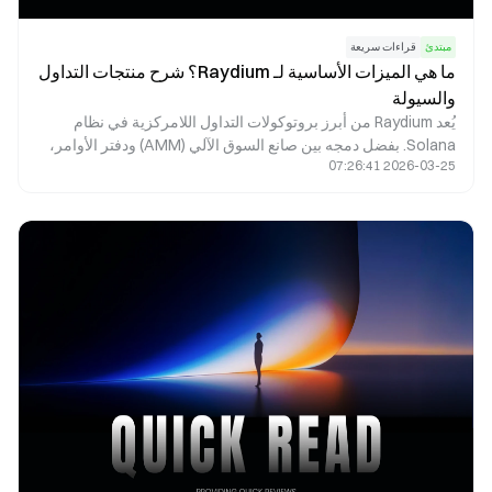
مبتدئ
قراءات سريعة
ما هي الميزات الأساسية لـ Raydium؟ شرح منتجات التداول
والسيولة
يُعد Raydium من أبرز بروتوكولات التداول اللامركزية في نظام
Solana. بفضل دمجه بين صانع السوق الآلي (AMM) ودفتر الأوامر،
2026-03-25 07:26:41
يوفّر عمليات مبادلة سريعة، وتعدين سيولة، وإطلاق مشاريع،
ومكافآت الزراعة، إلى جانب ميزات التمويل اللامركزي (DeFi)
الأخرى. تستعرض هذه المقالة تحليلاً مفصلاً لآليات Raydium الجوهرية
وتطبيقاته العملية في الواقع.