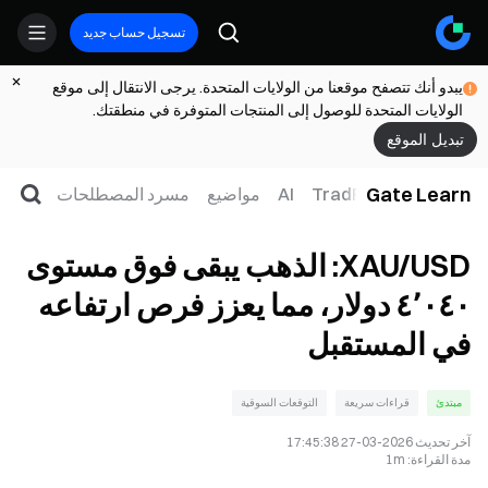
تسجيل حساب جديد
يبدو أنك تتصفح موقعنا من الولايات المتحدة. يرجى الانتقال إلى موقع
الولايات المتحدة للوصول إلى المنتجات المتوفرة في منطقتك.
تبديل الموقع
Gate Learn
لتداول
ويب3
TradFi
AI
مواضيع
مسرد المصطلحات
XAU/USD: الذهب يبقى فوق مستوى
٤٬٠٤٠ دولار، مما يعزز فرص ارتفاعه
في المستقبل
مبتدئ
قراءات سريعة
التوقعات السوقية
آخر تحديث
2026-03-27 17:45:38
مدة القراءة
:
1m