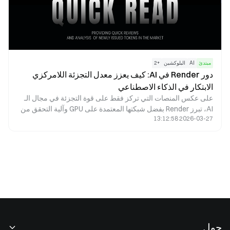
مبتدئ
AI
البلوكشين
+
2
دور Render في AI: كيف يعزز معدل التجزئة اللامركزي
الابتكار في الذكاء الاصطناعي
على عكس المنصات التي تركز فقط على قوة التجزئة في مجال الـ
AI، تبرز Render بفضل شبكتها المعتمدة على GPU وآلية التحقق من
2026-03-27 13:12:58
المهام ونموذج الحوافز القائم على رمز RENDER. يمنح هذا التكامل
Render توافقًا ومرونة طبيعية في حالات استخدام AI المختارة، ولا
سيما تلك المرتبطة بالحوسبة الرسومية.
حول