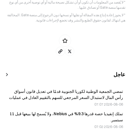
* لا يُقصد من المعلومات أن تكون أو أن تشكل نصيحة مالية أو أي توصية أخرى من أي نوع
تقدمها منصة Gate أو تصادق عليها .
* لا يجوز إعادة إنتاج هذه المقالة أو نقلها أو نسخها دون الرجوع إلى منصة Gate. المخالفة
هي انتهاك لقانون حقوق الطبع والنشر وقد تخضع لإجراءات قانونية.
عاجل
تمضي الجمعية الوطنية لكوريا الجنوبية قدمًا في تعديل قانون أسواق
رأس المال لاستبدال السعر المرجعي للسهم بالتقييم العادل في عمليات
الاندماج.
2026-08-06 07:07
تملك إنفيديا حصة قدرها 9.3% في Nebius، ولا يُسمح لها ببيعها قبل 11
سبتمبر.
2026-08-06 07:02