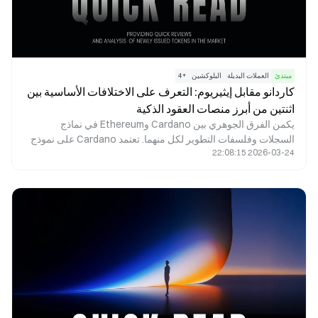
مبتدئ
العملات البديلة
البلوكشين
+
4
كاردانو مقابل إيثيريوم: التعرف على الاختلافات الأساسية بين
اثنتين من أبرز منصات العقود الذكية
يكمن الفرق الجوهري بين Cardano وEthereum في نماذج
السجلات وفلسفات التطوير لكل منهما. تعتمد Cardano على نموذج
2026-03-24 22:08:15
Extended UTXO (EUTXO) المستمد من Bitcoin، وتولي أهمية
كبيرة للتحقق الرسمي والانضباط الأكاديمي. في المقابل، تستخدم
Ethereum نموذجًا معتمدًا على الحسابات، وبصفتها رائدة في مجال
العقود الذكية، تركز على سرعة تطور النظام البيئي والتوافق الشامل.