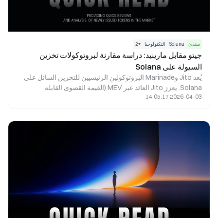
مبتدئ
Solana
التكنولوجيا
+
2
جيتو مقابل مارينيد: دراسة مقارنة لبروتوكولات تخزين
السيولة على Solana
يُعد Jito وMarinade البروتوكولين الرئيسيين للتخزين السائل على
Solana. يعزز Jito العائد عبر MEV (القيمة القصوى القابلة
2026-04-03 14:05:17
للاستخراج)، ويخدم المستخدمين الذين يبحثون عن عوائد مرتفعة.
بينما يوفر Marinade خيار تخزين أكثر استقرارًا ولامركزيًا، ليكون
ملائمًا للمستخدمين أصحاب الشهية المنخفضة للمخاطر. يكمن الفرق
الجوهري بينهما في مصادر العائد وتركيبة المخاطر.