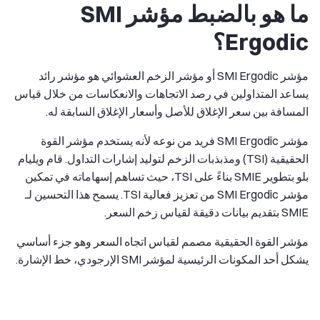
ما هو بالضبط مؤشر SMI
Ergodic؟
مؤشر SMI Ergodic أو مؤشر الزخم العشوائي هو مؤشر رائد
يساعد المتداولين في رصد الاتجاهات والانعكاسات من خلال قياس
المسافة بين سعر الإغلاق للأصل وأسعار الإغلاق السابقة له.
مؤشر SMI Ergodic فريد من نوعه لأنه يستخدم مؤشر القوة
الحقيقية (TSI) ومذبذبات الزخم لتوليد إشارات التداول. قام ويليام
بلو بتطوير SMIE بناءً على TSI، حيث تساهم إسهاماته في تمكين
مؤشر SMI Ergodic من تعزيز فعالية TSI. يسمح هذا التحسين لـ
SMIE بتقديم بيانات دقيقة لقياس زخم السعر.
مؤشر القوة الحقيقية مصمم لقياس اتجاه السعر وهو جزء أساسي
يشكل أحد المكونات الرئيسية لمؤشر SMI الإرجودي، خط الإشارة.