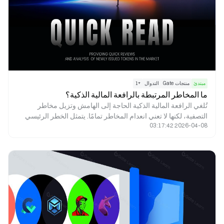
مبتدئ
منتجات Gate
التدوال
+
1
ما المخاطر المرتبطة بالرافعة المالية الذكية؟
تُلغي الرافعة المالية الذكية الحاجة إلى الهامش وتزيل مخاطر
التصفية، لكنها لا تعني انعدام المخاطر تمامًا. يتمثل الخطر الرئيسي
2026-04-08 03:17:42
في عدم اليقين بشأن العائد الناتج عن آلية الرافعة المالية الديناميكية،
إلى جانب إمكانية تآكل العائد نتيجة تقلبات السوق، واعتمادية المسار،
وحالة السوق الجانبية. بالإضافة إلى ذلك، في حالات السوق الشديدة،
قد يتقلب صافي قيمة الأصول (NAV) بشكل كبير، كما أن التحكم
المحدود للمستخدم في الرافعة المالية يحد من المرونة الاستراتيجية.
لذلك، لا تهدف الرافعة المالية الذكية أساسًا إلى تقليل المخاطر، بل
إلى إعادة تشكيل ملف المخاطر. وهي مناسبة للتطبيق الاستراتيجي
من قبل المستخدمين الذين يفهمون آلياتها بشكل كامل.