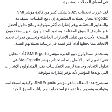
في أسواق العملات المشفرة.
لقد عززت تحديثات 2025 بشكل كبير من فائدة مؤشر SMI
Ergodic لتجار العملات المشفرة. إن دمج التقنيات المتقدمة
والمعايير المحسّنة يوفر إشارات أكثر موثوقية ونتائج تداول أفضل
عبر ظروف السوق المختلفة. يستفيد المتداولون الذين يستخدمون
النسخة الأحدث من تقليل الإشارات الخاطئة وتحسين قدرات تحديد
الاتجاه، مما يجعلها أداة أكثر قيمة في ترسانة تحليلاتهم الفنية.
يستخدم المتداولون ذوو الخبرة مؤشر SMI Ergodic كأداة تحليل
فني لتقييم اتجاه الأصل. يتم استخدام مؤشر SMI Ergodic في
تداول الاتجاه، وخاصة لرصد الانعكاسات. يقدر المتداولون الإشارات
التي يولدها المؤشر لأنه يوفر إشارات موثوقة.
ستشرح هذه المقالة ما هو مؤشر SMI Ergodic، وكيفية استخدامه،
وفوائده، وتقديم أمثلة توضح استخدامه مع بيانات السوق الحية.