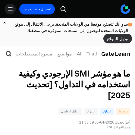
تسجيل حساب جديد
يبدو أنك تتصفح موقعنا من الولايات المتحدة. يرجى الانتقال إلى موقع
الولايات المتحدة للوصول إلى المنتجات المتوفرة في منطقتك.
تبديل الموقع
Gate Learn
لتداول
ويب3
TradFi
AI
مواضيع
مسرد المصطلحات
ما هو مؤشر SMI الإرجودي وكيفية
استخدامه في التداول؟ [تحديث
2025]
متوسط
التداول
التدوال
الدليل التعليمي
آخر تحديث
2026-04-08 21:55:59
مدة القراءة
:
1m