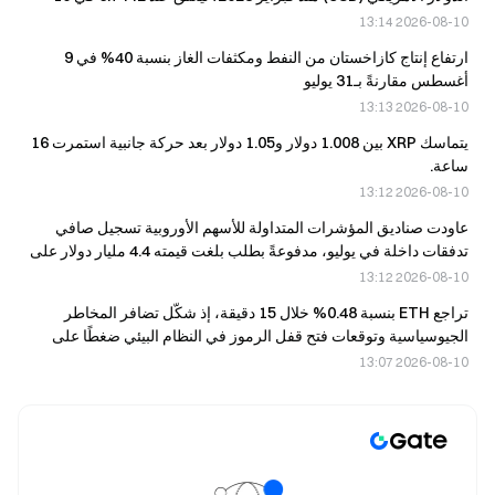
أغسطس.
2026-08-10 13:14
ارتفاع إنتاج كازاخستان من النفط ومكثفات الغاز بنسبة 40% في 9
أغسطس مقارنةً بـ31 يوليو
2026-08-10 13:13
يتماسك XRP بين 1.008 دولار و1.05 دولار بعد حركة جانبية استمرت 16
ساعة.
2026-08-10 13:12
عاودت صناديق المؤشرات المتداولة للأسهم الأوروبية تسجيل صافي
تدفقات داخلة في يوليو، مدفوعةً بطلب بلغت قيمته 4.4 مليار دولار على
منتجات BlackRock.
2026-08-10 13:12
تراجع ETH بنسبة 0.48% خلال 15 دقيقة، إذ شكّل تضافر المخاطر
الجيوسياسية وتوقعات فتح قفل الرموز في النظام البيئي ضغطًا على
المدى القصير.
2026-08-10 13:07