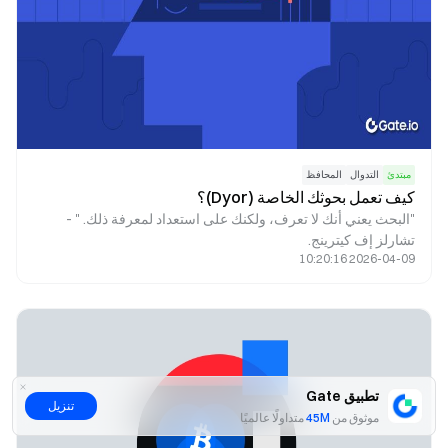
مبتدئ
التدوال
المحافظ
كيف تعمل بحوثك الخاصة (Dyor)؟
"البحث يعني أنك لا تعرف، ولكنك على استعداد لمعرفة ذلك. " -
تشارلز إف كيترينج.
2026-04-09 10:20:16
تطبيق Gate
تنزيل
موثوق من
45M
متداولًا عالميًا