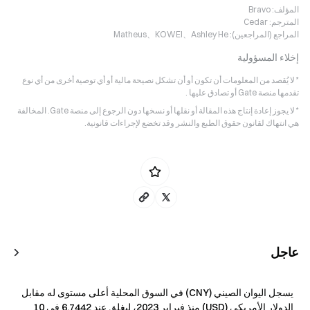
المؤلف:
Bravo
المترجم:
Cedar
المراجع (المراجعين):
Matheus、KOWEI、Ashley He
إخلاء المسؤولية
* لا يُقصد من المعلومات أن تكون أو أن تشكل نصيحة مالية أو أي توصية أخرى من أي نوع
تقدمها منصة Gate أو تصادق عليها .
* لا يجوز إعادة إنتاج هذه المقالة أو نقلها أو نسخها دون الرجوع إلى منصة Gate. المخالفة
هي انتهاك لقانون حقوق الطبع والنشر وقد تخضع لإجراءات قانونية.
عاجل
يسجل اليوان الصيني (CNY) في السوق المحلية أعلى مستوى له مقابل
الدولار الأمريكي (USD) منذ فبراير 2023، ليغلق عند 6.7442 في 10