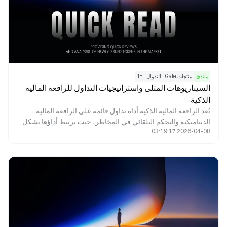
مبتدئ
منتجات Gate
التدوال
+
1
السيناريوهات المثلى واستراتيجيات التداول للرافعة المالية
الذكية
تُعد الرافعة المالية الذكية أداة تداول قائمة على الرافعة المالية
الديناميكية والتحكم التلقائي في المخاطر، حيث يرتبط أداؤها بشكل
2026-04-08 03:19:17
وثيق ببيئة المتجر وكيفية استخدامها. في الأسواق الاتجاهية، تتيح
الرافعة المالية الذكية تعظيم العوائد وفقًا للاتجاهات السائدة؛ وفي
الأسواق المتقلبة، تساعد آلية إعادة التوازن الديناميكية على التخفيف
من المخاطر؛ أما في التداول قصير الأجل، فهي تعزز كفاءة رأس
المال. كما يمكن الاستفادة منها في استراتيجيات التحوّط للحد من
تقلبات المحفظة. ومع ذلك، لا يُنصح باستخدام الرافعة المالية الذكية
للاحتفاظ طويل الأجل أو في الأسواق ذات حالة عدم اليقين العالية—
وتكمن ميزتها الجوهرية في "مطابقة السيناريو + تنفيذ الاستراتيجية".