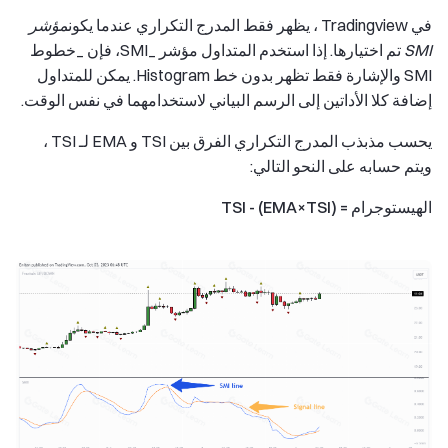
في Tradingview ، يظهر فقط المدرج التكراري عندما يكون
مؤشر
SMI
تم اختيارها. إذا استخدم المتداول مؤشر _SMI، فإن _خطوط
SMI والإشارة فقط تظهر بدون خط Histogram. يمكن للمتداول
إضافة كلا الأداتين إلى الرسم البياني لاستخدامهما في نفس الوقت.
يحسب مذبذب المدرج التكراري الفرق بين TSI و EMA لـ TSI ،
ويتم حسابه على النحو التالي:
الهيستوجرام = TSI - (EMA×TSI)