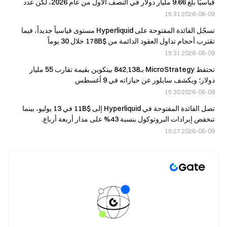
قياسيًا بلغ 9.66 مليار دولار في النصف الأول من عام 2026، لكن عدد
الصفقات انخفض بنسبة 25% إلى 87 صفقة.
2026-08-09 15:31
تسجّل الفائدة المفتوحة على Hyperliquid مستوى قياسياً جديداً، فيما
تقترب أحجام تداول العقود الدائمة من $178B خلال 30 يوماً
2026-08-09 15:31
تحتفظ MicroStrategy بـ842,138 بيتكوين بقيمة تقارب 55 مليار
دولار؛ ويكشف سايلور عن حيازاته في 9 أغسطس
2026-08-09 15:30
تصل الفائدة المفتوحة في Hyperliquid إلى $11B في 13 يوليو، بينما
تنخفض إيرادات البروتوكول بنسبة 43% على مدار أربعة أرباع.
2026-08-09 15:27