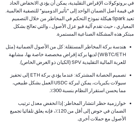
في بروتوكولات الإقراض التقليدية، يمكن أن يؤدي الانخفاض الحاد
في قيمة أصل الضمان الواحد إلى "تأثير الدومينو" للتصفية العالمية.
تعيد Spark هيكلة نموذج التحكم في المخاطر من خلال التصميم
المعياري ، حيث تقدم آلية قبو عزل الأصول ، والتي تعالج بشكل
مبتكر هذه المشكلة الصناعية المستمرة.
هندسة بركة المخاطر المستقلة: كل من الأصول الضمانية (مثل
WBTC/ETH) لديها بركة إقراض مخصصة خاصة بها، مشابهة
للعربة المالية التقليدية SPV (الكيان ذو الغرض الخاص).
تصميم الحصانة المشتركة: عندما يؤدي بركة ETH إلى تحفيز
سيولات بكبريات، يمكن لبركة USDC العمل بشكل طبيعي،
مما يحسن استقرار النظام بنسبة 300٪.
خوارزمية حظر انتشار المخاطر: إذا انخفض معدل ترتيب
الضمان في حوض إلى أقل من 120٪، فإنه يعلق تلقائيا تجميع
الأصول مع حملات أخرى.