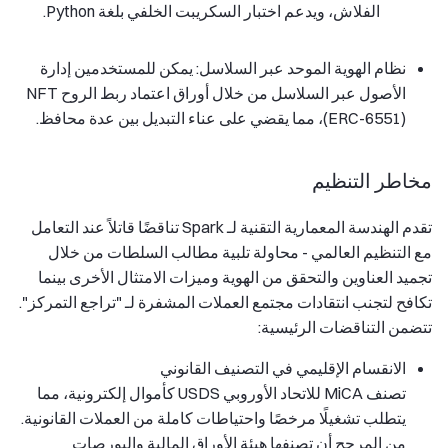
الفلاش، ويدعم اختبار السكريبت الخلفي بلغة Python.
نظام الهوية الموحد عبر السلاسل: يمكن للمستخدمين إدارة
الأصول عبر السلاسل من خلال أوراق اعتماد ربط الروح NFT
(ERC-6551)، مما يقضي على عناء التبديل بين عدة محافظ.
مخاطر التنظيم
تقدم الهندسة المعمارية التقنية لـ Spark تناقضًا قاتلاً عند التعامل
مع التنظيم العالمي - محاولة تلبية مطالب السلطات من خلال
تجميد العناوين والتحقق من الهوية وميزات الامتثال الأخرى بينما
تكافح لتجنب انتقادات مجتمع العملات المشفرة لـ "تراجع التمركز".
تتضمن التناقضات الرئيسية:
الانقسام الإقليمي في التصنيف القانوني
تصنف MiCA للاتحاد الأوروبي USDS كأموال إلكترونية، مما
يتطلب تشغيلًا مرخصًا واحتياطات كاملة من العملات القانونية.
من المرجح أن تصنفها هيئة الأوراق المالية والبورصات