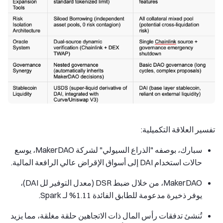
تفسير العلاقة التكميلية:
سبارك، بوصفه "الذراع السيولي" لشركة MakerDAO، يوسع
حالات استخدام DAI إلى أسواق الإقراض عالي الرافعة المالية.
MakerDAO، من خلال ضبط DSR (معدل التوفير لل DAI)،
يوفر ذخيرة مدعومة للطابق الفائدة 1.11% لـ Spark.
تُنشئ تدفقات رأس المال ذات الاتجاهين حلقة مغلقة، مما يزيد