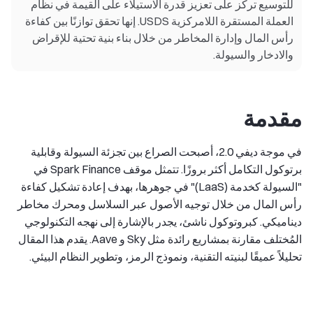
للتوسيع تركز على تعزيز قدرة الاستيلاء على القيمة في نظام
العملة المستقرة اللامركزية USDS. إنها تحقق توازنًا بين كفاءة
رأس المال وإدارة المخاطر من خلال بناء بنية تحتية للإقراض
والادخار والسيولة.
مقدمة
في موجة ديفي 2.0، أصبحت الصراع بين تجزئة السيولة وقابلية
برتوكول التكامل أكثر بروزًا. تتمثل موقف Spark Finance في
"السيولة كخدمة (LaaS)" في جوهرها، بهدف إعادة تشكيل كفاءة
رأس المال من خلال توجيه الأصول عبر السلاسل ومحرك مخاطر
ديناميكي. كبروتوكول ناشئ، يجدر بالإشارة إلى نهجه التكنولوجي
المُختلف مقارنة بمشاريع رائدة مثل Sky و Aave. يقدم هذا المقال
تحليلاً عميقًا لبنيته التقنية، ونموذج الرمز، وتطوير النظام البيئي.