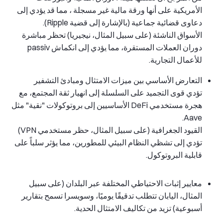
الأمريكية على أنها ورقة مالية غير مسجلة ، مما قد يؤدي إلى
دعاوى قضائية جماعية (بالإشارة إلى قضية Ripple).
الأسواق الناشئة (على سبيل المثال، نيجيريا) تحظر مباشرة
دوران العملات المستقرة، مما يؤدي إلى انكماش passiv
للأعمال التجارية.
التعارض الأساسي بين ميزات الامتثال ومبادئ التشفير
تؤدي قوى التجميد على السلسلة إلى انهيار ثقة المجتمع، مع
هجرة مستخدمي DeFi الأساسيين إلى بروتوكولات "نقية" مثل
Aave.
القيود الجغرافية (على سبيل المثال، حظر مستخدمي VPN)
تؤدي إلى تشظي النظام البيئي للمطورين، مما يؤثر سلباً على
قابلية البروتوكول.
معايير إثبات الاحتياطي المختلفة عبر البلدان (على سبيل
المثال، اليابان تتطلب تدقيقًا يوميًا، وسويسرا تسمح بتقارير
أسبوعية) تزيد من تكاليف الامتثال الحدية.