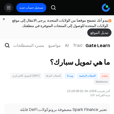
تسجيل حساب جديد
يبدو أنك تتصفح موقعنا من الولايات المتحدة. يرجى الانتقال إلى موقع
الولايات المتحدة للوصول إلى المنتجات المتوفرة في منطقتك.
تبديل الموقع
Gate Learn
لتداول
ويب3
TradFi
AI
مواضيع
مسرد المصطلحات
ما هي تمويل سبارك؟
متقدم
العملات الرقمية
ويب3
العملات البديلة
(DeFi) التمويل اللامركزي
Stablecoin
آخر تحديث
2026-04-02 23:26:08
مدة القراءة
:
1m
تعتبر Spark Finance مصفوفة بروتوكولات DeFi قابلة