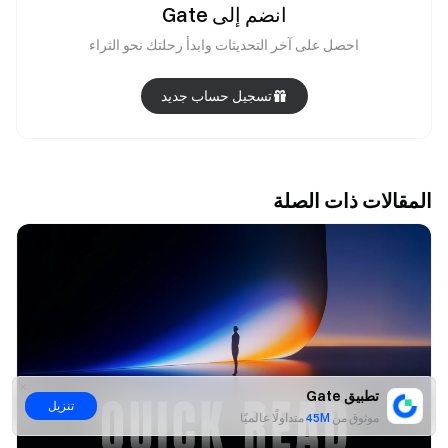
انضم إلى Gate
احصل على آخر التحديثات وابدأ رحلتك نحو الثراء
تسجيل حساب جديد
المقالات ذات الصلة
تطبيق Gate
تنزيل
موثوق من
45M
متداولًا عالميًا