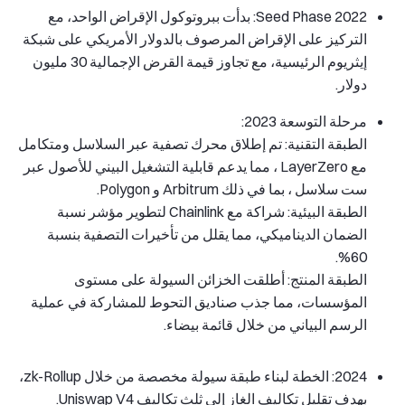
2022 Seed Phase: بدأت ببروتوكول الإقراض الواحد، مع
التركيز على الإقراض المرصوف بالدولار الأمريكي على شبكة
إيثريوم الرئيسية، مع تجاوز قيمة القرض الإجمالية 30 مليون
دولار.
مرحلة التوسعة 2023:
الطبقة التقنية: تم إطلاق محرك تصفية عبر السلاسل ومتكامل
مع LayerZero ، مما يدعم قابلية التشغيل البيني للأصول عبر
ست سلاسل ، بما في ذلك Arbitrum و Polygon.
الطبقة البيئية: شراكة مع Chainlink لتطوير مؤشر نسبة
الضمان الديناميكي، مما يقلل من تأخيرات التصفية بنسبة
60%.
الطبقة المنتج: أطلقت الخزائن السيولة على مستوى
المؤسسات، مما جذب صناديق التحوط للمشاركة في عملية
الرسم البياني من خلال قائمة بيضاء.
2024: الخطة لبناء طبقة سيولة مخصصة من خلال zk-Rollup،
بهدف تقليل تكاليف الغاز إلى ثلث تكاليف Uniswap V4.