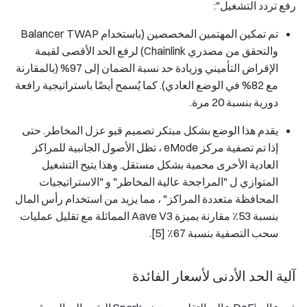
رفع تردد التشغيل":
تم تمكين المهتمين المخصصين (باستخدام Balancer TWAP
والتحقق من مصدري Chainlink) لرفع الحد الأقصى لقيمة
الإقراض التأميني وزيادة حد نسبة الضمان إلى 97% (بالمقارنة
مع 82% في الوضع العادي). كما يُسمح أيضًا باستراتيجية رافعة
دورية بنسبة 20 مرة.
يقدم هذا الوضع بشكل مبتكر تصميم قبو عزل المخاطر. حتى
إذا تم تصفية مركز eMode ، تظل الأصول الجانبية للمراكز
العادية الأخرى محمية بشكل مستقل. وهذا يتيح التشغيل
المتوازي ل "المراجحة عالية المخاطر" و "الاستراتيجيات
المحافظة متعددة المراكز" ، مما يزيد من استخدام رأس المال
بنسبة 53٪ مقارنة بميزة Aave V3 المماثلة مع تقليل عمليات
سحب التصفية بنسبة 67٪ [5].
آلية الحد الأدنى لأسعار الفائدة