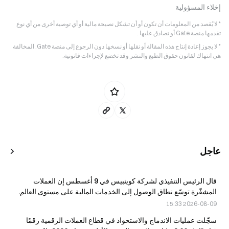
إخلاء المسؤولية
* لا يُقصد من المعلومات أن تكون أو أن تشكل نصيحة مالية أو أي توصية أخرى من أي نوع
تقدمها منصة Gate أو تصادق عليها .
* لا يجوز إعادة إنتاج هذه المقالة أو نقلها أو نسخها دون الرجوع إلى منصة Gate. المخالفة
هي انتهاك لقانون حقوق الطبع والنشر وقد تخضع لإجراءات قانونية.
عاجل
قال الرئيس التنفيذي لشركة كوينبيس في 9 أغسطس إن العملات
المشفّرة توسّع نطاق الوصول إلى الخدمات المالية على مستوى العالم.
2026-08-09 15:33
سجّلت عمليات الاندماج والاستحواذ في قطاع العملات الرقمية رقمًا