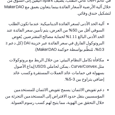
في عالم DeFi عالي التقلب، يضيف Spark اليقين إلى السوق من
خلال آلية الأرضية لأسعار الفائدة بينما يتعاون بعمق مع MakerDAO
لتشكيل خندق وقائي.
آلية الحد الأدنى لسعر الفائدة الديناميكية: عندما تكون الطلب
السوقي أقل من 50% من العرض، يتم تأمين سعر الفائدة عند
الحد الأدنى البالغ 1.11% لحماية مصالح المقترضين. يُعوِض
البروتوكول الفارق في سعر الفائدة عبر خزينة DAI (كل دعم ≤
0.3%، مُنظّم بواسطة حوكمة MakerDAO).
مكافأة تكامل النظام البيئي: من خلال الربط مع بروتوكولات
مثل Curve/Convex ، يمكن لحاملي USDS إيداع الأصول
بسهولة في حمامات عائد العملات المستقرة وكسب عائد
إضافي يتراوح بين 3-5%.
دعم تفويض الائتمان: يسمح تفويض الائتمان للمستخدمين
المؤسسيين بنقل حدود الاقتراض إلى المستخدمين التجزئة من
خلال التحقق من الهوية، مما يتيح لهم كسب رسوم العمولة.