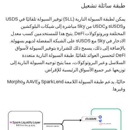
طبقة سائلة تشعيل
يمكن لطبقة السيولة النارية (SLL) توفير السيولة تلقائيًا في USDS
وsUSDS وUSDC من Sky مباشرة إلى شبكات البلوكشين
المختلفة وبروتوكولات DeFi. يتيح هذا للمستخدمين كسب معدل
الادخار في Sky مع sUSDS على الشبكة المفضلة لديهم بسهولة.
بالإضافة إلى ذلك، يسمح ذلك للشرارة بتوفير السيولة لأسواق
DeFi لتحسين العوائد تلقائيًا. طبقة السيولة النارية متعددة
السلاسل وعبر البروتوكولات، مما يتيح توجيه السيولة النارية إلى
توزيعها عبر جميع الأسواق الرئيسية للإقراض.
حاليًا، يدعم طبقة السيولة اللامعة SparkLend وAAVE وMorpho
وغيرها.