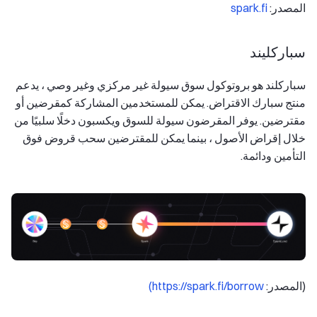
المصدر:
spark.fi
سباركليند
سباركلند هو بروتوكول سوق سيولة غير مركزي وغير وصي ، يدعم
منتج سبارك الاقتراض. يمكن للمستخدمين المشاركة كمقرضين أو
مقترضين. يوفر المقرضون سيولة للسوق ويكسبون دخلًا سلبيًا من
خلال إقراض الأصول ، بينما يمكن للمقترضين سحب قروض فوق
التأمين ودائمة.
(المصدر:
https://spark.fi/borrow)