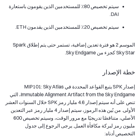
سيتم تخصيص 80٪ للمستخدمين الذين يقومون باستعارة
DAI.
سيتم تخصيص 20٪ للمستخدمين الذين يقدمون ETH.
الموسم 2 هو فترة تعدين إضافية، تستمر حتى يتم إطلاق Spark
Sky Star كجزء من Sky Endgame.
خطة الإصدار
إصدار SPK يتبع القواعد المحددة في MIP101: Sky Atlas
Immutable Alignment Artifact from the Sky Endgame، التي
تنص على أنه سيتم إصدار 4.6 مليار رمز SPK خلال السنوات العشر
الأولى. من بُين هذه الرموز، سيتم إصدار 4 مليار رمز عبر التعدين
الأصلي، متناقصًا تدريجيًا مع مرور الوقت، وسيتم تخصيص 600
مليون رمز لبركة مكافأة العمل. يرجى الرجوع إلى جدول
التخصيص أدناه: