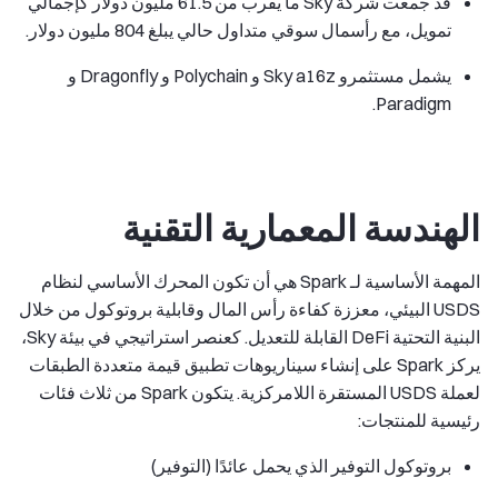
قد جمعت شركة Sky ما يقرب من 61.5 مليون دولار كإجمالي
تمويل، مع رأسمال سوقي متداول حالي يبلغ 804 مليون دولار.
يشمل مستثمرو Sky a16z و Polychain و Dragonfly و
Paradigm.
الهندسة المعمارية التقنية
المهمة الأساسية لـ Spark هي أن تكون المحرك الأساسي لنظام
USDS البيئي، معززة كفاءة رأس المال وقابلية بروتوكول من خلال
البنية التحتية DeFi القابلة للتعديل. كعنصر استراتيجي في بيئة Sky،
يركز Spark على إنشاء سيناريوهات تطبيق قيمة متعددة الطبقات
لعملة USDS المستقرة اللامركزية. يتكون Spark من ثلاث فئات
رئيسية للمنتجات:
بروتوكول التوفير الذي يحمل عائدًا (التوفير)