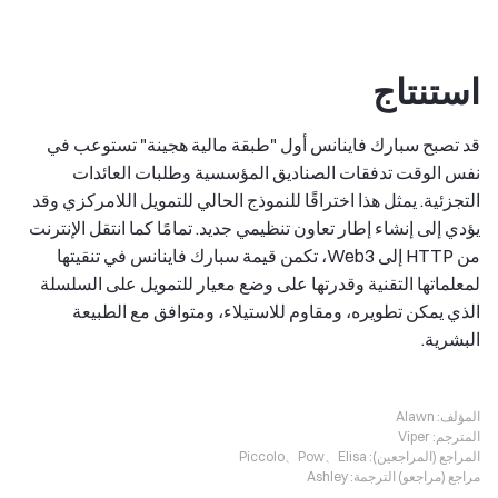
استنتاج
قد تصبح سبارك فاينانس أول "طبقة مالية هجينة" تستوعب في
نفس الوقت تدفقات الصناديق المؤسسية وطلبات العائدات
التجزئية. يمثل هذا اختراقًا للنموذج الحالي للتمويل اللامركزي وقد
يؤدي إلى إنشاء إطار تعاون تنظيمي جديد. تمامًا كما انتقل الإنترنت
من HTTP إلى Web3، تكمن قيمة سبارك فاينانس في تنقيتها
لمعلماتها التقنية وقدرتها على وضع معيار للتمويل على السلسلة
الذي يمكن تطويره، ومقاوم للاستيلاء، ومتوافق مع الطبيعة
البشرية.
المؤلف:
Alawn
المترجم:
Viper
المراجع (المراجعين):
Piccolo、Pow、Elisa
مراجع (مراجعو) الترجمة:
Ashley