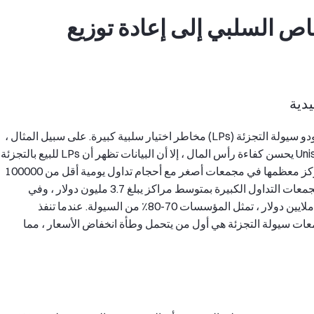
ص السلبي إلى إعادة توزيع
يدية
في نموذج صانع السوق الآلي المبكر (AMM) ، واجه مزودو سيولة التجزئة (LPs) مخاطر اختيار سلبية كبيرة. على سبيل المثال ،
على الرغم من أن تصميم السيولة المركزة ل Uniswap V3 يحسن كفاءة رأس المال ، إلا أن البيانات تظهر أن LPs للبيع بالتجزئة
عادة ما يكون متوسط مركزها 29000 دولار فقط ، ويتركز معظمها في مجمعات أصغر مع أحجام تداول يومية أقل من 100000
دولار. في المقابل ، يهيمن اللاعبون المؤسسيون على مجمعات التداول الكبيرة بمتوسط مراكز يبلغ 3.7 مليون دولار ، وفي
المجمعات ذات أحجام التداول اليومية التي تزيد عن 10 ملايين دولار ، تمثل المؤسسات 70-80٪ من السيولة. عندما تنفذ
عات سيولة التجزئة هي أول من يتحمل وطأة انخفاض الأسعار ، مما