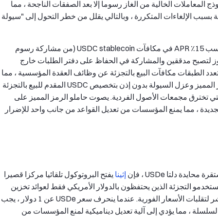
وذج المعاملات الخالية من الغاز رسوما إلا بعد الصفقات الناجحة ، مما
 بسبب الإلغاءات المتكررة ، وبالتالي يقلل من خطر التحول إلى "سيولة
يمكن لمستخدمي التجزئة الذين يخزنون رموز DYDX كسب 15٪ APR في مكافآت USDC stablecoin (من مشاركة رسوم
ز لتصبح مدققين والمشاركة في الحفاظ على دفتر الطلبات خارج
د الطبقات مكافآت البيع بالتجزئة عن وظائف العقدة المؤسسية ، مما
يقلل من تضارب المصالح. تقوم خوارزميات إدراج الرمز المميز وعزل السيولة بدون إذن بتخصيص USDC المقدم للبيع بالتجزئة
ي تخترق مجمعات الأصول الفردية. يصوت حاملو الرمز المميز على
لجديدة ، مما يمنع المؤسسات من تعديل القواعد من جانب واحد للإضرار
إثينا
يفتح البروتوكول تلقائيا مركزا قصيرا
على CEX للتحوط. يتعرض مستخدمو التجزئة الذين يحتفظون بالدولار الأمريكي فقط لعوائد تخزين
ETH وفروق رسوم التمويل ، مما يتجنب التعرض المباشر لتقلبات الأسعار الفورية. عندما ينحرف سعر USDe عن 1 دولار ، يجب
سلسلة ، مما يؤدي إلى آلية تعديل ديناميكية لمنع المؤسسات من