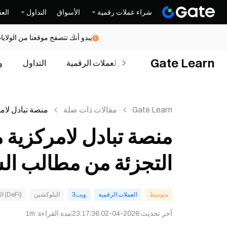
شراء عملات رقمية
الأسواق
التداول
العق
يبدو أنك تتصفح موقعنا من الولاي
Gate Learn
الدورات
العملات الرقمية
التداول
و
Gate Learn
مقالات ذات صلة
منصة تبادل لام
المستثمرين ال
منصة تبادل لامركزية 
السيولة المؤس
التجزئة من مطالب ال
متوسط
العملات الرقمية
ويب3
البلوكشين
(DeFi) التمويل اللامركزي
آخر تحديث
2026-04-02 23:17:36
مدة القراءة
:
1m