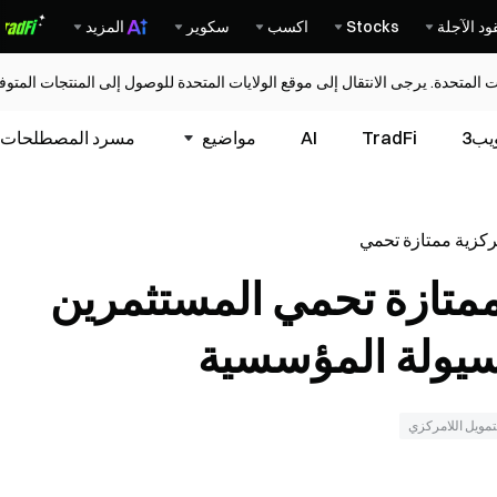
ود الآجلة
Stocks
اكسب
سكوير
المزيد
ات المتحدة. يرجى الانتقال إلى موقع الولايات المتحدة للوصول إلى المنتجات المت
يب3
TradFi
AI
مواضيع
مسرد المصطلحات
ركزية ممتازة تحمي
تجزئة من مطالب
ممتازة تحمي المستثمرين
سية
سيولة المؤسسية