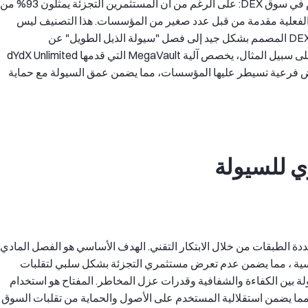
شدد بنك التسويات الدولية (BIS) على تصنيف مهني هام في سوق DEX: على الرغم من أن المستثمرين التجزئة يمثلون 93% من
لية، إلا أن 65-85% من السيولة الفعلية مقدمة من قبل عدد صغير من المؤسسات. هذا التصنيف ليس
عرضيًا بل نتيجة ضرورية لتحسين كفاءة السوق. يحتاج DEX المصمم بشكل جيد إلى فصل "سيولة الذيل الطويل" عن
المستثمرين التجزئة و"سيولة النواة" من المؤسسات. على سبيل المثال، يخصص آلية MegaVault التي قدمها dYdX Unlimited
أحواض فرعية تسيطر عليها المؤسسات، مما يضمن عمق السيولة مع حماية
اري للسيولة
ات حماية سيولة متعددة الطبقات من خلال الابتكار التقني. الهدف الأساسي هو الفصل المادي
سية ، مما يضمن عدم تعرض مستثمري التجزئة بشكل سلبي لتقلبات
لة بين الكفاءة والشفافية وقدرات عزل المخاطر. المفتاح هو استخدام
 مما يضمن استقلالية المستخدم على الأصول والحماية من تقلبات السوق