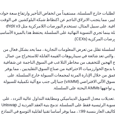
 الطلبات خارج السلسلة، مستفيداً من انخفاض التأخير وارتفاع سعة خوادم
ر، مما يتجنب الانزلاق الناجم عن اكتظاظ شبكة البلوكشين. في الوقت
نفسه، يضمن التسوية على السلسلة أمان الأصول وشفافية. على سبيل المثال، تستخدم البورصات اللامركزية مثل dYdX v3
ارج السلسلة بينما تجري التسوية النهائية على السلسلة. يحتفظ هذا بالميزة الأساسي
ت المركزية (CEXs).
السلسلة تقلل من تعرض المعلومات التجارية ، مما يحد بشكل فعال من
التي تعد شائعة في سيناريوهات القيمة القابلة للاستخراج من عمال
ME). تستخدم مشاريع مثل Paradex النموذج الهجين للتخفيف من مخاطر التلاعب في السوق الناجمة عن شفافية
 بدمج الخوارزميات الاحترافية من صناع السوق التقليديين ، مما يوفر
مق من خلال الإدارة المرنة لمجمعات السيولة خارج السلسلة. على
سبيل المثال ، يستخدم البروتوكول الدائم نموذج صانع السوق الآلي الافتراضي (vAMM) جنبا إلى جنب مع آلية تكميلية للسيولة
على السلسلة.
عديلات معدل التمويل الديناميكي ومطابقة التداول عالية التردد ، على
تقليل استهلاك الغاز على السلسلة ، مع بقاء خطوات التسوية الرئيسية فقط على السلسلة. تدمج بنية العقد الفردية ل Uniswap
V4 عمليات تجمع متعددة في عقد واحد ، مما يقلل من تكاليف الغاز بنسبة 99٪ ، مما يوفر أساسا تقنيا لقابلية التوسع في النماذج