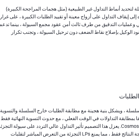
لتحديد أنماط التداول غير الطبيعية (مثل هجمات المراجحة الكبيرة)
لى إيقاف التداول على أزواج معينة أو تقييد الطلبات الكبيرة ، على غرار
سمي وعمليات التدقيق من طرف ثالث أمن عقود مجمع السيولة ، بينما تدعم
ود الوكيل بإصلاح نقاط الضعف دون ترحيل السيولة ، وتجنب تكرار
لسلة ، ويشكل بنية هجينة مع مطابقة الطلبات خارج السلسلة والتسوية
سلة. تقوم شبكة لامركزية مكونة من 60 مدققا بمطابقة التداولات في الوقت الفعلي ، مع حدوث التسوية النهائية فقط
بعد التداول من خلال سلسلة تطبيقات مبنية على Cosmos SDK. يعزل هذا التصميم تأثير التداول عالي التردد على سيولة التجزئ
خارج السلسلة ، حيث يقوم النظام على السلسلة بمعالجة النتائج فقط ، مما يمنع LPs التجزئة من التعرض المباشر لتقلبات