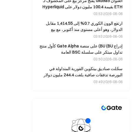
العنوان 0xd9a5 يفتح مركز بيع على المكشوف لـ
ETH بقيمة 100.4 مليون دولار على Hyperliquid
ويغلقه خلال 45 ثانية
2026-08-06 03:53
ارتفع الوون الكوري 0.7% إلى 1,414.55 مقابل
الدولار، وهو أعلى مستوى منذ أكتوبر، مع بيع
المصدّرين للدولارات.
2026-08-06 03:53
إدراج BU (BU) على منصة Gate Alpha كأول منتج
تداول مبتكر على سلسلة BSC العامة
2026-08-06 03:50
سجّلت صناديق بيتكوين الفورية المتداولة في
البورصة تدفقات صافية بلغت 244.4 مليون دولار
خلال الليل، في حين تلقت صناديق إيثيريوم
2026-08-06 03:49
المتداولة 60.8 مليون دولار.