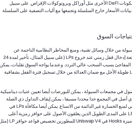
الهجينة. تدعم النماذج الهجينة أيضا التكامل العميق مع مكونات DeFi الأخرى مثل أوراكل وبروتوكولات الإقراض. على سبيل
 أوراكل Chainlink للحصول على بيانات الأسعار خارج السلسلة وتجمعها مع آليات التصفية على السلسلة
احتياجات السوق
ولة من خلال وسائل تقنية، ومنع المخاطر النظامية الناجمة عن
العمليات الخبيثة أو تقلبات السوق. وتشمل الطرق الشائعة إدخال قفل زمني عند خروج LPs (على سبيل المثال، تأخير لمدة 24
نع استنزاف السيولة المفاجئ بسبب السحب عالي التردد. وعندما يواجه السوق تقلبات، يمكن
للقفل الزمني تجنب السحب الذعري، وحماية عوائد LPs طويلة الأجل مع ضمان العدالة من خلال تسجيل فترة القفل بشفافية
أصول في مجمعات السيولة ، يمكن للبورصات أيضا تعيين عتبات ديناميكية
أي أصل في المجمع حدا محددا مسبقا ، يمكن إيقاف التداول ذي الصلة
مؤقتا ، أو يمكن تشغيل خوارزميات إعادة التوازن التلقائي لمنع الخسارة غير الدائمة من الاتساع. يمكن أيضا مكافأة LPs في
مستويات بناء على مدة الإغلاق والمساهمة. سيحصل LPs على المدى الطويل الذين يغلقون الأصول على حوافز رمزية أعلى
لتقاسم الرسوم أو الحوكمة ، مما يشجع الاستقرار. تتيح ميزة Hooks في Uniswap V4 للمطورين تخصيص قواعد حواف