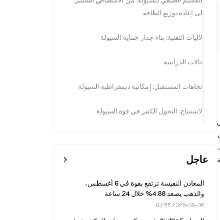
التقسيم الطبقي للسيولة: من الامتصاص السلبي
إلى إعادة توزيع الطاقة
الآليات التقنية: بناء جدار حماية السيولة
حالات الدراسة
اتجاهات المستقبل: إمكانية ديمقراطية السيولة
الاستنتاج: التحول الكبير في قوة السيولة
ب
ع ذلك ، مع تطور البورصات اللامركزية (DEXs) ،
عاجل
ة
المعادن النفيسة ترتفع بقوة في 6 أغسطس،
والذهب يصعد 4.88% خلال 24 ساعة
2026-08-06 03:55