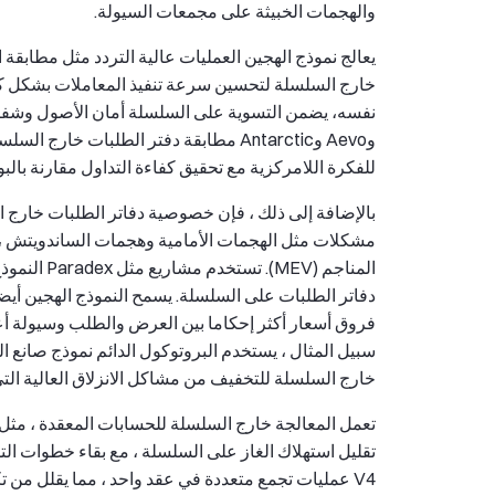
والهجمات الخبيثة على مجمعات السيولة.
يعالج نموذج الهجين العمليات عالية التردد مثل مطابقة
خارج السلسلة لتحسين سرعة تنفيذ المعاملات بشكل كبي
وAevo وAntarctic مطابقة دفتر الطلبات خ
للفكرة اللامركزية مع تحقيق كفاءة التداول مقارنة بالبورصا
بالإضافة إلى ذلك ، فإن خصوصية دفاتر الطلبات خارج 
مشكلات مثل الهجمات الأمامية وهجمات الساندويتش ، و
المناجم (V
دفاتر الطلبات على السلسلة. يسمح النموذج الهجين أيضا
فروق أسعار أكثر إحكاما بين العرض والطلب وسيولة أع
خارج السلسلة للتخفيف من مشاكل الانزلاق العالية التي تواجهها AMMs البحتة 
تعمل المعالجة خارج السلسلة للحسابات المعقدة ، مثل ت