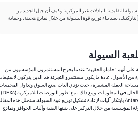
السيولة التقليدية التبادلات غير المركزية وكيف أن جيل الجديد من
دلات الأوامر على نموذج كتب الأوامر، مثل dYdX وأنتاركتيك، يعيد بناء توزيع قوة السيولة من خلال نماذج هجينة، وحماية
عبة السيولة
زئة على أنهم "حاملو الحقيبة" عندما يخرج المستثمرون المؤسسيون من
 من الأصول، عادة ما يكون مستثمرو التجزئة هم الذين يتركون لاستيعا
ي مساحة العملة المشفرة ، حيث تؤدي آليات صنع السوق وتداول المجمعات
المظلمة في البورصات المركزية (CEX) إلى تفاقم هذا الخلل في المعلومات. وم
تقوم DEXs الجديدة في دفتر الطلبات مثل dYdX و Antarctic بابتكار آليات لإعادة تشكيل توزيع قوة السيولة. ستحلل هذه المقال
ئة والسيولة المؤسسية من خلال التركيز على بنيتها الفنية وآليات الحوافز ونماذج