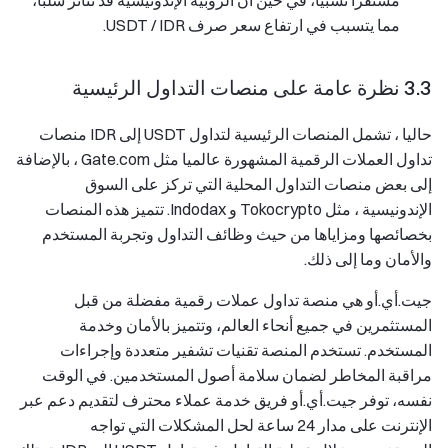
مستقرا نسبيا، في حين أن الروبية الإندونيسية قد تتأثر سلبا،
مما يتسبب في ارتفاع سعر صرف USDT / IDR.
3.3 نظرة عامة على منصات التداول الرئيسية
حاليا ، تشمل المنصات الرئيسية لتداول USDT إلى IDR منصات
تداول العملات الرقمية المشهورة عالميا مثل Gate.com ، بالإضافة
إلى بعض منصات التداول المحلية التي تركز على السوق
الإندونيسية ، مثل Tokocrypto و Indodax. تتميز هذه المنصات
بخصائصها ومزاياها من حيث وظائف التداول وتجربة المستخدم
والأمان وما إلى ذلك.
جيت.أي.أو هي منصة تداول عملات رقمية مفضلة من قبل
المستثمرين في جميع أنحاء العالم، وتتميز بالأمان وخدمة
المستخدم. تستخدم المنصة تقنيات تشفير متعددة وإجراءات
مراقبة المخاطر لضمان سلامة أصول المستخدمين. في الوقت
نفسه، توفر جيت.أي.أو فريق خدمة عملاء محترف لتقديم دعم عبر
الإنترنت على مدار 24 ساعة لحل المشكلات التي تواجه