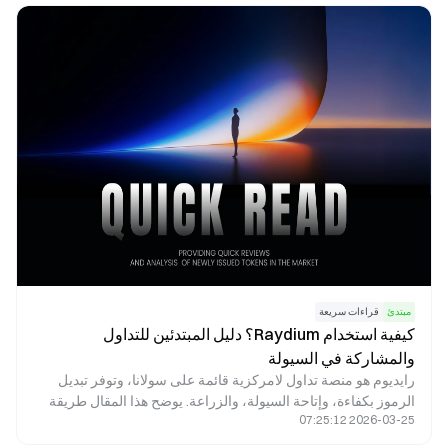
لضمان توازن بين الحوافز الفورية والنمو طويل الأجل المستدام.
مبتدئ
قراءات سريعة
كيفية استخدام Raydium؟ دليل المبتدئين للتداول
والمشاركة في السيولة
رايديوم هو منصة تداول لامركزية قائمة على سولانا، وتوفر تبديل
الرموز بكفاءة، وإتاحة السيولة، والزراعة. يوضح هذا المقال طريقة
2026-03-25 07:25:12
استخدام رايديوم، ويعرض خطوات التداول، ويبرز أبرز الجوانب التي
ينبغي على المبتدئين الانتباه إليها.