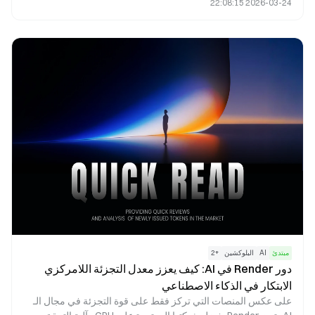
2026-03-24 22:08:15
Extended UTXO (EUTXO) المستمد من Bitcoin، وتولي أهمية
كبيرة للتحقق الرسمي والانضباط الأكاديمي. في المقابل، تستخدم
Ethereum نموذجًا معتمدًا على الحسابات، وبصفتها رائدة في مجال
العقود الذكية، تركز على سرعة تطور النظام البيئي والتوافق الشامل.
مبتدئ
AI
البلوكشين
+
2
دور Render في AI: كيف يعزز معدل التجزئة اللامركزي
الابتكار في الذكاء الاصطناعي
على عكس المنصات التي تركز فقط على قوة التجزئة في مجال الـ