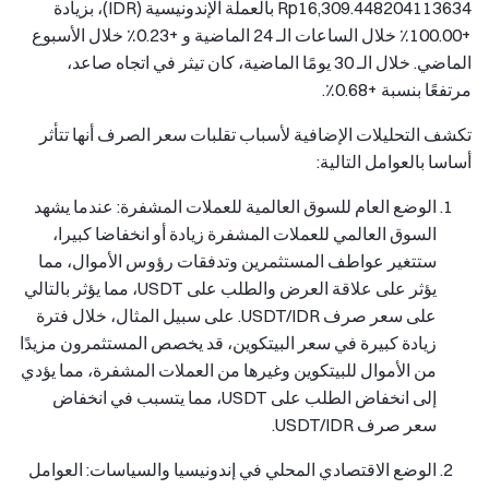
Rp16,309.448204113634 بالعملة الإندونيسية (IDR)، بزيادة
+100.00٪ خلال الساعات الـ 24 الماضية و +0.23٪ خلال الأسبوع
الماضي. خلال الـ 30 يومًا الماضية، كان تيثر في اتجاه صاعد،
مرتفعًا بنسبة +0.68٪.
تكشف التحليلات الإضافية لأسباب تقلبات سعر الصرف أنها تتأثر
أساسا بالعوامل التالية:
الوضع العام للسوق العالمية للعملات المشفرة: عندما يشهد
السوق العالمي للعملات المشفرة زيادة أو انخفاضا كبيرا،
ستتغير عواطف المستثمرين وتدفقات رؤوس الأموال، مما
يؤثر على علاقة العرض والطلب على USDT، مما يؤثر بالتالي
على سعر صرف USDT/IDR. على سبيل المثال، خلال فترة
زيادة كبيرة في سعر البيتكوين، قد يخصص المستثمرون مزيدًا
من الأموال للبيتكوين وغيرها من العملات المشفرة، مما يؤدي
إلى انخفاض الطلب على USDT، مما يتسبب في انخفاض
سعر صرف USDT/IDR.
الوضع الاقتصادي المحلي في إندونيسيا والسياسات: العوامل