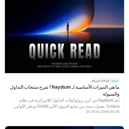
مبتدئ
قراءات سريعة
ما هي الميزات الأساسية لـ Raydium؟ شرح منتجات التداول
والسيولة
يُعد Raydium من أبرز بروتوكولات التداول اللامركزية في نظام
Solana. بفضل دمجه بين صانع السوق الآلي (AMM) ودفتر الأوامر،
2026-03-25 07:26:41
يوفّر عمليات مبادلة سريعة، وتعدين سيولة، وإطلاق مشاريع،
ومكافآت الزراعة، إلى جانب ميزات التمويل اللامركزي (DeFi)
الأخرى. تستعرض هذه المقالة تحليلاً مفصلاً لآليات Raydium الجوهرية