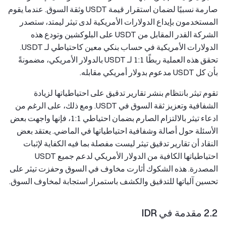
صارمة نسبيًا لضمان استقرار قيمة USDT وثقة السوق. عندما يقوم
المستخدمون بإيداع الدولارات الأمريكية لدى تيثر ليمتد، ستصدر
الشركة القدر المقابل من USDT على البلوكشين وتودع هذه
الدولارات الأمريكية في حساب بنكي معين كاحتياطي لـ USDT.
تحقق هذه العملية ربطًا 1:1 لـ USDT بالدولار الأمريكي، مضمونةً
بأن كل USDT مدعوم بدولار أمريكي مقابله.
تقوم تيثر بانتظام بنشر تقارير تدقيق على احتياطياتها لزيادة
الشفافية وتعزيز ثقة السوق في USDT. ومع ذلك، على الرغم من
ادعاء تيثر بالالتزام الصارم بضمان احتياطي 1:1، فإنها واجهت بعض
الأسئلة حول أصالة وشفافية احتياطياتها في الماضي. يعتقد بعض
النقاد أن تقارير تدقيق تيثر ليست مفصلة بما فيه الكفاية لإثبات
احتياطياتها الكافية من الدولار الأمريكي لدعم جميع USDT
المصدرة. هذه الشكوك أثارت مخاوف في السوق وحفزت تيثر على
تحسين آلياتها للتدقيق والكشف باستمرار استجابة لمخاوف السوق.
2.2 مقدمة في IDR