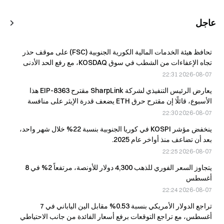
عاجل
تحافظ هيئة الخدمات المالية الكورية الجنوبية (FSC) على موقف حذر
تجاه الإعفاءات من الشطب في سوق KOSDAQ، مع رفع الحد الأدنى
للقيمة السوقية إلى 20 مليار وون.
2026-08-07 22:31
يعارض الرئيس التنفيذي لشركة SharpLink مقترح EIP-8363 هذا
الأسبوع، قائلًا إن مقترح حرق ETH يضعف قدرة الإيثر على منافسة
Bitcoin
2026-08-07 22:30
ينخفض مؤشر KOSPI في كوريا الجنوبية بنسبة 22% خلال شهر واحد،
بعد أن تضاعف منذ أواخر عام 2025.
2026-08-07 22:25
يتجاوز السعر الفوري للذهب 4,300 دولار للأونصة، مرتفعاً 2% في 8
أغسطس
2026-08-07 22:24
تراجع الدولار الأمريكي بنسبة 0.53% مقابل الين الياباني في 7
أغسطس، مع تراجع التوقعات برفع أسعار الفائدة من جانب الاحتياطي