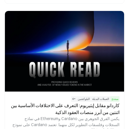
بينما يوفر Marinade خيار تخزين أكثر استقرارًا ولامركزيًا، ليكون
ملائمًا للمستخدمين أصحاب الشهية المنخفضة للمخاطر. يكمن الفرق
الجوهري بينهما في مصادر العائد وتركيبة المخاطر.
مبتدئ
العملات البديلة
البلوكشين
+
4
كاردانو مقابل إيثيريوم: التعرف على الاختلافات الأساسية بين
اثنتين من أبرز منصات العقود الذكية
يكمن الفرق الجوهري بين Cardano وEthereum في نماذج
السجلات وفلسفات التطوير لكل منهما. تعتمد Cardano على نموذج