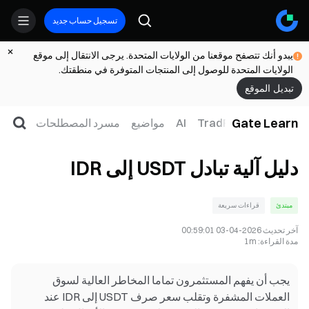
تسجيل حساب جديد
يبدو أنك تتصفح موقعنا من الولايات المتحدة. يرجى الانتقال إلى موقع
الولايات المتحدة للوصول إلى المنتجات المتوفرة في منطقتك.
تبديل الموقع
Gate Learn
لتداول
ويب3
TradFi
AI
مواضيع
مسرد المصطلحات
دليل آلية تبادل USDT إلى IDR
مبتدئ
قراءات سريعة
آخر تحديث
2026-04-03 00:59:01
مدة القراءة
:
1m
يجب أن يفهم المستثمرون تماما المخاطر العالية لسوق
العملات المشفرة وتقلب سعر صرف USDT إلى IDR عند