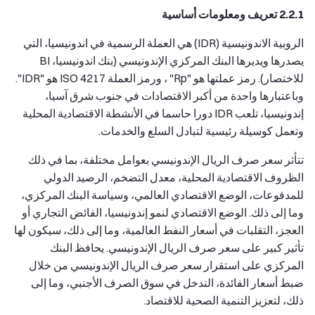
2.2.1 تعريف ومعلومات أساسية
الروبية الاندونيسية (IDR) هي العملة الرسمية في اندونيسيا، التي
يصدرها ويديرها البنك المركزي الإندونيسي (بنك اندونيسيا، BI
للاختصار). رمز عملتها هو "Rp" ، ورمز العملة ISO 4217 هو "IDR".
وباعتبارها واحدة من أكبر الاقتصادات في جنوب شرق آسيا،
إندونيسيا، تلعب IDR دورا حاسما في الأنشطة الاقتصادية المحلية
وتعمل كوسيلة رئيسية لتبادل السلع والخدمات.
تتأثر سعر صرف الريال الإندونيسي بعوامل مختلفة، بما في ذلك
الظروف الاقتصادية المحلية، معدل التضخم، الرصيد الدولي
للمدفوعات، الوضع الاقتصادي العالمي، وسياسة البنك المركزي،
وما إلى ذلك. الوضع الاقتصادي لنمو إندونيسيا، الفائض التجاري أو
العجز، التقلبات في أسعار النفط العالمية، وما إلى ذلك، سيكون لها
تأثير كبير على سعر صرف الريال الإندونيسي. يحافظ البنك
المركزي على استقرار سعر صرف الريال الإندونيسي من خلال
ضبط أسعار الفائدة، التدخل في سوق الصرف الأجنبي، وما إلى
ذلك، لتعزيز التنمية الصحية للاقتصاد.