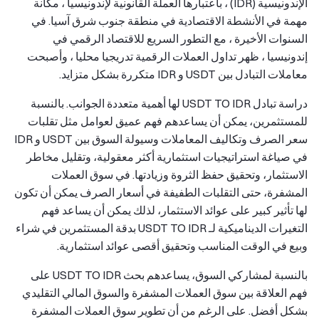
الإندونيسية (IDR) ، باعتبارها العملة القانونية لإندونيسيا ، مكانة
مهمة في الأنشطة الاقتصادية في منطقة جنوب شرق آسيا. في
السنوات الأخيرة ، مع التطور السريع للاقتصاد الرقمي في
إندونيسيا ، ظهر تداول العملات الرقمية تدريجيا محليا ، وأصبحت
معاملات التبادل بين USDT و IDR متكررة بشكل متزايد.
دراسة تبادل USDT TO IDR لها أهمية متعددة الجوانب. بالنسبة
للمستثمرين، يمكن أن يساعدهم فهم عميق لعوامل مثل تقلبات
سعر الصرف وتكاليف المعاملات وسيولة السوق بين USDT و IDR
في صياغة استراتيجيات استثمارية أكثر معقولية، وتقليل مخاطر
الاستثمار، وتحقيق حفظ الثروة وزيادتها. في سوق العملات
المشفرة، حتى التقلبات الطفيفة في أسعار الصرف يمكن أن تكون
لها تأثير كبير على عوائد الاستثمار، لذلك يمكن أن يساعد فهم
التغيرات الديناميكية لـ USDT TO IDR بدقة المستثمرين في شراء
وبيع في الوقت المناسب وتحقيق أقصى عوائد استثمارية.
بالنسبة لمشاركي السوق، يساعدهم بحث USDT TO IDR على
فهم العلاقة بين سوق العملات المشفرة والسوق المالي التقليدي
بشكل أفضل. على الرغم من أن تطوير سوق العملات المشفرة