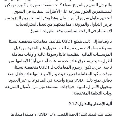
والتبادل السريع والمريح. سواء كانت صفقة صغيرة أو كبيرة ، يمكن
للمستثمرين العثور بسرعة على الأطراف المقابلة في السوق
لتحقيق تداول سريع لرأس المال. وهذا يوفر للمستثمرين المزيد من
فرص التداول والمرونة ، مما يمكنهم من تعديل استراتيجيات
الاستثمار في الوقت المناسب وفقا لتغيرات السوق.
بالإضافة إلى ذلك، يتمتع USDT بتكاليف معاملات منخفضة نسبيًا
وسرعة معاملات سريعة. يتطلب التحويل عبر الحدود من قبل
المؤسسات المالية التقليدية غالبًا رسومًا عالية وأوقات معاملة
أطول، حيث يستغرق عادة عدة ساعات أو حتى أيامًا لإتمامها. من
ناحية أخرى، تكون رسوم المعاملات لـ USDT منخفضة نسبيًا،
ووقت تأكيد المعاملة قصير، حيث يتم الانتهاء منها عادة خلال بضع
دقائق. يمنح ذلك USDT ميزة واضحة في المدفوعات عبر الحدود
وتحويل الأموال، لتلبية احتياجات المستخدمين من الأموال السريعة
وذات التكلفة المنخفضة.
آلية الإصدار والتداول 2.1.2
تعتبر تيثر ليمتد (تيثر) الجهة المُصدرة لـ USDT، وعملية إصدارها