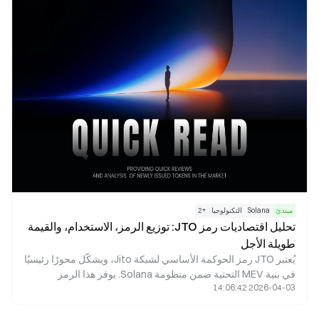
وتطبيقاته العملية في الواقع.
مبتدئ
Solana
التكنولوجيا
+
2
تحليل اقتصاديات رمز JTO: توزيع الرمز، الاستخدام، والقيمة
طويلة الأجل
يُعتبر JTO رمز الحوكمة الأساسي لشبكة Jito، ويشكّل محورًا رئيسيًا
في بنية MEV التحتية ضمن منظومة Solana. يوفر هذا الرمز
2026-04-03 14:06:42
إمكانيات حوكمة فعّالة، ويحقق مواءمة بين مصالح المُدقِّقين
والمخزنين والباحثين عبر عوائد البروتوكول وحوافز النظام البيئي. تم
تحديد إجمالي المعروض من الرمز عند 1 مليار بشكل استراتيجي