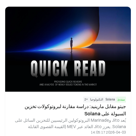
مبتدئ
Solana
التكنولوجيا
+
2
جيتو مقابل مارينيد: دراسة مقارنة لبروتوكولات تخزين
السيولة على Solana
يُعد Jito وMarinade البروتوكولين الرئيسيين للتخزين السائل على
Solana. يعزز Jito العائد عبر MEV (القيمة القصوى القابلة
2026-04-03 14:05:17
للاستخراج)، ويخدم المستخدمين الذين يبحثون عن عوائد مرتفعة.