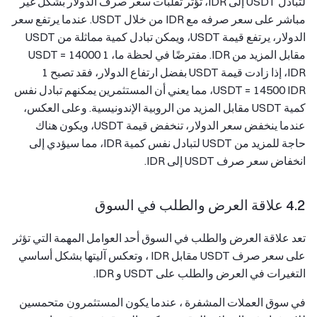
لتبادل USDT إلى IDR، تؤثر تقلبات سعر صرف الدولار بشكل غير
مباشر على سعر صرفه مع IDR من خلال USDT. عندما يرتفع سعر
الدولار، يرتفع قيمة USDT، ويمكن تبادل كمية مماثلة من USDT
مقابل المزيد من IDR. مفترضًا في لحظة ما، 1 USDT = 14000
IDR، إذا زادت قيمة USDT بفضل ارتفاع الدولار، فقد تصبح 1
USDT = 14500 IDR، مما يعني أن المستثمرين يمكنهم تبادل نفس
كمية USDT مقابل المزيد من الروبية الإندونيسية. وعلى العكس،
عندما ينخفض سعر الدولار، تنخفض قيمة USDT، ويكون هناك
حاجة للمزيد من USDT لتبادل نفس كمية IDR، مما سيؤدي إلى
انخفاض سعر صرف USDT إلى IDR.
4.2 علاقة العرض والطلب في السوق
تعد علاقة العرض والطلب في السوق أحد العوامل المهمة التي تؤثر
على سعر صرف USDT مقابل IDR ، وتعكس آليتها بشكل أساسي
التغيرات في العرض والطلب على USDT و IDR.
في سوق العملات المشفرة ، عندما يكون المستثمرون متحمسين