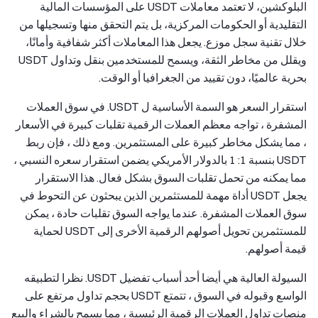
البلوكشين، لا تعتمد معاملات USDT على المؤسسات المالية
التقليدية أو الحكومات المركزية، بل يتم التحقق منها وتسجيلها من
خلال تقنية سجل موزع. يجعل هذا المعاملات أكثر شفافية وأمانًا،
ويقلل من مخاطر الثقة، ويسمح للمستخدمين بنقل وتداول USDT
بحرية عالميًا، دون تقييد من الجغرافيا أو الوقت.
استقرار السعر هو السمة الأساسية ل USDT. في سوق العملات
المشفرة ، تواجه معظم العملات الرقمية تقلبات كبيرة في الأسعار
، مما يشكل مخاطر كبيرة على المستثمرين. ومع ذلك ، فإن ربط
USDT بنسبة 1: 1 بالدولار الأمريكي يضمن استقرار سعره النسبي ،
مما يمكنه من تحمل تقلبات السوق بشكل فعال. هذا الاستقرار
يجعل USDT أداة مهمة للمستثمرين الذين يبحثون عن التحوط في
سوق العملات المشفرة. عندما يواجه السوق تقلبات حادة ، يمكن
للمستثمرين تحويل أصولهم الرقمية الأخرى إلى USDT لحماية
قيمة أصولهم.
السيولة العالية هي أيضا أحد أسباب تفضيل USDT. نظرا لتطبيقه
الواسع وقبوله في السوق ، تتمتع USDT بحجم تداول مرتفع على
منصات تداول العملات الرقمية الرئيسية ، مما يسمح بالشراء والبيع