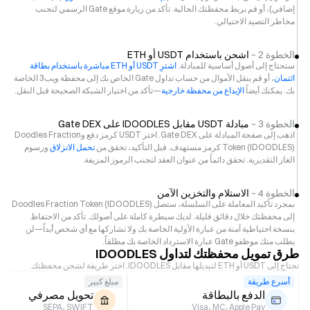
إضافي)، أو قم بربط محفظتك الحالية. تأكد من زيارة موقع Gate الرسمي لتجنب
مخاطر التصيد الاحتيالي.
الخطوة 2 –
اشحن باستخدام USDT أو ETH
ستحتاج إلى أصول أساسية للمبادلة.
اشترِ USDT أو ETH مباشرة باستخدام بطاقة
ائتمان
، أو قم بنقل الأموال من حساب تداول Gate الخاص بك إلى محفظة ويب3 الخاصة
بك. يمكنك أيضاً
الإيداع من محفظة خارجية
—تأكد من اختيار الشبكة الصحيحة قبل النقل.
الخطوة 3 –
مبادلة USDT مقابل IDOODLES على Gate DEX
اذهب إلى صفحة المبادلة على Gate DEX. اختر USDT كرمز دفع وDoodles Fraction
Token (IDOODLES) كرمز مستهدف. قبل التأكيد، تحقق من
تحمل الانزلاق
ورسوم
الغاز التقديرية. تحقق دائماً من عنوان العقد لتجنب الرموز المزيفة.
الخطوة 4 –
الاستلام والتخزين الآمن
بمجرد تأكيد المعاملة على السلسلة، ستصل Doodles Fraction Token (IDOODLES)
إلى محفظتك خلال دقائق قليلة. لديك سيطرة كاملة على أصولك. تأكد من الاحتفاظ
بنسخة احتياطية آمنة من عبارة الأولية الخاصة بك ولا تشاركها مع أي شخص أبداً—لن
يطلب منك موظفو Gate عبارة الاسترداد الخاصة بك مطلقاً.
طرق تمويل محفظتك لتداول IDOODLES
تحتاج إلى USDT أو ETH لتبديلها مقابل IDOODLES. اختر طريقة لشحن محفظتك.
أسرع طريقة
مبلغ كبير
الدفع بالبطاقة
تحويل مصرفي
SEPA، SWIFT
Visa، MC، Apple Pay