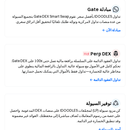
مبادلة Gate
تداول IDOODLES بأفضل سعر. تقوم Gate DEX Smart Swap بتجميع السيولة
من عدة منصات تداول لامركزية وتوجّه طلبك تلقائيًا لتحقيق أقل انزلاق سعري.
مبادلة الآن ←
Perp DEX
Hot
تداول العقود الدائمة على السلسلة برافعة مالية تصل حتى 100x على Gate DEX.
تحكم كامل في الأصول مع سيولة عالية. التداول بالرافعة المالية ينطوي على
مخاطر عالية للخسارة—تداول فقط بالأموال التي يمكنك تحمل خسارتها.
تداول العقود الدائمة ←
توفير السيولة
كن مزود سيولة (LP) لمجمّعات IDOODLES على منصات DEX المدعومة. واحصل
على حصة من رسوم المعاملات تُضاف مباشرةً إلى محفظتك. العوائد غير مضمونة
وقد تنطبق الخسارة غير الدائمة.
أضف السيولة←