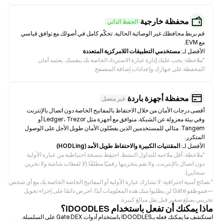
محفظة خارجية
الحفظ الذاتي
قم بربط محافظك غير الوصائية الحالية. تحكّم كامل في أصولك مع توافق قياسي
مع EVM.
الأفضل لـ:
مستخدمي التطبيقات اللامركزية المتعددة
*
ملاحظة: يجب عليك إدارة عبارة الاسترداد الخاصة بك بنفسك. يعتمد أمان
المحفظة على جهازك وإعدادات إضافة المتصفح.
محفظة أجهزة باردة
غير متصل
أقصى درجات الأمان من خلال الاحتفاظ بالمفاتيح الخاصة دون اتصال بالإنترنت
وفي بيئة معزولة عن الشبكة. متوافق مع أجهزة مثل Ledger، Trezor أو
Tangem. مثالي للمستخدمين الذين يفضّلون الأمان طويل الأجل على الوصول
المتكرر.
الأفضل لـ:
المقتنيات الكبيرة والاحتفاظ طويل الأمد (HODLing)
*
ملاحظة: أقل ملاءمة للتداول النشط. احتفِظ بنسخة احتياطية من عبارة الأولية
دون اتصال بالإنترنت، ولا تقم بتخزينها رقميًا مطلقًا (لا لقطات شاشة ولا تخزين
سحابي).
* نصائح أمنية احترافية: لا تشارك عبارة الأولية أو المفاتيح الخاصة الخاصة بك مع أي شخص
—فموظفو Gate لن يطلبوا منك هذه المعلومات أبدًا. احرص دائمًا على إجراء تحويل
تجريبي بمبلغ صغير قبل نقل مبالغ كبيرة.
ماذا يمكنك أن تفعل باستخدام IDOODLES؟
استكشف ما يمكنك فعله بـIDOODLES باستخدام أدوات Gate DEX على السلسلة.