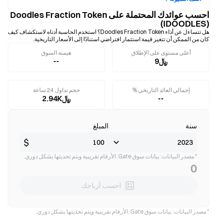
احسب عوائدك المحتملة على Doodles Fraction Token
(IDOODLES)
هل تتساءل عن أداء Doodles Fraction Token؟ استخدم الحاسبة أدناه لاستكشاف كيف
كان من الممكن أن تتغير قيمة استثمار افتراضي استنادًا إلى الأسعار التاريخية.
أعلى مستوى على الإطلاق
هيمنة السوق
﷼9
--
إجمالي العائد التاريخي %
حجم تداول 24 ساعة
--
﷼2.94K
سنة
المبلغ
$
* مصدر البيانات: بيانات سوق Gate. الأرقام تقريبية ويتم تحديثها بشكل دوري.
0
احسب أرباحك
* مصدر البيانات: بيانات سوق Gate. الأرقام تقريبية ويتم تحديثها بشكل دوري.