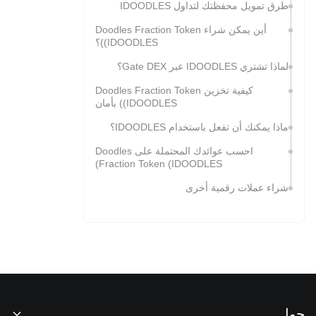
طرق تمويل محفظتك لتداول IDOODLES
أين يمكن شراء Doodles Fraction Token
(IDOODLES)؟
لماذا تشتري IDOODLES عبر Gate DEX؟
كيفية تخزين Doodles Fraction Token
(IDOODLES) بأمان
ماذا يمكنك أن تفعل باستخدام IDOODLES؟
احسب عوائدك المحتملة على Doodles
Fraction Token (IDOODLES)
شراء عملات رقمية أخرى
حول