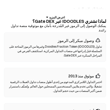
محافظ العملات الرقمية
للمستخدمين الذين يفضلون الحفظ الذاتي للأصول. تتيح لك المحافظ غير
لماذا تشتري IDOODLES عبر Gate DEX؟
الوصائية الاحتفاظ بمفاتيحك الخاصة وإجراء مبادلة الرموز مباشرة داخل
يمكنك الوصول إلى الرموز غير المُدرجة بأمان مع موثوقية منصة تداول
واجهة المحفظة. كما تدعم بعض المحافظ الإيداع بالعملات الورقية، مما يتيح
رائدة.
لك شراء IDOODLES باستخدام بطاقة ائتمان دون الحاجة إلى المرور عبر
منصة تداول أولًا. احرص دائمًا على نسخ عبارة الأولية احتياطيًا والتحقق من
وصول مبكر إلى الرموز
عناوين العقود قبل تأكيد أي معاملة.
تداول Doodles Fraction Token (IDOODLES) وغيرها من الرموز المتاحة على
السلسلة قبل إدراجها في منصات التداول المركزية. استكشف الفرص في
منصات التداول اللامركزية (DEXs)
المراحل المبكرة عبر Gate DEX.
تداول مباشرة بين الأفراد دون وسطاء. تستخدم منصات الـDEXs العقود
الذكية لتنفيذ عمليات المبادلة على السلسلة—دون الحاجة للتسجيل أو
التحقق من الهوية. قم بتوصيل محفظة متوافقة، اختر زوج الرموز الخاص
موثوق منذ 2013
بك، واختر نسبة الانزلاق السعري، ثم أكد عملية المبادلة. يرجى ملاحظة أن
هناك رسوم غاز مطبقة، وقد تختلف الأسعار عن الأسواق المركزية بسبب
اختبر التداول اللامركزي المدعوم من إحدى أطول منصات تداول العملات الرقمية
عمق السيولة. تحدث أغلب أنشطة DEX على سلاسل متوافقة مع EVM
تشغيلًا، والتي تخدم ملايين المستخدمين المسجلين حول العالم. وتُصنَّف باستمرار
ضمن أكبر المنصات من حيث حجم التداول.
مثل Ethereum ،BNB Chain وPolygon.