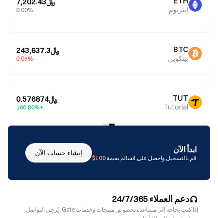
ETH
﷼7,202.43
إيثريوم
0.00%
BTC
﷼243,637.3
بيتكوين
-0.05%
TUT
﷼0.576874
Tutorial
+166.80%
ابدأ الآن
إنشاء حساب الآن
قم بالتسجيل واحصل على قسائم بقيمة
100$
دعم العملاء 24/7/365
إذا كنت بحاجة إلى مساعدة بخصوص منتجات وخدمات Gate، يُرجى التواصل