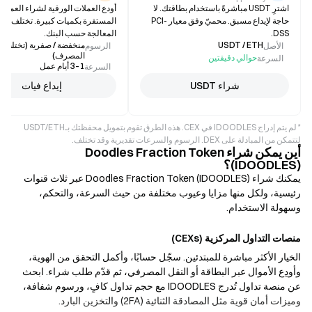
اشترِ USDT مباشرةً باستخدام بطاقتك. لا
أودع العملات الورقية لشراء العملات
حاجة لإيداع مسبق. محميّ وفق معيار PCI-
المستقرة بكميات كبيرة. تختلف مدة
DSS.
المعالجة حسب البنك.
USDT / ETH
منخفضة / صفرية (تختلف
الأصل
الرسوم
المصرف)
حوالي دقيقتين
السرعة
1–3 أيام عمل
السرعة
شراء USDT
إيداع فيات
* لم يتم إدراج IDOODLES في CEX. هذه الطرق تقوم بتمويل محفظتك بـUSDT/ETH
لتتمكن من المبادلة على DEX. الرسوم والسرعات تقديرية وقد تختلف.
أين يمكن شراء Doodles Fraction Token
(IDOODLES)؟
يمكنك شراء Doodles Fraction Token (IDOODLES) عبر ثلاث قنوات
رئيسية، ولكل منها مزايا وعيوب مختلفة من حيث السرعة، والتحكم،
وسهولة الاستخدام.
منصات التداول المركزية (CEXs)
الخيار الأكثر مباشرة للمبتدئين. سجّل حسابًا، وأكمل التحقق من الهوية،
وأودِع الأموال عبر البطاقة أو النقل المصرفي، ثم قدّم طلب شراء. ابحث
عن منصة تداول تُدرج IDOODLES مع حجم تداول كافٍ، ورسوم شفافة،
وميزات أمان قوية مثل المصادقة الثنائية (2FA) والتخزين البارد.