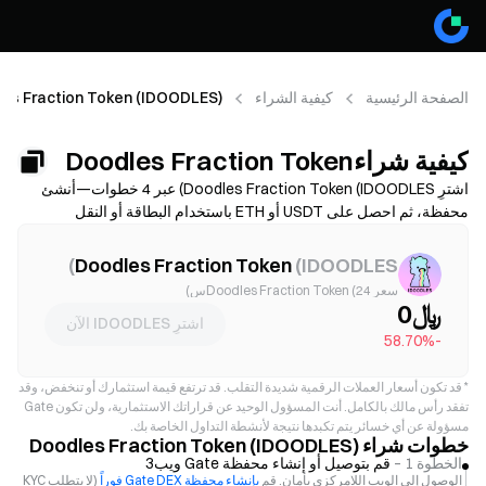
الصفحة الرئيسية
كيفية الشراء
es Fraction Token (IDOODLES)
كيفية شراءDoodles Fraction Token
(IDOODLES)
اشترِ Doodles Fraction Token (IDOODLES) عبر 4 خطوات—أنشئ
محفظة، ثم احصل على USDT أو ETH باستخدام البطاقة أو النقل
المصرفي أو الإيداع بالعملات الرقمية، وبعدها قم بمبادلة العملة إلى
IDOODLES على منصة تداول لامركزية. قارن بين طرق التمويل، واطلع
)
Doodles Fraction Token
(
IDOODLES
على رسوم الغاز والانزلاق السعري قبل التأكيد، وتعرّف على كيفية تخزين
سعر Doodles Fraction Token (24س)
IDOODLES بأمان. تختلف الإتاحة والرسوم حسب الشبكة ومزود الخدمة.
﷼0
اشترِ IDOODLES الآن
-58.70%
*
قد تكون أسعار العملات الرقمية شديدة التقلب. قد ترتفع قيمة استثمارك أو تنخفض، وقد
تفقد رأس مالك بالكامل. أنت المسؤول الوحيد عن قراراتك الاستثمارية، ولن تكون Gate
مسؤولة عن أي خسائر يتم تكبدها نتيجة لأنشطة التداول الخاصة بك.
خطوات شراء Doodles Fraction Token (IDOODLES)
الخطوة 1 –
قم بتوصيل أو إنشاء محفظة Gate ويب3
الوصول إلى الويب اللامركزي بأمان. قم
بإنشاء محفظة Gate DEX فوراً
(لا يتطلب KYC