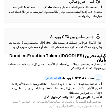
أمان غير وصائي
أنت تحتفظ بالمفاتيح الخاصة. تعمل محفظة Gate ويب3 بتقنية MPC (الحوسبة
متعددة الأطراف) المتقدمة، مما يوفر أمانًا بمستوى المؤسسات دون الاعتماد على
عبارة استرداد واحدة.
جسر سلس بين CEX وويب3
حوّل الأموال فورًا من حسابك في منصة تداول Gate إلى محفظة ويب3 الخاصة بك
بنقرة واحدة. لا حاجة لخطوات معقدة على السلسلة أو لاستخدام جسور خارجية.
كيفية تخزين Doodles Fraction Token (IDOODLES)
بأمان
اختر أفضل طريقة تخزين بناءً على احتياجاتك الأمنية. يتضمن كل خيار مقايضات مختلفة
بين سهولة الاستخدام والتحكم.
محفظة Gate ويب3
الحفظ الذاتي
أنت تحتفظ بمفاتيحك الخاصة، مدعومة بتقنية MPC (الحوسبة متعددة الأطراف)
لتعزيز الأمان. يمكنك الوصول إلى تطبيقات DeFi، ومبادلة الرموز، والتفاعل مع
dApps مباشرةً من محفظتك.
الأفضل لـ:
الوصول إلى DeFi والتحكم طويل الأجل
*
ملاحظة: أنت المسؤول بالكامل عن مفاتيحك الخاصة. في حال فقدانها، لا يمكن
استعادة الأصول من قبل Gate أو أي جهة أخرى.