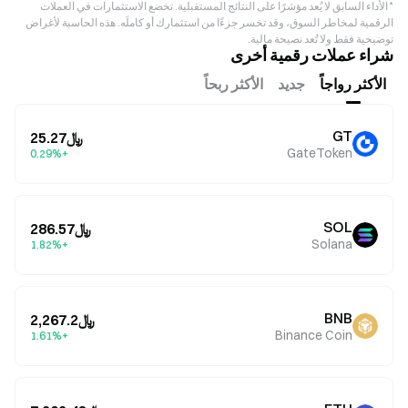
* الأداء السابق لا يُعد مؤشرًا على النتائج المستقبلية. تخضع الاستثمارات في العملات
الرقمية لمخاطر السوق، وقد تخسر جزءًا من استثمارك أو كاملَه. هذه الحاسبة لأغراض
توضيحية فقط ولا تُعد نصيحة مالية.
شراء عملات رقمية أخرى
الأكثر رواجاً
جديد
الأكثر ربحاً
GT
﷼25.27
GateToken
+0.29%
SOL
﷼286.57
Solana
+1.82%
BNB
﷼2,267.2
Binance Coin
+1.61%