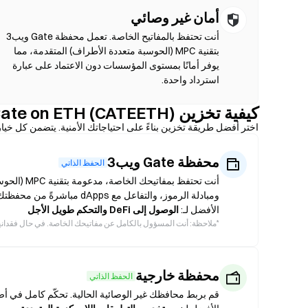
أمان غير وصائي
أنت تحتفظ بالمفاتيح الخاصة. تعمل محفظة Gate ويب3
بتقنية MPC (الحوسبة متعددة الأطراف) المتقدمة، مما
يوفر أمانًا بمستوى المؤسسات دون الاعتماد على عبارة
استرداد واحدة.
كيفية تخزين Cate on ETH (CATEETH) بأمان
اختر أفضل طريقة تخزين بناءً على احتياجاتك الأمنية. يتضمن كل خيا
محفظة Gate ويب3
الحفظ الذاتي
ومبادلة الرموز، والتفاعل مع dApps مباشرةً من محفظتك.
الأفضل لـ:
الوصول إلى DeFi والتحكم طويل الأجل
*
ملاحظة: أنت المسؤول بالكامل عن مفاتيحك الخاصة. في حال فقدانها، لا يمكن استع
محفظة خارجية
الحفظ الذاتي
قم بربط محافظك غير الوصائية الحالية. تحكّم كامل في أصول