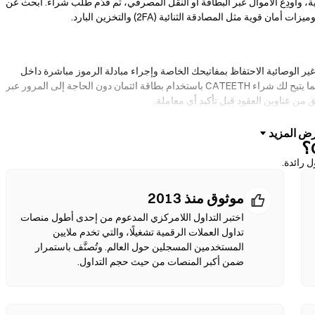
ية، وأودِع الأموال عبر البطاقة أو النقل المصرفي، ثم قدّم طلب شراء. ابحث عن
ير الوصائية الاحتفاظ بمفاتيحك الخاصة وإجراء مبادلة الرموز مباشرة داخل
واجهة المحفظة. كما تدعم بعض المحافظ الإيداع بالعملات الورقية، مما يتيح لك شراء CATEETH باستخدام بطاقة ائتمان دون الحاجة إلى المرور عبر
قق من عناوين العقود قبل تأكيد أي معاملة.
باشرة بين الأفراد دون وسطاء. تستخدم منصات الـDEXs العقود الذكية لتنفيذ عمليات المبادلة على السلسلة—دون الحاجة للتسجيل أو
 رائدة.
ص بك، واختر نسبة الانزلاق السعري، ثم أكد عملية المبادلة. يرجى ملاحظة أن
هناك رسوم غاز مطبقة، وقد تختلف الأسعار عن الأسواق المركزية بسبب عمق السيولة. تحدث أغلب أنشطة DEX على سلاسل متوافقة مع EVM
موثوق منذ 2013
اختبر التداول اللامركزي المدعوم من إحدى أطول منصات
تداول العملات الرقمية تشغيلًا، والتي تخدم ملايين
المستخدمين المسجلين حول العالم. وتُصنَّف باستمرار
ضمن أكبر المنصات من حيث حجم التداول.