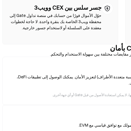
جسر سلس بين CEX وويب3
حوّل الأموال فورًا من حسابك في منصة تداول Gate إلى
محفظة ويب3 الخاصة بك بنقرة واحدة. لا حاجة لخطوات
معقدة على السلسلة أو لاستخدام جسور خارجية.
ر مقايضات مختلفة بين سهولة الاستخدام والتحكم.
أنت تحتفظ بمفاتيحك الخاصة، مدعومة بتقنية MPC (الحوسبة متعددة الأطراف) لتعزيز الأمان. يمكنك الوصول إلى تطبيقات DeFi،
ادة الأصول من قبل Gate أو أي جهة أخرى.
ك مع توافق قياسي مع EVM.