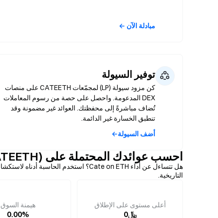
مبادلة الآن ←
توفير السيولة
كن مزود سيولة (LP) لمجمّعات CATEETH على منصات
DEX المدعومة. واحصل على حصة من رسوم المعاملات
تُضاف مباشرةً إلى محفظتك. العوائد غير مضمونة وقد
تنطبق الخسارة غير الدائمة.
أضف السيولة←
احسب عوائدك المحتملة على Cate on ETH (CATEETH)
هل تتساءل عن أداء Cate on ETH؟ استخدم ال
التاريخية.
أعلى مستوى على الإطلاق
هيمنة السوق
﷼0
0.00%