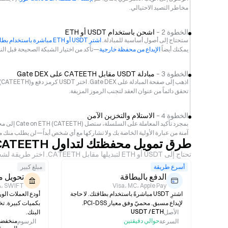
مخاطر التصيد الاحتيالي.
الخطوة 2 –
اشحن باستخدام USDT أو ETH
ستحتاج إلى أصول أساسية للمبادلة.
اشترِ USDT أو ETH مباشرة باستخدام بطاقة ائتمان
يمكنك أيضاً
الإيداع من محفظة خارجية
—تأكد من اختيار الشبكة الصحيحة قبل الن
الخطوة 3 –
مبادلة USDT مقابل CATEETH على Gate DEX
اذهب إلى صفحة المبادلة على Gate DEX. اختر USDT كرمز دفع وCate on ETH (CATEETH) كرمز مستهدف. قبل التأكيد، تحقق من
تحقق دائماً من عنوان العقد لتجنب الرموز المزيفة.
الخطوة 4 –
الاستلام والتخزين الآمن
بمجرد تأكي
آمنة من عبارة الأولية الخاصة بك ولا تشاركها مع أي شخص أبداً—لن يطلب منك موظفو Gate عبارة الاسترداد الخاصة ب
طرق تمويل محفظتك لتداول CATEETH
تحتاج إلى USDT أو ETH لتبديلها مقابل CATEETH. اختر طريقة لشحن محفظتك.
أسرع طريقة
مبلغ كبير
الدفع بالبطاقة
تحويل 
A، SWIFT
Visa، MC، Apple Pay
اشترِ USDT مباشرةً باستخدام بطاقتك. لا حاجة
أودع العملات الو
لإيداع مسبق. محميّ وفق معيار PCI-DSS.
بكميات كبيرة. ت
USDT / ETH
الأصل
البنك.
حوالي دقيقتين
منخفضة
السرعة
الرسوم