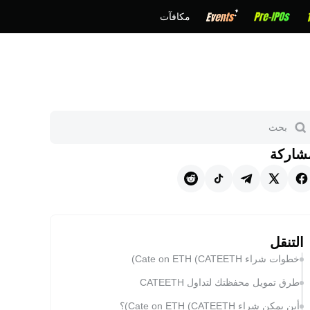
مكافآت
شاركة
التنقل
خطوات شراء Cate on ETH (CATEETH)
طرق تمويل محفظتك لتداول CATEETH
أين يمكن شراء Cate on ETH (CATEETH)؟