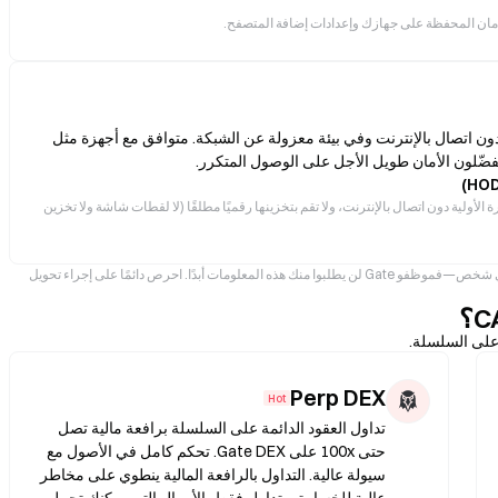
 أمان المحفظة على جهازك وإعدادات إضافة المتصفح.
ون اتصال بالإنترنت وفي بيئة معزولة عن الشبكة. متوافق مع أجهزة مثل
الأولية دون اتصال بالإنترنت، ولا تقم بتخزينها رقميًا مطلقًا (لا لقطات شاشة ولا تخزين
* نصائح أمنية احترافية: لا تشارك عبارة الأولية أو المفاتيح الخاصة الخاصة بك مع أي شخص—فموظفو Gate لن يطلبوا منك هذه المعلومات أبدًا. احرص دائمًا على إجراء تحويل
Perp DEX
Hot
تداول العقود الدائمة على السلسلة برافعة مالية تصل
حتى 100x على Gate DEX. تحكم كامل في الأصول مع
سيولة عالية. التداول بالرافعة المالية ينطوي على مخاطر