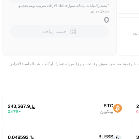
* مصدر البيانات: بيانات سوق Gate. الأرقام تقريبية ويتم تحديثها
بشكل دوري.
0
احسب أرباحك
عملات الرقمية لمخاطر السوق، وقد تخسر جزءًا من استثمارك أو كاملَه. هذه الحاسبة لأغراض
BTC
﷼243,567.9
بيتكوين
+0.47%
BLESS
﷼0.048593