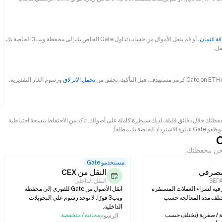
، أو قم بنقل الأموال من حساب تداول Gate الخاص بك إلى محفظة ويب3 الخاصة بك.
قل.
تحمل الانزلاق
ورسوم الغاز التقديرية.
د المعاملة على السلسلة، ستصل Cate on ETH (CATEETH) إلى محفظتك خلال دقائق قليلة. لديك سيطرة كاملة على أصولك. تأكد من الاحتفاظ بنسخة احتياطية
ك مطلقاً.
مستخدمو Gate
مصرفي
النقل من CEX
SEP
النقل الداخلي
رقية لشراء العملات المستقرة
انقل الأصول من Gate للفوري إلى محفظة
ختلف مدة المعالجة حسب
ويب3 فورًا. لا توجد رسوم على التحويلات
الداخلية.
 / صفرية (تختلف حسب
مجانية / منخفضة
الرسوم