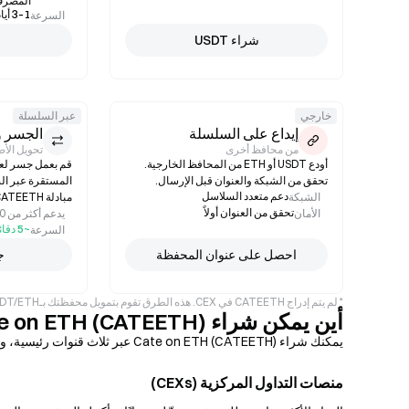
المصرف
1–3 أيام عمل
السرعة
شراء USDT
خارجي
عبر السلسلة
إيداع على السلسلة
الجسر و
من محافظ أخرى
تحويل الأ
أودع USDT أو ETH من المحافظ الخارجية.
تحقق من الشبكة والعنوان قبل الإرسال.
المستقرة عبر الس
دعم متعدد السلاسل
الشبكة
مبادلة CATEETH الخاصة بك.
تحقق من العنوان أولاً
الأمان
يدعم أكثر من 10 شبكات
~5 دقائق
السرعة
احصل على عنوان المحفظة
ج
* لم يتم إدراج CATEETH في CEX. هذه الطرق تقوم بتمويل محفظتك بـUSDT/ETH لتتمكن من المبادلة على DEX. الرسوم والسرعات تقديرية وقد تختلف.
أين يمكن شراء Cate on ETH (CATEETH)؟
يمكنك شراء Cate on ETH (CATEETH) عبر ثلاث قنوات رئيسية، ولكل منها مزايا وعيوب مختلفة من حيث السرعة، والتحكم، وسهولة الاستخدام.
منصات التداول المركزية (CEXs)