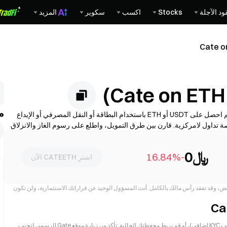
ود الآجلة
Stocks
اكسب
سكوير
المزيد
Cate o
م
اشترِ Cate on ETH (CATEETH) عبر 4 خطوات—أنشئ محفظة، ثم احصل على USDT أو ETH باستخدام البطاقة أو النقل المصرفي أو الإيداع
ية، وبعدها قم بمبادلة العملة إلى CATEETH على منصة تداول لامركزية. قارن بين طرق التمويل، واطلع على رسوم الغاز والانزلاق
﷼0
-16.84%
اشترِ CATEETH الآن
فض، وقد تفقد رأس مالك بالكامل. أنت المسؤول الوحيد عن قراراتك الاستثمارية، ولن تكون
(لا يتطلب KYC إضافي)، أو قم بربط محفظتك الحالية. تأكد من زيارة موقع Gate الرسمي لتجنب