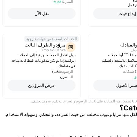
)
فورية
السرعة
إيداع فيات
نقل الآن
الخدمات المقدمة من جهات خارجية
المبادلة
مزوّدو الطرف الثالث
صول
Simplex، Banxa
قم بعمل جسر لعملة ETH أو العملات
بديل لتبادل العملات الورقية إلى العملات
لاسل للاستعداد لعملية
الرقمية إذا لم تكن مدفوعات البطاقات متاحة
في منطقتك.
متغيرة
الرسوم
مرن
الحد
سر الأصول
عرض المزوّدين