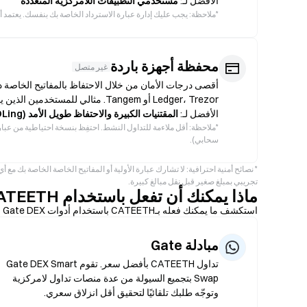
الأفضل لـ:
مستخدمي التطبيقات اللامركزية المتعددة
*
ملاحظة: يجب عليك إدارة عبارة الاسترداد الخاصة بك بنفسك. يعتمد
محفظة أجهزة باردة
غير متصل
أقصى درجات الأمان من خلال الاحتفاظ بالمفاتيح الخاصة د
Ledger، Trezor أو Tangem. مثالي للمستخدمين الذين يفضّلون الأمان طويل الأجل على الوصول المتكرر.
الأفضل لـ:
المقتنيات الكبيرة والاحتفاظ طويل الأمد (HODLing)
*
ملاحظة: أقل ملاءمة للتداول النشط. احتفِظ بنسخة احتياطية من عبارة 
سحابي).
تجريبي بمبلغ صغير قبل نقل مبالغ كبيرة.
ماذا يمكنك أن تفعل باستخدام CATEETH؟
استكشف ما يمكنك فعله بـCATEETH باستخدام أدوات Gate DEX على السلسلة.
مبادلة Gate
تداول CATEETH بأفضل سعر. تقوم Gate DEX Smart
Swap بتجميع السيولة من عدة منصات تداول لامركزية
وتوجّه طلبك تلقائيًا لتحقيق أقل انزلاق سعري.