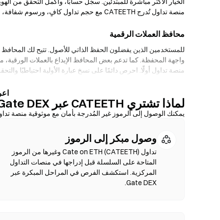
الخيار الأكثر مباشرة للمبتدئين. سجّل حسابًا، وأكمل التحقق من الهو
منصة تداول تُدرج CATEETH مع حجم تداول كافٍ، ورسوم شفافة، وميزات أمان قوية مثل المصادقة الثنائية (2FA) والتخزين البارد.
محافظ العملات الرقمية
للمستخدمين الذين يفضلون الحفظ الذاتي للأصول. تتيح لك المحافظ غ
منصة تداول أولًا. احرص دائمًا على نسخ عبارة الأولية احتياطيًا والتح
منصات التداول اللامركزية (DEXs)
لماذا تشتري CATEETH عبر Gate DEX؟
تداول م
يمكنك الوصول إلى الرموز غير المُدرجة بأمان مع موثوقية منصة تداول
التحقق من الهوية. قم بتوصيل محفظة متوافقة، اختر زوج الرموز الخا
وصول مبكر إلى الرموز
مثل Ethereum ،BNB Chain وPolygon.
تداول Cate on ETH (CATEETH) وغيرها من الرموز
المتاحة على السلسلة قبل إدراجها في منصات التداول
المركزية. استكشف الفرص في المراحل المبكرة عبر
Gate DEX.