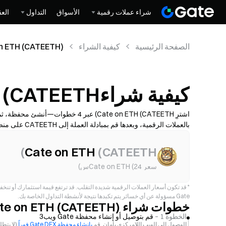
شراء عملات رقمية
الأسواق
التداول
العق
الصفحة الرئيسية
كيفية الشراء
n ETH (CATEETH)
كيفية شراءCate on ETH (CATEETH)
بالعملات الرقم
السعري قبل التأكيد، وتعرّف على كيفية تخزين CATEETH بأمان. تختلف الإتاحة والرسوم حسب الشبكة ومزود الخدمة.
)
Cate on ETH
(
CATEETH
سعر Cate on ETH (24س)
*
قد تكون أسعار العملات الرقمية شديدة التقلب. قد ترتفع قيمة استثمارك أو تنخ
Gate مسؤولة عن أي خسائر يتم تكبدها نتيجة لأنشطة التداول الخاصة بك.
خطوات شراء Cate on ETH (CATEETH)
الخطوة 1 –
قم بتوصيل أو إنشاء محفظة Gate ويب3
الوصول إلى الويب اللامركزي بأمان. قم
بإنشاء محفظة Gate DEX فوراً