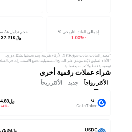
إجمالي العائد التاريخي %
حجم تداول 24 ساعة
-1.00%
﷼37.21K
* مصدر البيانات: بيانات سوق Gate. الأرقام تقريبية ويتم تحديثها بشكل دوري.
* الأداء السابق لا يُعد مؤشرًا على النتائج المستقبلية. تخضع الاستثمارات في ال
توضيحية فقط ولا تُعد نصيحة مالية.
شراء عملات رقمية أخرى
الأكثر رواجاً
جديد
الأكثر ربحاً
GT
﷼24.83
GateToken
-0.74%
USDC
﷼3.7526