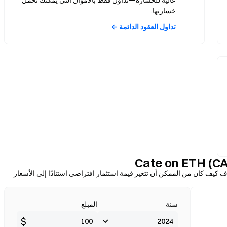
عالية للخسارة—تداول فقط بالأموال التي يمكنك تحمل
خسارتها.
تداول العقود الدائمة ←
حاسبة أدناه لاستكشاف كيف كان من الممكن أن تتغير قيمة استثمار افتراضي استنادًا إلى الأسعار
سنة
المبلغ
$