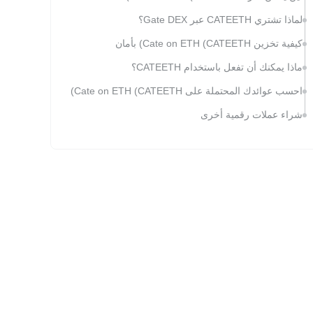
لماذا تشتري CATEETH عبر Gate DEX؟
كيفية تخزين Cate on ETH (CATEETH) بأمان
ماذا يمكنك أن تفعل باستخدام CATEETH؟
احسب عوائدك المحتملة على Cate on ETH (CATEETH)
شراء عملات رقمية أخرى