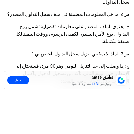
سجل التداول.
س2: ما هي المعلومات المضمنة في ملف سجل التداول المصدر؟
ج: يحتوي الملف المصدر على معلومات تفصيلية تشمل زوج
التداول، نوع الأمر، السعر، الكمية، الرسوم، ووقت التنفيذ لكل
صفقة مكتملة.
س3: لماذا لا يمكنني تنزيل سجل التداول الخاص بي؟
ج: إذا وصلت إلى حد التنزيل اليومي وهو 30 مرة، فستحتاج إلى
الانتظار حتى اليوم التالي. تأكد من تسجيل الدخول وإكمال
تطبيق Gate
الصفقات خلال الإطار الزمني المحدد.
تنزيل
موثوق من
45M
متداولًا عالميًا
إخلاء مسؤولية
نعم
لا
المحتوى الوارد هنا مُقدَّم لأغراض مرجعية وتعليمية فقط، ولا يشكّل
أي نصيحة مالية أو استثمارية أو تداولية أو قانونية، كما لا يُعد عرضًا
أو دعوة لشراء أو بيع أي أصول رقمية. لا تقدّم Gate أي تعهدات أو
ضمانات صريحة أو ضمنية بشأن دقة المعلومات الواردة هنا أو