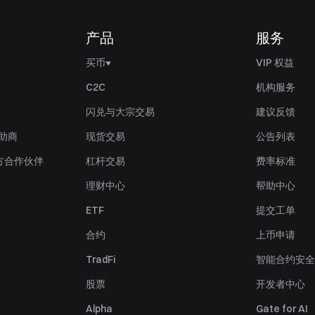
产品
服务
买币
VIP 权益
买比特币 (BTC)
C2C
机构服务
买以太坊 (ETH)
闪兑与大宗交易
建议反馈
买瑞波币 (XRP)
赞助商
现货交易
公告列表
买 Solana (SOL)
方合作伙伴
杠杆交易
费率标准
买 PI 币 (PI)
理财中心
帮助中心
卖比特币 (BTC)
ETF
提交工单
卖以太坊 (ETH)
合约
上币申请
卖瑞波币 (XRP)
TradFi
智能合约安全
卖 Solana (SOL)
股票
开发者中心
卖 PI 币 (PI)
Alpha
Gate for AI