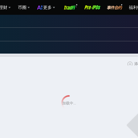
理财
币圈
更多
福利
添
加载中...