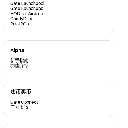
Gate Launchpool
Gate Launchpad
HODLer Airdrop
CandyDrop
Pre-IPOs
Alpha
新手指南
功能介绍
法币买币
Gate Connect
三方渠道