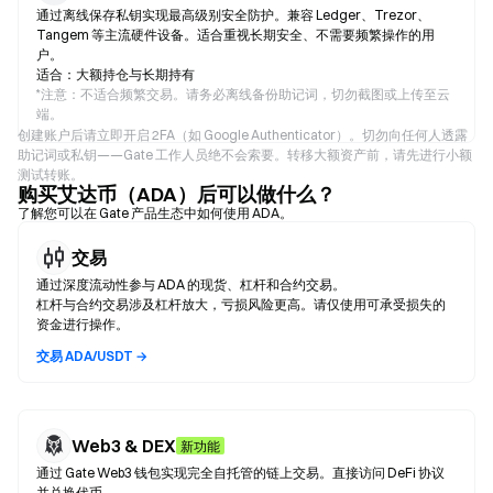
通过离线保存私钥实现最高级别安全防护。兼容 Ledger、Trezor、
Tangem 等主流硬件设备。适合重视长期安全、不需要频繁操作的用
户。
适合：大额持仓与长期持有
*
注意：不适合频繁交易。请务必离线备份助记词，切勿截图或上传至云
端。
创建账户后请立即开启 2FA（如 Google Authenticator）。切勿向任何人透露
助记词或私钥——Gate 工作人员绝不会索要。转移大额资产前，请先进行小额
测试转账。
购买艾达币（ADA）后可以做什么？
了解您可以在 Gate 产品生态中如何使用 ADA。
交易
通过深度流动性参与 ADA 的现货、杠杆和合约交易。
杠杆与合约交易涉及杠杆放大，亏损风险更高。请仅使用可承受损失的
资金进行操作。
交易 ADA/USDT →
Web3 & DEX
新功能
通过 Gate Web3 钱包实现完全自托管的链上交易。直接访问 DeFi 协议
并兑换代币。