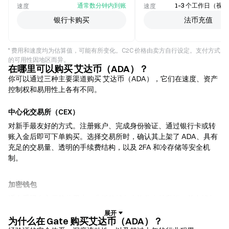
通常数分钟内到账
1–3 个工作日（视
速度
速度
银行卡购买
法币充值
* 费用和速度均为估算值，可能有所变化。C2C 价格由卖方自行设定。支付方式
的可用性因地区而异。
在哪里可以购买 艾达币（ADA）？
你可以通过三种主要渠道购买 艾达币（ADA），它们在速度、资产
控制权和易用性上各有不同。
中心化交易所（CEX）
对新手最友好的方式。注册账户、完成身份验证、通过银行卡或转
账入金后即可下单购买。选择交易所时，确认其上架了 ADA、具有
充足的交易量、透明的手续费结构，以及 2FA 和冷存储等安全机
制。
加密钱包
适合重视自主保管的用户。非托管钱包允许你自持私钥，并在钱包
内直接兑换代币。部分钱包还支持法币入金，无需先经过交易所即
可使用信用卡购买 ADA。务必备份助记词，并在确认任何交易前核
为什么在 Gate 购买艾达币（ADA）？