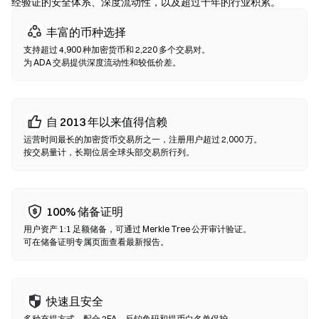
实合约地址。
经验证的安全体系、深度流动性，以及超过十年的行业积累。
丰富的币种选择
去中心化交易所（DEX）
支持超过 4,900 种加密货币和 2,220 多个交易对。
无需中间方的点对点交易。DEX 通过智能合约在链上执行兑换，无
为 ADA 交易提供深度流动性和较低价差。
需注册或身份验证。连接兼容钱包，选择代币对，设置滑点容差后
确认兑换即可。请注意交易需支付 Gas 费，且因流动性差异，价格
可能与中心化市场有所不同。大部分 DEX 活动发生在以太坊、BNB
Chain、Polygon 等 EVM 兼容链上。
自 2013 年以来值得信赖
运营时间最长的加密货币交易所之一，注册用户超过 2,000 万。
按交易量计，长期位居全球头部交易所行列。
100% 储备证明
用户资产 1:1 足额储备，可通过 Merkle Tree 公开审计验证。
可在储备证明专属页面查看最新报告。
快速且安全
多种充提方式，配合 2FA、反钓鱼码和提币白名单保护。