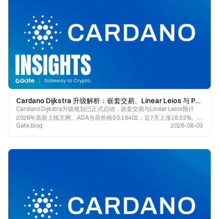
Cardano Dijkstra 升级解析：嵌套交易、Linear Leios 与 Peras 如何重塑 ADA 竞争力？
Cardano Dijkstra升级规划已正式启动，嵌套交易与Linear Leios预计
2026年底前上线主网。ADA当前价格$0.18402，近7天上涨18.53%。本
Gate.blog
2026-08-03
文深度解析三大技术升级如何影响Cardano可扩展性与生态增长前景。