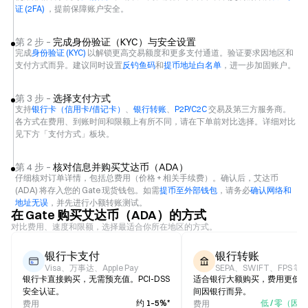
证 (2FA)
，提前保障账户安全。
第 2 步 –
完成身份验证（KYC）与安全设置
完成
身份验证 (KYC)
以解锁更高交易额度和更多支付通道。验证要求因地区和
支付方式而异。建议同时设置
反钓鱼码
和
提币地址白名单
，进一步加固账户。
第 3 步 –
选择支付方式
支持
银行卡（信用卡/借记卡）
、
银行转账
、
P2P/C2C
交易及第三方服务商。
各方式在费用、到账时间和限额上有所不同，请在下单前对比选择。详细对比
见下方「支付方式」板块。
第 4 步 –
核对信息并购买艾达币（ADA）
仔细核对订单详情，包括总费用（价格 + 相关手续费）。确认后，艾达币
(ADA) 将存入您的 Gate 现货钱包。如需
提币至外部钱包
，请务必
确认网络和
地址无误
，并先进行小额转账测试。
在 Gate 购买艾达币（ADA）的方式
对比费用、速度和限额，选择最适合你所在地区的方式。
银行卡支付
银行转账
Visa、万事达、Apple Pay
SEPA、SWIFT、FPS 等
银行卡直接购买，无需预充值。PCI-DSS
适合银行大额购买，费用更低
安全认证。
间因银行而异。
约 1–5%*
低 / 零（因
费用
费用