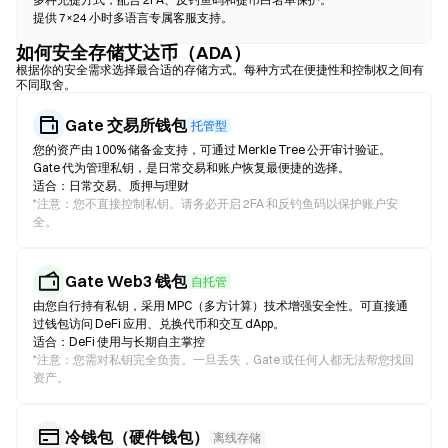
提供 7×24 小时多语言专属客服支持。
如何安全存储艾达币（ADA）
根据你的安全需求选择最合适的存储方式。每种方式在便捷性和控制权之间有
不同取舍。
Gate 交易所钱包
托管型
您的资产由 100% 储备金支持，可通过 Merkle Tree 公开审计验证。
Gate 代为管理私钥，是日常交易和账户恢复最便捷的选择。
适合：日常交易、质押与理财
*
注意：您不直接控制私钥。请务必开启 2FA 和反钓鱼码以保护账户安
全。
Gate Web3 钱包
自托管
由您自行持有私钥，采用 MPC（多方计算）技术增强安全性。可直接通
过钱包访问 DeFi 应用、兑换代币和交互 dApp。
适合：DeFi 使用与长期自主掌控
*
注意：您需对私钥完全负责。一旦丢失，Gate 或任何人都无法帮您找回
资产。
冷钱包（硬件钱包）
离线存储