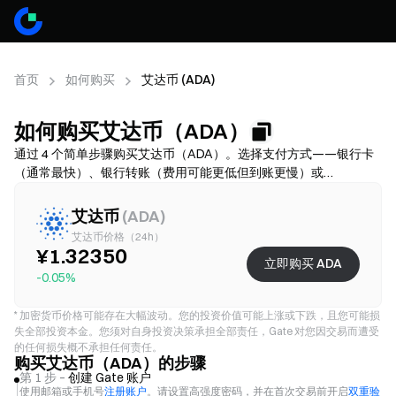
首页
如何购买
艾达币 (ADA)
如何购买艾达币（ADA）
通过 4 个简单步骤购买艾达币（ADA）。选择支付方式——银行卡
（通常最快）、银行转账（费用可能更低但到账更慢）或
P2P/C2C（选择更多但诈骗风险更高）——然后核对总费用（通道
费 + 价差），按需完成 KYC，并开启 2FA 保护账户。可用性、限
艾达币
(
ADA
)
额、费用和到账时间因地区和服务商而异。
艾达币价格（24h）
¥1.32350
立即购买 ADA
-0.05%
*
加密货币价格可能存在大幅波动。您的投资价值可能上涨或下跌，且您可能损
失全部投资本金。您须对自身投资决策承担全部责任，Gate 对您因交易而遭受
的任何损失概不承担任何责任。
购买艾达币（ADA）的步骤
第 1 步 –
创建 Gate 账户
使用邮箱或手机号
注册账户
。请设置高强度密码，并在首次交易前开启
双重验