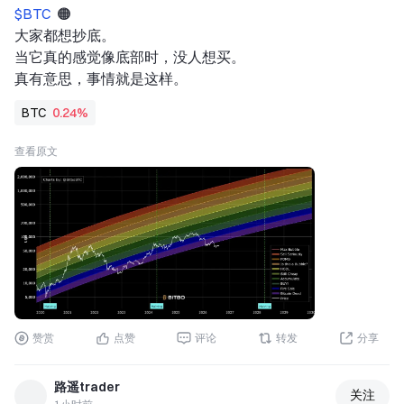
持股价。当闪迪给出下一季度103亿至108
关注我：获取更多加密市场实时分析与洞察！ $BTC $ETH 
$BTC 
 🟠 
亿美元的营收指引，当西部数据的毛利率
$SOL  
大家都想抄底。 
增长斜率开始放缓，哪怕只是稍微“保守”
#MoonshotAIPreIPOs开启 
#非农爆雷降息预期逆转 
#股票
当它真的感觉像底部时，没人想买。 
了一点点，也立刻成为了资金获利了结的
交易分享挑战 
真有意思，事情就是这样。
完美借口。
华尔街交易员的潜台词很直白：业绩兑现
BTC
0.24%
之日，就是利好出尽之时。当所有人都挤
在同一条船上时，任何一点边际放缓的信
查看原文
号，都会引发多头阵营的踩踏式撤退。
02. 马斯克的“产业真相”
就在市场哀鸿遍野之际，马斯克在SpaceX
的财报电话会上罕见发声。他直言：存储
已经成为AI产业最核心的瓶颈，供给每年
仅增长20%，但需求增速高达200%甚至更
高。作为特斯拉和SpaceX的掌门人，马斯
克身处AI产业最上游的采购端，他看到的
赞赏
点赞
评论
转发
分享
是真实的物理世界——AI服务器对
DRAM、HBM的消耗量是传统机型的数
路遥trader
倍，云厂商不计代价抢产能，高端产能早
关注