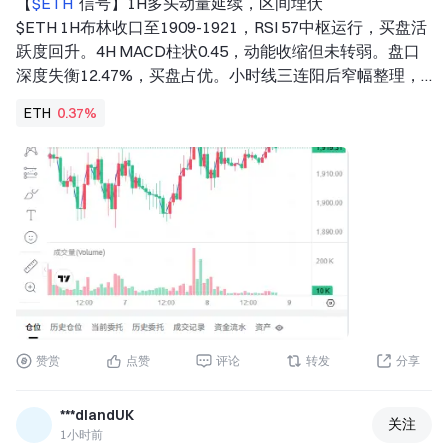
【
$ETH 
 信号】1H多头动量延续，区间埋伏 
洋，在亚太市场引发了连锁反应。一边是
$ETH 1H布林收口至1909-1921，RSI 57中枢运行，买盘活
产业端“供不应求、利润爆表”的狂欢，另
跃度回升。4H MACD柱状0.45，动能收缩但未转弱。盘口
一边却是二级市场“用脚投票、踩踏出逃”
深度失衡12.47%，买盘占优。小时线三连阳后窄幅整理，
的惨烈。
量能平稳，方向选择临近。 
这种极具戏剧性的撕裂感，究竟藏着怎样
ETH
0.37%
🎯方向：做多 
的底层逻辑？
⚡入场/挂单：1914.6919 - 1919.3100 
01. “无懈可击”的预期
🛑止损：1900.1169 
很多普通投资者看得一头雾水：既然AI需
🚀目标1：1948.0996 
求那么旺盛，大厂利润那么高，为什么股
🚀目标2：1962.4945 
价反而扛不住？这里其实藏着产业现实与
🛡️交易管理： 
资本市场之间一道巨大的鸿沟。在华尔街
- 执行策略：到达目标1后减仓50%，并将止损上移至保本
的游戏规则里，当一个行业的毛利率被推
位。若价格跌回入场位，自动离场，保护本金。 
到80%以上的绝对极值时，市场给它的就
4H EMA20/50呈多头排列，价格站上EMA20，回踩区间下
不再是“周期股”的估值，而是“完美资产”的
沿即是狙击位。资金费率0.0054%，中性无过热迹象。OI稳
定价。对于已经年内涨幅超400%的闪迪和
定，多头尚未拥挤。止损距离不足1%，盈亏比合理，短线
赞赏
点赞
评论
转发
分享
涨幅近200%的西部数据来说，过去几个季
参与价值明确。 
度的利好早已被各路资金挤爆。此时，仅
查看实时行情 👇 $ETH 
***dlandUK
仅“好”是不够的，必须“比预期更好”才能维
关注
--- 
1小时前