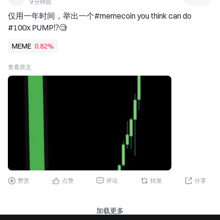
9 分钟前
所有人上了一堂生动的哲学课。产业端
仅用一年时间，举出一个#memecoin you think can do 
看，存储芯片的确供需失衡，AI带来的增
#100x PUMP⁉️🧐
量是真实存在的；但股市交易的是对未来
的预判，当估值过度领先于现实，供需决
MEME
0.82%
定中长期价格的逻辑，就必须让位于预期
反转的风险。我们不能把大佬的产业洞
查看原文
察，简单粗暴地等同于股市必然上涨。供
不应求的行业，同样会出现股价的大幅回
调。红利不会直线向上，中间必然夹杂反
复的波动与洗盘。
对于普通投资者而言，看懂这层逻辑至关
重要。不要单纯被“利润暴增”的标题迷
惑，也不要因为短期的暴跌就彻底否定AI
算力的长期趋势。在这个充满不确定性的
市场里，真正的护城河，不是盲目追高，
赞赏
点赞
评论
转发
分享
也不是恐慌割肉，而是在极度繁荣中保持
清醒，在周期轮回中洞察常识。毕竟，在
资本市场里，能活下来的，永远是对预期
加载更多