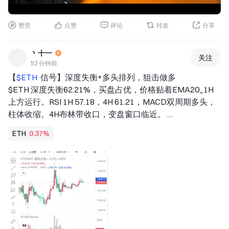
赞赏
点赞
评论
转发
分享
丶十一
关注
53 分钟前
【
$ETH 
 信号】深度失衡+多头排列，狙击做多 
$ETH 深度失衡62.21%，买盘占优，价格贴着EMA20_1H
上方运行。RSI 1H 57.18，4H 61.21，MACD双周期多头，
柱体收缩。4H布林带收口，变盘窗口临近。 
🎯方向：做多 
ETH
0.37%
⚡入场/挂单：1914.9119 - 1919.5300 
🛑止损：1900.3347 
🚀目标1：1948.3230 
🚀目标2：1962.7194 
🛡️交易管理： 
- 执行策略：到达目标1后减仓50%，并将止损上移至保本
位。若价格跌回入场位，自动离场，保护本金。 
OI稳定，费率0.0057%偏低，多头未过热。价格在4H 