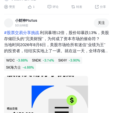
赞赏
1
评论
转发
分享
小财神Plutus
关注
50 分钟前
#股票交易分享挑战 
利润暴增12倍，股价却暴跌13%，美股
存储巨头的“完美财报”，为何成了资本市场的催命符？  
当地时间2026年8月6日，美股市场给所有迷信“业绩为王”
的投资者，结结实实地上了一课。就在这一天，全球存储巨
头们刚刚交出了堪称“史诗级”的财报：西部数据净利润同比
WDC
-3.88%
SNDK
-3.74%
SKHY
-3.90%
暴增12倍，闪迪营收同比飙升372%，毛利率更是冲上了
SK海力士
-4.88%
80%以上的历史极值。如果只看这些数字，这分明是一台台
全速运转的印钞机。然而，资本市场的反应却极其冷酷。西
部数据股价暴跌超13%，闪迪大跌近7%，SK海力士等一众
巨头集体跳水。恐慌情绪甚至跨越太平洋，在亚太市场引发
了连锁反应。一边是产业端“供不应求、利润爆表”的狂欢，
另一边却是二级市场“用脚投票、踩踏出逃”的惨烈。  
这种极具戏剧性的撕裂感，究竟藏着怎样的底层逻辑？  
01. “无懈可击”的预期  