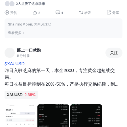
问题是最初的兴奋消退后会发生什么。投资者将关注 LYTE 
2人点赞了这条动态
能否在随后交易时段维持有意义的交易量、持续吸引资金流
赞赏
2
4
转发
分享
入，并形成稳定的流动性，而不是仅仅依赖上市首日的活
动。 
ShainingMoon
:
奔向月球 🌕
因此，应将 $72M 这一数字视为一个重要起点，而不是未来
查看更多
表现的保证。仅凭交易量无法决定一只 ETF 能否长期成
功。投资者还应考虑该基金的底层资产、投资策略、费用
率、管理资产规模、买卖价差、跟踪表现、每日资金流向，
舔上一口就跑
关注
以及影响其底层敞口的更广泛市场状况。 
8 分钟前
此次推出也凸显了 ETF 作为投资工具的持续重要性。交易
$XAUUSD 
所交易基金可以让投资者通过一种能够在整个市场交易时段
昨日入驻芝麻的第一天，本金200U，专注黄金超短线交
内进行交易的产品，便捷地接触特定行业、主题、策略或资
易。 
产类别。随着对专业化投资产品的需求增长，新 ETF 的推
每日收益目标控制在20%-50%，严格执行交易纪律，到点
出正日益成为机构和散户参与者都值得关注的事件。 
准时离场落袋，绝不贪多恋战。老话讲人心不足蛇吞象，贪
XAUUSD
2.39%
接下来的交易时段对 L
心不足吃月亮，市场的钱赚不完，但亏得完，只赚取自己认
知范围内的收益，守住本心。周末暂停操作休整调整状态，
等开盘再战😁 
HOLD  HOLD  HOLD！！！ 
昨日战绩 