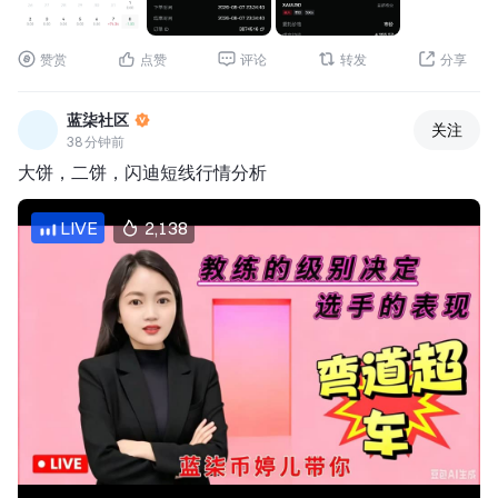
赞赏
点赞
评论
转发
分享
蓝柒社区
关注
38 分钟前
大饼，二饼，闪迪短线行情分析
LIVE
2,138