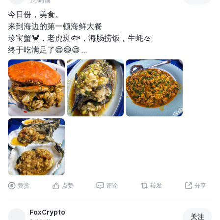
1小时前
已被长协订单锁定。从产业现实来看，他
今日份，美食。 
的判断毫无问题。但资本市场考量的，远
来到海边的第一顿海鲜大餐 
不止当下的火热。
珍宝蟹🦀，老虎斑🐟，海肠捞饭，生蚝🦪 
华尔街的精英们正在担忧两重隐忧：
终于吃满足了😄😄😄 
第一，消费端的“冰火两重天”。AI服务器
花费：101u 
需求火爆，但手机、PC等消费电子终端复
#不可辜负的美食 
苏乏力。当大量产能倾斜给高利润的服务
器级芯片，一旦AI资本开支的扩张节奏放
缓，仅靠消费市场，很难承接现在的庞大
产能。
第二，摩尔定律的“成本逆向飙升”。随着
DRAM向HBM4等高端演进，复杂的3D封
装和严苛的良率要求，让高阶存储的成本
曲线彻底掉头向上。未来的涨价，不再纯
粹是供需错配，而是由物理成本结构永久
性抬高所支撑。这种“被动涨价”，能维持
赞赏
点赞
评论
转发
分享
多久的暴利？
03. 周期股的宿命
FoxCrypto
这场发生在2026年盛夏的存储大崩盘，给
关注