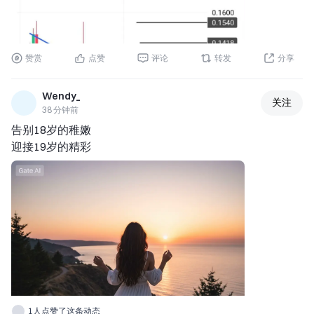
赞赏
点赞
评论
转发
分享
Wendy_
关注
38 分钟前
告别18岁的稚嫩 
迎接19岁的精彩
1人点赞了这条动态