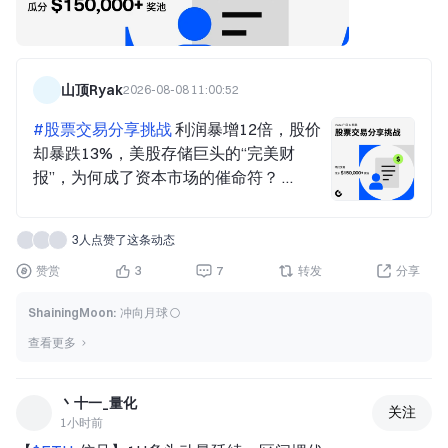
很多普通投资者看得一头雾水：既然AI需求那么旺盛，大厂
利润那么高，为什么股价反而扛不住？这里其实藏着产业现
实与资本市场之间一道巨大的鸿沟。在华尔街的游戏规则
里，当一个行业的毛利率被推到80%以上的绝对极值时，市
山顶Ryak
2026-08-08 11:00:52
场给它的就不再是“周期股”的估值，而是“完美资产”的定
#股票交易分享挑战
利润暴增12倍，股价
价。对于已经年内涨幅超400%的闪迪和涨幅近200%的西
却暴跌13%，美股存储巨头的“完美财
部数据来说，过去几个季度的利好早已被各路资金挤爆。此
报”，为何成了资本市场的催命符？
时，仅仅“好”是不够的，必须“比预期更好”才能维持股价。
当地时间2026年8月6日，美股市场给所有
当闪迪给出下一季度103亿至108亿美
迷信“业绩为王”的投资者，结结实实地上
3人点赞了这条动态
了一课。就在这一天，全球存储巨头们刚
刚交出了堪称“史诗级”的财报：西部数据
赞赏
3
7
转发
分享
净利润同比暴增12倍，闪迪营收同比飙升
ShainingMoon
:
冲向月球 🌕
372%，毛利率更是冲上了80%以上的历史
查看更多
极值。如果只看这些数字，这分明是一台
台全速运转的印钞机。然而，资本市场的
反应却极其冷酷。西部数据股价暴跌超
丶十一_量化
关注
13%，闪迪大跌近7%，SK海力士等一众
1小时前
巨头集体跳水。恐慌情绪甚至跨越太平