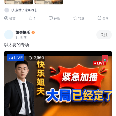
🌍 1918年——第一次世界大战：亚眠战役开始，揭开了百
1人点赞了这条动态
日攻势的序幕，并最终促成德国战败。 
✈️ 1929年——德国齐柏林伯爵号飞艇开始其具有历史意义
赞赏
1
评论
转发
分享
的环球飞行。 
⚖️ 1945年——法国、英国、苏联和美国签署《伦敦宪
姐夫快乐
关注
章》，为纽伦堡审判确立法律基础。 
3小时前
🤝 1967年——印度尼西亚、马来西亚、菲律宾、新加坡和
以太坊的专场
泰国共同创立东南亚国家联盟，该组织汇聚东南亚国家。 
--- 
LIVE
2,960
⭐🎂 出生 
🇲🇽 1879年——埃米利亚诺·萨帕塔，墨西哥革命领袖。 
🇧🇷 1875年——阿图尔·贝尔纳德斯，巴西律师和政治家，
巴西第12任总统。 
🧠 1902年——保罗·狄拉克，英国物理学家和数学家，量子
力学奠基人之一。 
🏆 1931年——罗杰·彭罗斯，英国物理学家和数学家，诺
贝尔物理学奖得主。 
🎬 1937年——达斯汀·霍夫