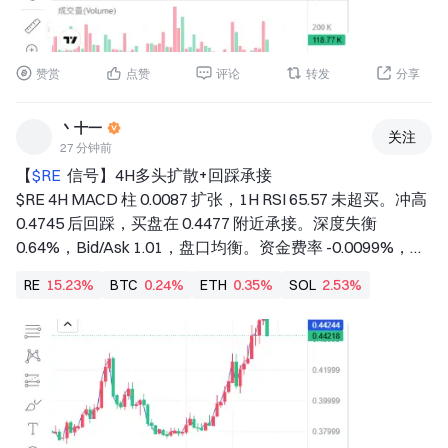
位。若价格跌回入场位，自动离场，保护本金。 
深度逻辑：OI保持稳定，多头增仓有序。盘口买盘占比
0.48，卖压稍强但价格硬挺，接盘力量不容小觑。盈亏比
1.5，止损距离紧凑，值得一搏。4H趋势多头结构完好，回
赞赏
点赞
评论
转发
分享
踩即是入场良机。 
查看实时行情 👇 $SOL 
丶十一
关注
--- 
27 分钟前
关注我：获取更多加密市场实时分析与洞察！ $BTC $ETH 
【
$RE 
 信号】4H多头扩散+回踩承接 
$SOL  
$RE 4H MACD 柱 0.0087 扩张，1H RSI 65.57 未超买。冲高 
#MoonshotAIPreIPOs开启 
#非农爆雷降息预期逆转 
#股票
0.4745 后回踩，买盘在 0.4477 附近承接。深度失衡 
交易分享挑战 
0.64%，Bid/Ask 1.01，盘口均衡。资金费率 -0.0099%，OI 
稳定，短线多头占优。 
RE
15.23%
BTC
0.24%
ETH
0.35%
SOL
2.53%
🎯方向：做多 
⚡入场/挂单：0.447753 - 0.449100 
🛑止损：0.444609 
🚀目标1：0.455837 
🚀目标2：0.459205 
🛡️交易管理： 
- 到达目标1减仓50%，止损上移至保本位。若价格跌回入