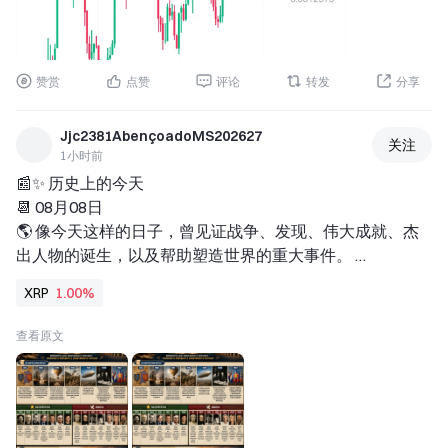
赞赏
点赞
评论
转发
分享
Jjc2381AbençoadoMS202627
关注
1小时前
📰✨ 历史上的今天 
📆 08月08日 
🌎 像今天这样的日子，曾见证战争、发现、伟大成就、杰
出人物的诞生，以及帮助塑造世界的重大事件。 
📜⚔️ 事件 
XRP
1.00%
🏰 870年——梅尔森条约：日耳曼人路易与秃头查理将洛塔
林吉亚王国划分给东法兰克王国和西法兰克王国。 
查看原文
⚔️ 1588年——英西战争：格拉沃利讷海战结束，西班牙无
敌舰队入侵英格兰的企图也随之终结。 
🎈 1709年——巴托洛梅乌·德·古斯芒在葡萄牙国王若昂五
世面前展示热空气的升力，这是轻于空气飞行器公开展示的
最早实例之一。 