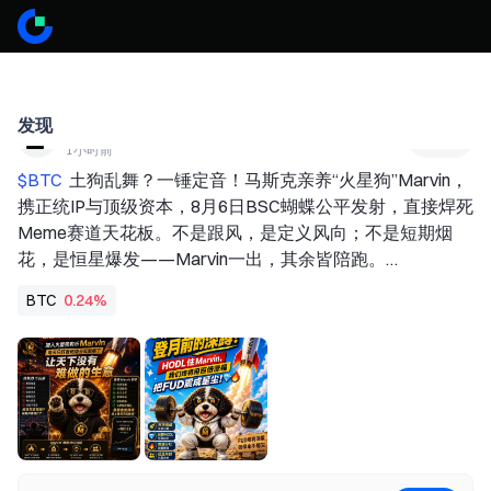
发现
悍武帝
关注
1小时前
$BTC 
 土狗乱舞？一锤定音！马斯克亲养“火星狗”Marvin，
携正统IP与顶级资本，8月6日BSC蝴蝶公平发射，直接焊死
Meme赛道天花板。不是跟风，是定义风向；不是短期烟
花，是恒星爆发——Marvin一出，其余皆陪跑。
#MoonshotAIPreIPOs开启 
#周末行情分析 
BTC
0.24%