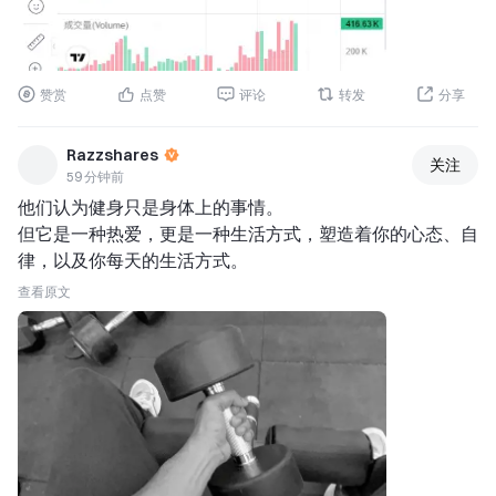
场位，自动离场。 
资金费率负值叠加 OI 稳定，空头压力未释放。1H 高点回落
并未击穿 EMA20 0.4225，4H 趋势仍然向上。当前盈亏比 
1.5，适合快进快出。现价 0.4491 贴近入场区，直接挂单即
赞赏
点赞
评论
转发
分享
可。 
查看实时行情 👇 $RE 
Razzshares
关注
--- 
59 分钟前
关注我：获取更多加密市场实时分析与洞察！ 
$BTC 
$ETH 
他们认为健身只是身体上的事情。 
$SOL 
但它是一种热爱，更是一种生活方式，塑造着你的心态、自
#MoonshotAIPreIPOs开启 
#非农爆雷降息预期逆转 
#股票
律，以及你每天的生活方式。
交易分享挑战 
查看原文