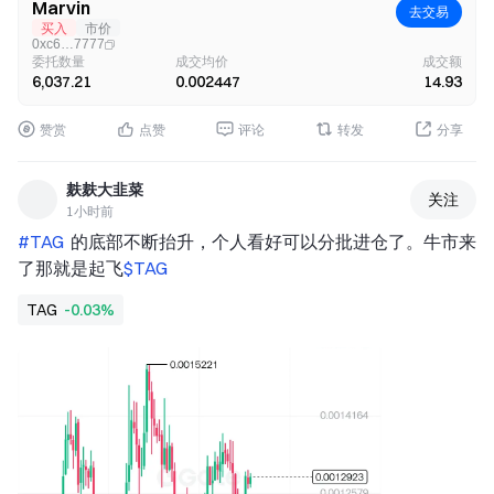
Marvin
去交易
买入
市价
0xc6…7777
委托数量
成交均价
成交额
6,037.21
0.002447
14.93
赞赏
点赞
评论
转发
分享
麸麸大韭菜
关注
1小时前
#TAG 
 的底部不断抬升，个人看好可以分批进仓了。牛市来
了那就是起飞
$TAG 
TAG
-0.03%