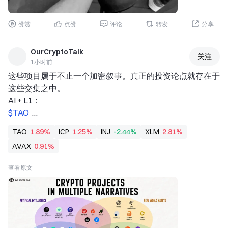
赞赏
点赞
评论
转发
分享
OurCryptoTalk
关注
1小时前
这些项目属于不止一个加密叙事。真正的投资论点就存在于
这些交集之中。 
AI + L1： 
$TAO 
$NEAR 
TAO
1.89%
ICP
1.25%
INJ
-2.44%
XLM
2.81%
$ICP 
AVAX
0.91%
$INJ 
L1 + RWA： 
查看原文
$XLM 
$AVAX 
$OM 
$ALGO 
$XDC 