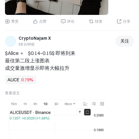
赞赏
点赞
评论
转发
分享
CryptoNajam X
关注
58 分钟前
$Alice  =     $0.14–0.15$ 即将到来 
最佳第二段上涨图表 
成交量激增显示即将大幅拉升
ALICE
0.79%
查看原文