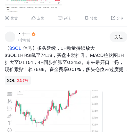
EMA50上方，资金托底明显。盈亏比1.5，值得博弈。当前
结构未破坏。 
查看实时行情 👇 $ETH 
赞赏
点赞
评论
转发
分享
--- 
关注我：获取更多加密市场实时分析与洞察！ $BTC $ETH 
丶十一
关注
$SOL  
1小时前
#MoonshotAIPreIPOs开启 
#非农爆雷降息预期逆转 
#股票
【
$SOL 
 信号】多头延续，1H动量持续放大 
交易分享挑战 
$SOL 1H RSI飙至74.18，买盘主动推升。MACD柱状图1H
扩大至0.1154，4H同步扩张至0.2452。布林带开口上扬，
现价紧贴上轨75.66。资金费率0.01%，多头仓位未过度拥
挤。 
SOL
2.57%
🎯方向：做多 
⚡入场/挂单：75.2336 - 75.4600 
🛑止损：74.7054 
🚀目标1：76.5919 
🚀目标2：77.1578 
🛡️交易管理： 
- 执行策略：到达目标1后减仓50%，并将止损上移至保本