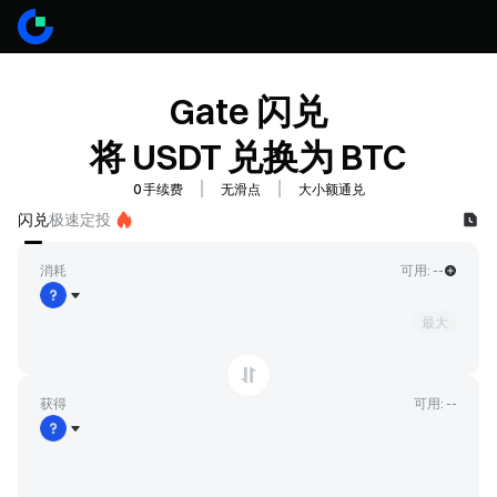
Gate 闪兑
将 USDT 兑换为 BTC
0 手续费
无滑点
大小额通兑
闪兑
极速定投
消耗
可用: --
最大
获得
可用: --