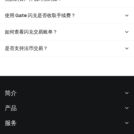
使用 Gate 闪兑是否收取手续费？
如何查看闪兑交易账单？
是否支持法币交易？
简介
关于我们
产品
职业机会
C2C
服务
新闻中心
闪兑与大宗交易
VIP 权益
F1 红牛车队官方赞助商