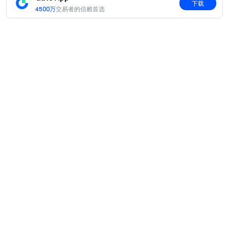
下载
4500万
交易者的信赖首选
简介
关于我们
产品
职业机会
C2C
服务
新闻中心
闪兑与大宗交易
VIP 权益
F1 红牛车队官方赞助商