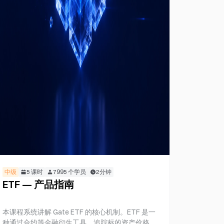
中级
5
课时
7995
个学员
2分钟
ETF — 产品指南
本课程系统讲解 Gate ETF 的核心机制。ETF 是一
种通过合约等金融衍生工具，追踪标的资产价格表