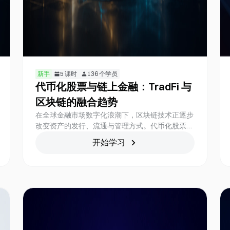
新手
5
课时
136
个学员
代币化股票与链上金融：TradFi 与
区块链的融合趋势
在全球金融市场数字化浪潮下，区块链技术正逐步
改变资产的发行、流通与管理方式。代币化股票
（Tokenized Stocks）作为现实世界资产
开始学习
（RWA）的重要应用之一，正成为连接传统金融
与链上金融的重要桥梁。随着机构资金持续进入市
场、监管框架逐步完善，以及链上基础设施快速发
展，代币化股票正从概念探索逐步迈向实际应用。
本课程将带领学员深入了解代币化股票的发展背
景、运作机制，以及其在未来金融市场中的潜在角
色与影响。