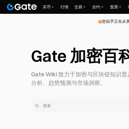
买币
行情
交易
合约
股票
您似乎正在从
Gate 加密百
Gate Wiki 致力于加密与区块链知
分析、趋势预测与市场洞察。