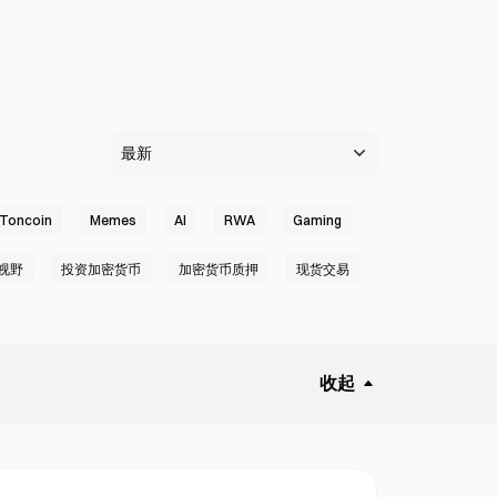
Toncoin
Memes
AI
RWA
Gaming
视野
投资加密货币
加密货币质押
现货交易
流动性质押
零知识证明
空投
易
加密贷款
加密存款
加密提现
收起
热门加密货币
盘前交易
价格预测
讯
TradFi
期权