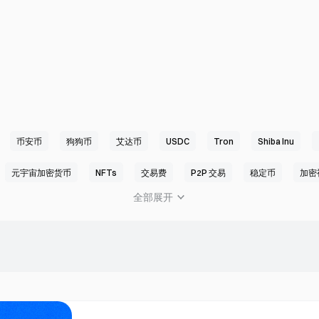
币安币
狗狗币
艾达币
USDC
Tron
Shiba Inu
元宇宙加密货币
NFTs
交易费
P2P 交易
稳定币
加密
全部展开
加密交易机器人
BRC-20
DAO
Macro Trends
SocialFi
如何购买加密货币
Web3 钱包
加密货币术语
ETF
合约交
K线
Telegram Mini App
P2E
Cosmos
PoW
CTA
新闻
Perp DEX
GUSD
Launchpool
Launchpad
最新快