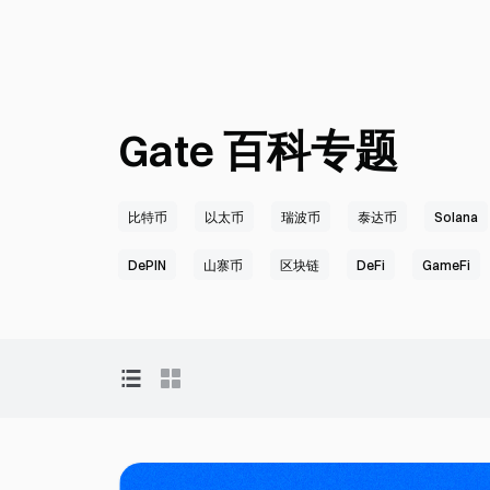
Gate 百科专题
比特币
以太币
瑞波币
泰达币
Solana
DePIN
山寨币
区块链
DeFi
GameFi
Web 3.0
加密交易
新加密货币
加密教程
加密生态系统
Layer 2
Payments
加密挖矿
比特币减半
加密货币行情
网格机器人
铭文
xstocks
Pi币
每周报告
深度研究
投资