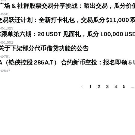
e 广场 & 社群股票交易分享挑战：晒出交易，瓜分价值 $
前
581
 交易跃迁计划：全新打卡礼包，交易瓜分 $11,000 
前
1,325
跟单第六期：20 USDT 见面礼，瓜分 100,000 US
前
1,552
e 关于下架部分代币借贷功能的公告
前
751
XIA（铠侠控股 285A.T） 合约新币空投：报名即领 5 
前
547
1
2
3
4
5