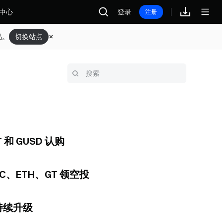
中心
登录
注册
品。
切换站点
DT 和 GUSD 认购
BTC、ETH、GT 领空投
持续升级