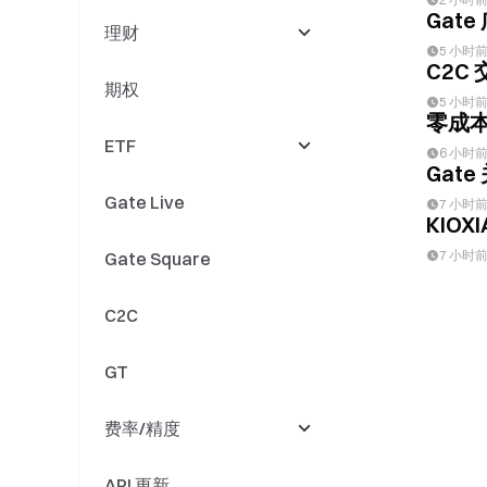
Gat
理财
Perps 上新
闪兑
交易/做市
5 小时
C2C
期权
Perps 活动
借贷中心
理财
5 小时
零成本
ETF
Gate Fun
余币宝
6 小时
Gat
Gate Live
Meme Go
链上赚币
上新
7 小时
KIO
7 小时
Gate Square
Gate Layer
抵押借币
下架
C2C
持币生息
资产合并
GT
杠杆无忧
活动
费率/精度
双币投资
其他
API 更新
定投理财
费率