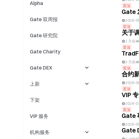
Alpha
GT 活动
股票
Gate AI
置顶
Gat
Gate 双周报
现货/合约
股票拆 / 合股
Gate AI Bot
2026-0
置顶
关于调
Gate 研究院
事件合约
股票股息派发
GateClaw（蓝龙虾）
1 天前
置顶
Gate Charity
股票产品更新
Gate for AI Agent
Tra
2 天前
Gate DEX
股票活动
GateRouter
置顶
合约新人
2026-0
上新
DEX 活动
置顶
VIP
下架
Swap
上新
2026-0
置顶
Gat
VIP 服务
现货上新
现货上新
2026-0
Gat
机构服务
现货活动
合约上新
2 小时