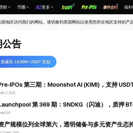
理财
币圈
更多
福利
美国地区访问我们的网站。请切换到美国网站以使用您所在地区支持的产
期公告
册赢取 10,000+ USDT 奖励
 Pre-IPOs 第三期：Moonshot AI (KIMI)，支持 US
前
17,956
 Launchpool 第 369 期：SNDKG（闪迪），质押 
前
636
e 资产规模位列全球第六，透明储备与多元资产生态
8-03
1,992