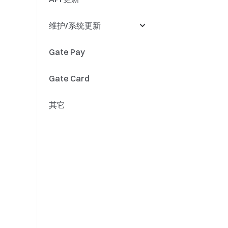
维护/系统更新
量化基金
精度
Gate Pay
法币理财
充值提现
Gate Card
代币更名
其它
引擎升级
系统更新