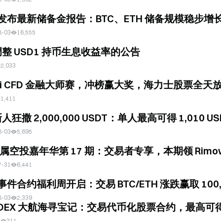
e 发布最新储备金报告：BTC、ETH 储备规模稳步增长，
8-03
16,555
整 USD1 持币生息收益率的公告
2,033
dFi CFD 金融大师赛，冲榜赢大奖，海力士股票全天
1,411
狂撒 2,000,000 USDT：单人最高可得 1,010 US
8-03
5,695
 专属空投嘉年华第 17 期：交易者专享，本期领 Rim
7-31
6,441
e 事件合约福利周开启：交易 BTC/ETH 涨跌赢取 100,
8-03
2,339
e DEX 大航海寻宝记：交易代币化股票合约，最高可得 6
前
311