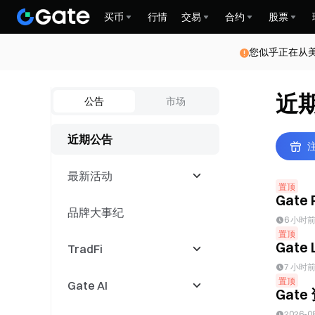
买币
行情
交易
合约
股票
您似乎正在从
近
公告
市场
近期公告
注
最新活动
置顶
Gate
品牌大事纪
最新活动
6 小时
置顶
Gate
TradFi
交易大赛
7 小时
置顶
Gate AI
跟单活动
CFD
Gat
2026-0