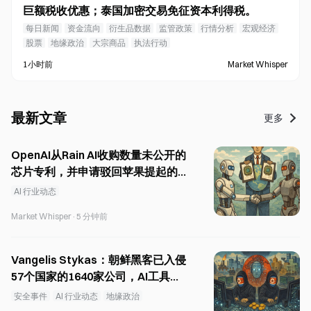
巨额税收优惠；泰国加密交易免征资本利得税。
每日新闻
资金流向
衍生品数据
监管政策
行情分析
宏观经济
股票
地缘政治
大宗商品
执法行动
1小时前
Market Whisper
最新文章
更多
OpenAI从Rain AI收购数量未公开的
芯片专利，并申请驳回苹果提起的商
业秘密诉讼。
AI 行业动态
Market Whisper
·
5 分钟前
Vangelis Stykas：朝鲜黑客已入侵
57个国家的1640家公司，AI工具正
在大规模渗透
安全事件
AI 行业动态
地缘政治