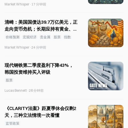
Market Whisper
·
17 分钟前
清崎：美国国债达39.7万亿美元，正
走向货币危机；长期应持有黄金、白
银、BTC和以太坊
价格预测
宏观经济
贵金属
股票
指数
Market Whisper
·
24 分钟前
现代钢铁第二季度盈利下降43%，
韩国投资维持买入评级
股票
Lucas Bennett
·
26 分钟前
《CLARITY法案》距夏季休会仅剩2
天，三种立法情境一次看懂
监管政策