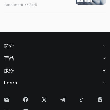
Lucas Bennett
·
46 分钟前
简介
关于我们
产品
职业机会
C2C
服务
新闻中心
闪兑与大宗交易
VIP 权益
F1 红牛车队官方赞助商
Learn
现货交易
机构服务
用户协议
学院
杠杆交易
建议反馈
风险警示
Gate 快讯
理财中心
公告列表
隐私政策
Gate 博客
ETF