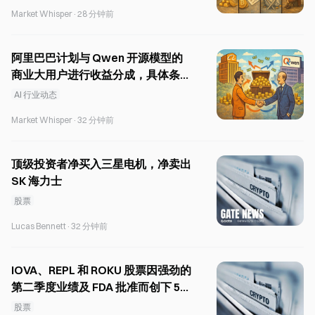
Market Whisper
·
28 分钟前
阿里巴巴计划与 Qwen 开源模型的
商业大用户进行收益分成，具体条款
将于下周公布。
AI 行业动态
Market Whisper
·
32 分钟前
顶级投资者净买入三星电机，净卖出
SK 海力士
股票
Lucas Bennett
·
32 分钟前
IOVA、REPL 和 ROKU 股票因强劲的
第二季度业绩及 FDA 批准而创下 52
周新高
股票