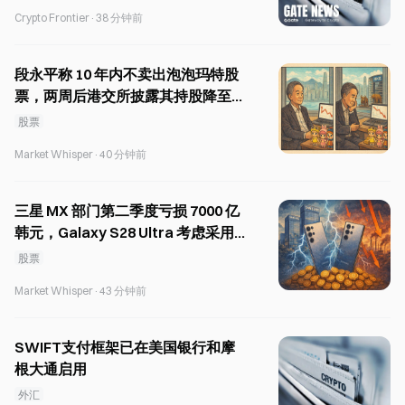
Crypto Frontier
·
38 分钟前
段永平称 10 年内不卖出泡泡玛特股
票，两周后港交所披露其持股降至
5.55%
股票
Market Whisper
·
40 分钟前
三星 MX 部门第二季度亏损 7000 亿
韩元，Galaxy S28 Ultra 考虑采用
DDI 双供应商采购。
股票
Market Whisper
·
43 分钟前
SWIFT支付框架已在美国银行和摩
根大通启用
外汇