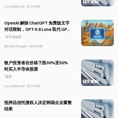
Lucas Bennett
·
32 分钟前
OpenAI 解除 ChatGPT 免费版文字
对话限制，GPT-5.6 Luna 取代 GPT-
5.5
AI 行业动态
Market Whisper
·
36 分钟前
散户投资者在价格下跌30%至50%
时买入半导体股票
股票
Lucas Bennett
·
38 分钟前
抵押品信托债权人决定韩国企业重整
结果