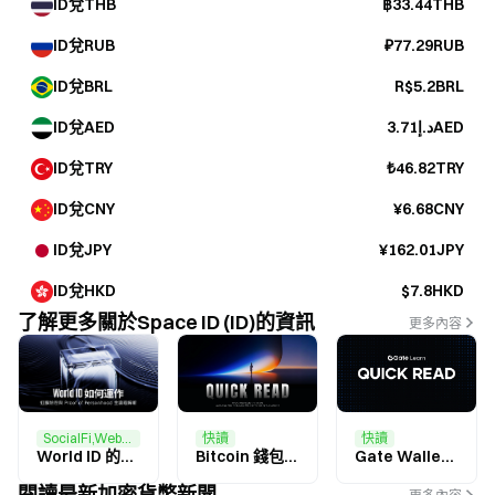
ID兌THB
฿33.44THB
ID兌RUB
₽77.29RUB
ID兌BRL
R$5.2BRL
ID兌AED
د.إ3.71AED
ID兌TRY
₺46.82TRY
ID兌CNY
¥6.68CNY
ID兌JPY
¥162.01JPY
ID兌HKD
$7.8HKD
了解更多關於Space ID (ID)的資訊
更多內容
SocialFi,Web3 入門
快讀
快讀
World ID 的運作方式是什麼？虹膜驗證與 Proof of Personhood 全流程解析
Bitcoin 錢包 ID 實用指南：從基礎認識到鏈上焦點與價格意涵
Gate Wallet BountyDrop：參加 SPACE ID 空投活動，分享 $2,500 代幣及 $7,500 禮品卡
閱讀最新加密貨幣新聞