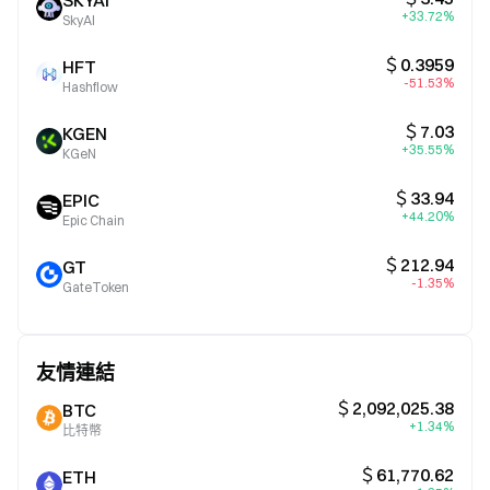
SKYAI
+33.72%
SkyAI
＄0.3959
HFT
-51.53%
Hashflow
＄7.03
KGEN
+35.55%
KGeN
＄33.94
EPIC
+44.20%
Epic Chain
＄212.94
GT
-1.35%
GateToken
友情連結
＄2,092,025.38
BTC
+1.34%
比特幣
＄61,770.62
ETH