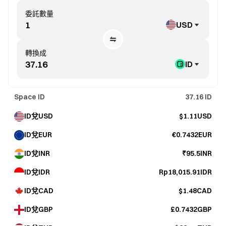
委託數量
USD
轉換成
ID
Space ID
37.16
ID
ID兌USD
$1.11USD
ID兌EUR
€0.7432EUR
ID兌INR
₹95.5INR
ID兌IDR
Rp18,015.91IDR
ID兌CAD
$1.48CAD
ID兌GBP
£0.7432GBP