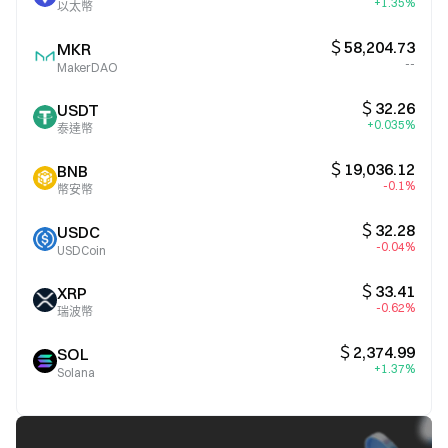
+1.35%
以太幣
＄58,204.73
MKR
--
MakerDAO
＄32.26
USDT
+0.035%
泰達幣
＄19,036.12
BNB
-0.1%
幣安幣
＄32.28
USDC
-0.04%
USDCoin
＄33.41
XRP
-0.62%
瑞波幣
＄2,374.99
SOL
+1.37%
Solana