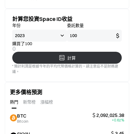
標準
意
計算您投資Space ID收益
年份
委託數量
$
購買了100
0
計算
* 預計利潤是根據今年的平均代幣價格計算的。請注意這不是財務建
議。
更多價格預測
熱門
新幣榜
漲幅榜
＄2,092,025.38
BTC
+0.62%
Bitcoin
＄3.45