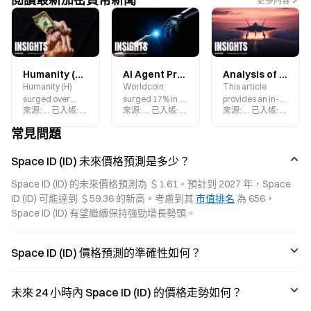
更多內容
Humanity (H) Surges Over 180% in a Week—Is the “On-Chain ID” Narrative Making a Comeback in the Age of AI?
AI Agent Proliferation Sparks Identity Sector Revaluation: World ID Drives WLD Value Repricing
Analysis of Worldcoin (WLD) Structural Decline: The Real-World Clash Between Iris-Based Identity Narratives and a High-Inflation Token Model
Humanity (H)
Worldcoin
This article
surged over
surged 17% in a
provides an in-
來源
:
Gate.blog
已入帳
:
2026-06-02
來源
:
Gate.blog
已入帳
:
2026-05-29
來源
:
Gate.blog
已入帳
:
2026-0
180% in a single
single day, with
depth analysis of
week, making it
trading volume
the structural
常見問題
one of the most
exceeding $1.3
contradictions
talked-about
billion.
between
Space ID (ID) 未來價格預測是多少？
identity projects
Worldcoin’s iris
in the crypto
recognition
Space ID (ID) 的未來價格預測為 ＄1.61。預計到 2027 年，Space 
market recently.
concept and its
ID (ID) 可能達到 ＄59.36 的新高。考慮到其 
市值排名
 為 656，
As discussions
tokenomics. It
around AI
also examines
Space ID (ID) 有望繼續保持強勁增長勢頭。
agents, on-chain
how privacy
identity
concerns
verification, and
surrounding
Space ID (ID) 價格預測的準確性如何？
Proof of
World ID and
Humanity gain
token supply
momentum, the
inflation exert
未來 24 小時內 Space ID (ID) 的價格走勢如何？
market is once
long-term