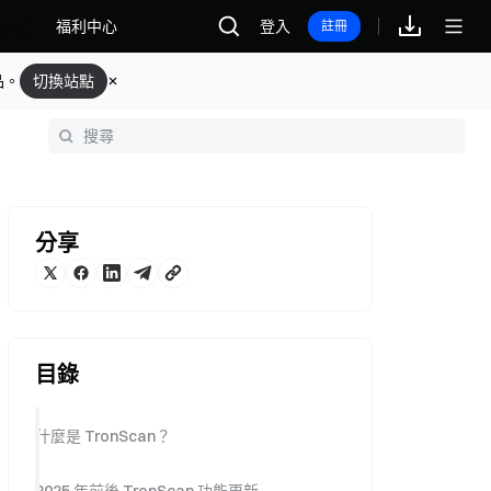
福利中心
登入
註冊
品。
切換站點
分享
目錄
什麼是 TronScan？