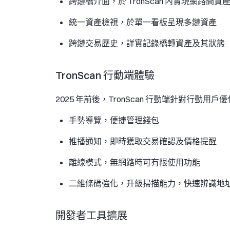
跨鏈橋介面
，於 TronScan 內實現網路間
統一資產檢視
，於單一看板呈現多鏈資產
跨鏈交易歷史
，詳實記錄橋轉資產及其狀態
TronScan 行動端體驗
2025 年前後，TronScan 行動端針對行動用
手勢導覽
，便捷管理錢包
推播通知
，即時獲取交易確認及價格提醒
離線模式
，無網路時可有限使用功能
二維條碼強化
，升級掃描能力，快速辨識地
開發者工具擴展