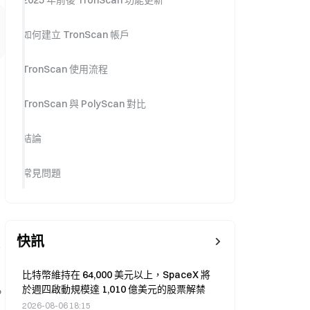
2025 年前後 TronScan 功能更新
如何建立 TronScan 帳戶
TronScan 使用流程
TronScan 與 PolyScan 對比
結論
常見問題
快訊
、
比特幣維持在 64,000 美元以上，SpaceX 將
於週四啟動規模達 1,010 億美元的股票解禁
。
2026-08-06 18:15