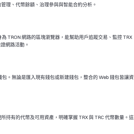
、錢包管理、代幣餘額、治理參與與智能合約分析。
史。身為 TRON 網路的區塊瀏覽器，能幫助用戶追蹤交易、監控 TRX
驗證網路活動。
ron 錢包。無論是匯入現有錢包或新建錢包，整合的 Web 錢包皆讓資
視所持有的代幣及可用資產，明確掌握 TRX 與 TRC 代幣數量。這