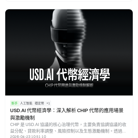
CHIP 治理代幣來管理利率與風險參數，進而構建一套以 AI 算
力融資為核心的鏈上收益體系。這種模式能夠讓現實世界 AI
基礎設施的收益轉化為 DeFi 生態中的可持續收益來源。
新手
人工智能
穩定幣
+
1
USD.AI 代幣經濟學：深入解析 CHIP 代幣的應用場景
與激勵機制
CHIP 是 USD.AI 協議的核心治理代幣，主要負責協調協議的收
益分配、貸款利率調整、風險控制以及生態激勵機制。透過
2026-04-23 10:51:10
CHIP，USD.AI 將 AI 基礎設施的融資效益與協議治理深度結