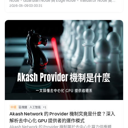
Node、Guardian Node 與 Edge Node。Validator Node 負責
2026-05-09 03:00:31
區塊產生及主鏈驗證，Guardian Node 著重於共識監督與網路
安全，Edge Node 則執行視頻傳輸、AI 推理及 GPU 計算等邊
緣運算任務。藉由多層節點協作，Theta 致力於同時實現區塊
鏈安全性、去中心化治理與 AI 邊緣計算能力。
中級
區塊鏈
人工智能
+
1
Akash Network 的 Provider 機制究竟是什麼？深入
解析去中心化 GPU 提供者的運作模式
Akash Network 的 Provider 機制屬於去中心化算力供應體