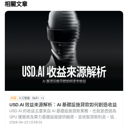
相關文章
中級
人工智能
DeFi
+
1
USD.AI 效益來源解析：AI 基礎設施貸款如何創造收益
USD.AI 的收益主要來自 AI 基礎設施貸款業務，也就是透過為
GPU 運營商及算力基礎設施提供融資，並收取貸款利息。協議
2026-04-23 10:56:01
會將這些收益分配給收益型資產 sUSDai 的持有者，並透過