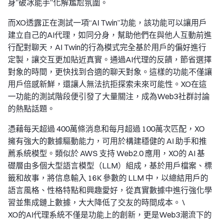
身”破冰能手”化解尷尬氛圍。
而XO透露正在測試一項“AI Twin”功能，該功能可以讓用戶
建立自己的AI代理，如同分身，幫助他們在與他人互動前進
行配對聊天，AI Twin的行為模式完全基於用戶的偏好進行
定製，讓交互更加貼近真實。通過AI代理的反饋，節省選擇
對象的時間，更快找到合適的聊天對象。這樣的功能不僅讓
用戶倍感新鮮，還讓人無法抗拒探索未來可能性。XO在這
一功能的測試階段便引發了大量關注，成為Web3社群討論
的熱點話題。
憑藉每天超過 400萬條消息和每月超過 100萬次匹配，XO
擁有強大的數據驅動能力，可用於構建穩健的 AI 助手和推
薦系統模型。類似於 AWS 支持 Web2.0 應用，XO的 AI 基
礎層由多個大型語言模型（LLM）組成，基於用戶檔案、標
籤和故事，將信息輸入 16K 參數的 LLM 中，以總結用戶的
語言風格、性格特點和興趣愛好，從真實數據中進行強化學
習並集成鏈上數據，大大降低了交友的時間成本。 \
XO的AI代理系統不僅是功能上的創新，更是Web3潮流下的