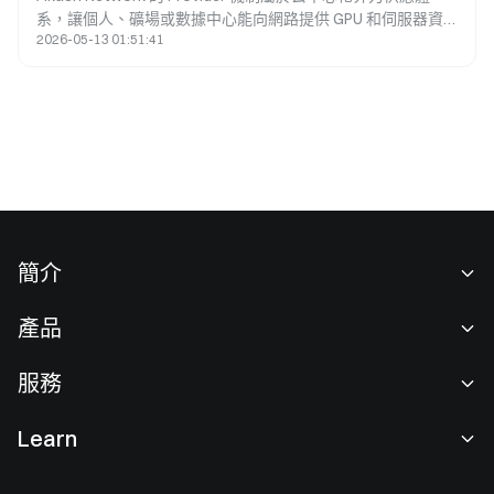
系，讓個人、礦場或數據中心能向網路提供 GPU 和伺服器資
2026-05-13 01:51:41
源，並透過租賃計算資源取得收益。開發者提交 GPU 需求
後，Provider 會參與競價，系統接著生成鏈上租約並部署工作
負載。
簡介
關於我們
產品
職業機會
C2C
服務
新聞中心
閃兑與大宗交易
VIP 權益
F1 紅牛車隊官方贊助商
Learn
現貨交易
機構服務
用戶協議
學院
槓桿交易