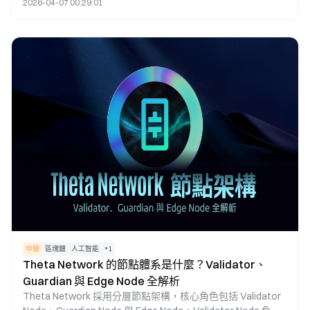
2026-04-07 00:29:01
理由AR託管鏈上，並由 AO 鏈上運行。
中級
區塊鏈
人工智能
+
1
Theta Network 的節點體系是什麼？Validator、
Guardian 與 Edge Node 全解析
Theta Network 採用分層節點架構，核心角色包括 Validator