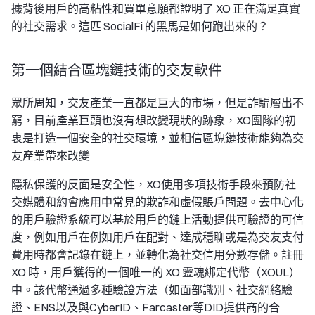
據背後用戶的高粘性和買單意願都證明了 XO 正在滿足真實
的社交需求。這匹 SocialFi 的黑馬是如何跑出來的？
第一個結合區塊鏈技術的交友軟件
眾所周知，交友產業一直都是巨大的市場，但是詐騙層出不
窮，目前產業巨頭也沒有想改變現狀的跡象，XO團隊的初
衷是打造一個安全的社交環境，並相信區塊鏈技術能夠為交
友產業帶來改變
隱私保護的反面是安全性，XO使用多項技術手段來預防社
交媒體和約會應用中常見的欺詐和虛假賬戶問題。去中心化
的用戶驗證系統可以基於用戶的鏈上活動提供可驗證的可信
度，例如用戶在例如用戶在配對、達成穩聊或是為交友支付
費用時都會記錄在鏈上，並轉化為社交信用分數存儲。註冊
XO 時，用戶獲得的一個唯一的 XO 靈魂綁定代幣（XOUL）
中。該代幣通過多種驗證方法（如面部識別、社交網絡驗
證、ENS以及與CyberID、Farcaster等DID提供商的合