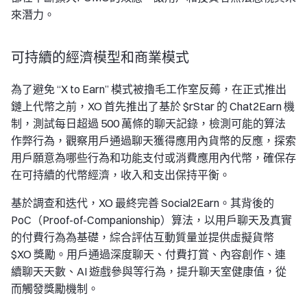
來潛力。
可持續的經濟模型和商業模式
為了避免 “X to Earn” 模式被擼毛工作室反薅，在正式推出
鏈上代幣之前，XO 首先推出了基於 $rStar 的 Chat2Earn 機
制，測試每日超過 500 萬條的聊天記錄，檢測可能的算法
作弊行為，觀察用戶通過聊天獲得應用內貨幣的反應，探索
用戶願意為哪些行為和功能支付或消費應用內代幣，確保存
在可持續的代幣經濟，收入和支出保持平衡。
基於調查和迭代，XO 最終完善 Social2Earn。其背後的
PoC（Proof-of-Companionship）算法，以用戶聊天及真實
的付費行為為基礎，綜合評估互動質量並提供虛擬貨幣
$XO 獎勵。用戶通過深度聊天、付費打賞、內容創作、連
續聊天天數、AI 遊戲參與等行為，提升聊天室健康值，從
而觸發獎勵機制。