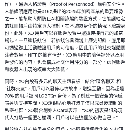
作），通過人格證明（Proof of Personhood）增強安全性。
人格證明應用也是a16z提出的2025年加密產業的重要趨勢
之一，能幫助人類防止AI相關詐騙的驗證方式。它能讓給定
的註冊帳戶由特定真人控制，在不透露身份的情況下驗證身
份。此外，XO 用戶可以在賬戶設置中選擇連接自己的加密
錢包。一旦連接錢包，若該錢包具備鏈上歷史記錄，應用即
可通過鏈上活動驗證用戶的可信度。因此用戶的社交媒體關
注者數量、NFT 的擁有情況、XO 應用中的陪伴評分以及用
戶發佈的內容，也會構成社交信用評分的一部分。虛假賬戶
和機器人出現的概率大大降低。
同時，XO內設有多元的聊天主題看板，結合“匿名聊天”和
“社群交友”，用戶可以發佈心情故事，增進互動。因為超過
70% 的用戶認同 LGBTQ+ 身份，為了創建一個安全的情感
表達與支持空間，XO還很貼心地打造了僅限成員邀請制的
私密社群。XO聯合創始人Carol表示，“XO的初衷是想為現
代人打造一個匿名樹洞，用戶可以在這個放心做自己。”
對於擁有社交信用高分的用戶，XO還提供個性化的 AI 代理