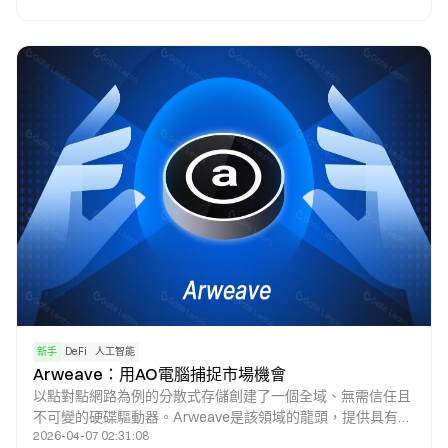
合，讓代幣持有者能夠參與協議參數決策，並共享協議價值的
增長，從而構建出以治理為核心驅動的長期激勵體系。
新手
DeFi
人工智能
Arweave：用AO電腦捕捉市場機會
以點對點網路為例的分散式存儲創建了一個全域、無需信任且
不可變的硬碟驅動器。Arweave是該領域的龍頭，提供具有成
2026-04-07 02:31:08
本效益的解決方案，確保持久性、不變性性和抗審查性性，這