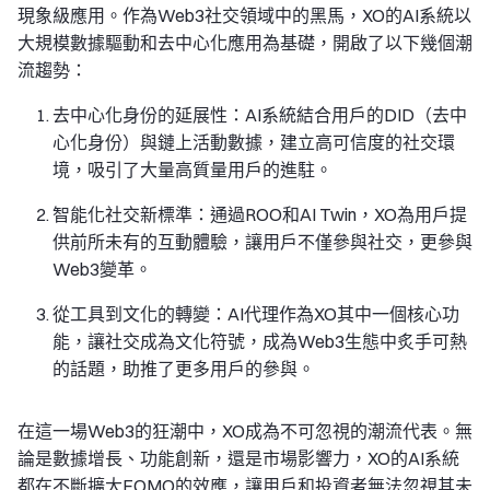
現象級應用。作為Web3社交領域中的黑馬，XO的AI系統以
大規模數據驅動和去中心化應用為基礎，開啟了以下幾個潮
流趨勢：
去中心化身份的延展性：AI系統結合用戶的DID（去中
心化身份）與鏈上活動數據，建立高可信度的社交環
境，吸引了大量高質量用戶的進駐。
智能化社交新標準：通過ROO和AI Twin，XO為用戶提
供前所未有的互動體驗，讓用戶不僅參與社交，更參與
Web3變革。
從工具到文化的轉變：AI代理作為XO其中一個核心功
能，讓社交成為文化符號，成為Web3生態中炙手可熱
的話題，助推了更多用戶的參與。
在這一場Web3的狂潮中，XO成為不可忽視的潮流代表。無
論是數據增長、功能創新，還是市場影響力，XO的AI系統
都在不斷擴大FOMO的效應，讓用戶和投資者無法忽視其未