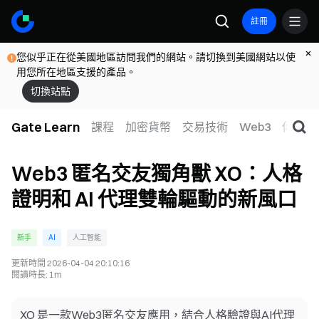
註冊
您似乎正在從美國地區訪問我們的網站。請切換到美國網站以使
用您所在地區支援的產品。
切換站點
Gate Learn
課程
加密貨幣
交易技術
Web3
傳統金
Web3 匿名交友獨角獸 XO：人格
證明和 AI 代理雙輪驅動的新風口
新手
AI
人工智能
更新時間
2026-04-04 20:10:16
閱讀時長
:
1m
XO 是一款Web3匿名交友應用，結合人格驗證與AI代理