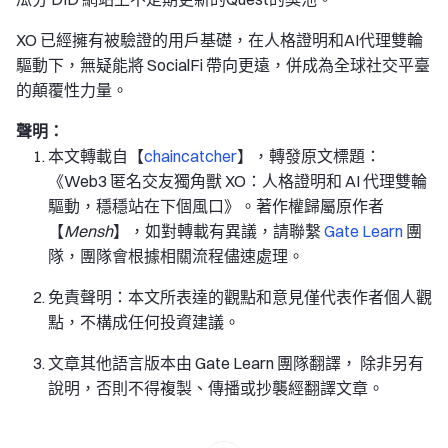
XO 已經擁有被驗證的用戶基礎，在人格證明和AI代理雙輪
驅動下，無疑能將 SocialFi 帶向更遠，併成為全球社交平臺
的顛覆性力量。
聲明：
本文轉載自【
chaincatcher
】，轉發原文標題：
《Web3 匿名交友獨角獸 XO：人格證明和 AI 代理雙輪
驅動，穩穩站在下個風口》。著作權歸屬原作者
【
Mensh
】，如對轉載有異議，請聯繫
Gate Learn
團
隊，團隊會根據相關流程儘速處理。
免責聲明：本文所表達的觀點和意見僅代表作者個人觀
點，不構成任何投資建議。
文章其他語言版本由 Gate Learn 團隊翻譯， 除非另有
說明，否則不得複製、傳播或抄襲經翻譯文章。