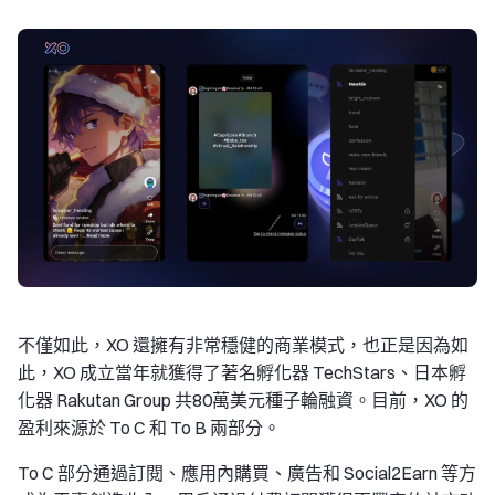
不僅如此，XO 還擁有非常穩健的商業模式，也正是因為如
此，XO 成立當年就獲得了著名孵化器 TechStars、日本孵
化器 Rakutan Group 共80萬美元種子輪融資。目前，XO 的
盈利來源於 To C 和 To B 兩部分。
To C 部分通過訂閱、應用內購買、廣告和 Social2Earn 等方