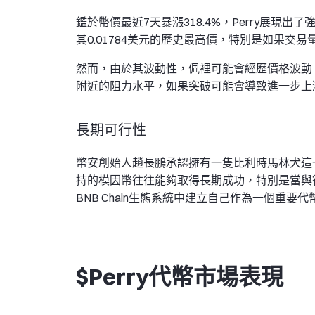
鑑於幣價最近7天暴漲318.4%，Perry展現
其0.01784美元的歷史最高價，特別是如果交
然而，由於其波動性，佩裡可能會經歷價格波動。投
附近的阻力水平，如果突破可能會導致進一步上
長期可行性
幣安創始人趙長鵬承認擁有一隻比利時馬林犬這
持的模因幣往往能夠取得長期成功，特別是當與
BNB Chain生態系統中建立自己作為一個重要
$Perry代幣市場表現