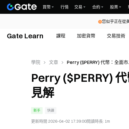
買幣
行情
交易
合約
股票
您似乎正在從
Gate Learn
課程
加密貨幣
交易技術
學院
文章
Perry ($PERRY) 代幣：全面
分析和投資見解
Perry ($PER
見解
新手
快讀
更新時間
2026-04-02 17:39:00
閱讀時長
:
1m