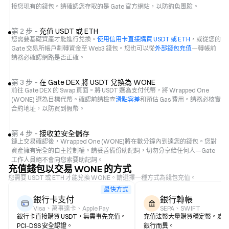
接您現有的錢包。請確認您存取的是 Gate 官方網站，以防釣魚風險。
第 2 步 –
充值 USDT 或 ETH
您需要基礎資產才能進行兌換。
使用信用卡直接購買 USDT 或 ETH
，或從您的
Gate 交易所帳戶劃轉資金至 Web3 錢包。您也可以從
外部錢包充值
—轉帳前
請務必確認網路是否正確。
第 3 步 –
在 Gate DEX 將 USDT 兌換為 WONE
前往 Gate DEX 的 Swap 頁面。將 USDT 選為支付代幣，將 Wrapped One
(WONE) 選為目標代幣。確認前請檢查
滑點容差
和預估 Gas 費用。請務必核實
合約地址，以防買到假幣。
第 4 步 –
接收並安全儲存
鏈上交易確認後，Wrapped One (WONE)將在數分鐘內到達您的錢包。您對
資產擁有完全的自主控制權。請妥善備份助記詞，切勿分享給任何人—Gate
工作人員絕不會向您索要助記詞。
充值錢包以交易 WONE 的方式
您需要 USDT 或 ETH 才能兌換 WONE。請選擇一種方式為錢包充值。
最快方式
銀行卡支付
銀行轉帳
Visa、萬事達卡、Apple Pay
SEPA、SWIFT
銀行卡直接購買 USDT，無需事先充值。
充值法幣大量購買穩定幣。處
PCI–DSS 安全認證。
銀行而異。