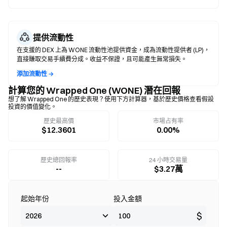
提供流動性
在支援的 DEX 上為 WONE 流動性池提供資金，成為流動性提供者 (LP)，
直接賺取交易手續費分成。收益不保證，且可能產生無常損失。
添加流動性 →
計算您的 Wrapped One (WONE) 潛在回報
想了解 Wrapped One 的歷史表現？使用下方計算器，基於歷史價格查看假設
投資的價值變化。
歷史最高價
市場占有率
$12.3601
0.00%
歷史總回報率
24 小時交易量
--
$3.27萬
起始年份
投入金額
$