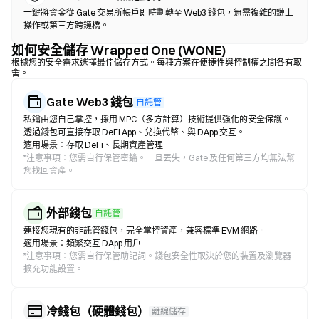
一鍵將資金從 Gate 交易所帳戶即時劃轉至 Web3 錢包，無需複雜的鏈上
操作或第三方跨鏈橋。
如何安全儲存 Wrapped One (WONE)
根據您的安全需求選擇最佳儲存方式。每種方案在便捷性與控制權之間各有取
舍。
Gate Web3 錢包
自託管
私鑰由您自己掌控，採用 MPC（多方計算）技術提供強化的安全保護。
透過錢包可直接存取 DeFi App、兌換代幣、與 DApp 交互。
適用場景：存取 DeFi、長期資產管理
*
注意事項：您需自行保管密鑰。一旦丟失，Gate 及任何第三方均無法幫
您找回資產。
外部錢包
自託管
連接您現有的非託管錢包，完全掌控資產，兼容標準 EVM 網路。
適用場景：頻繁交互 DApp 用戶
*
注意事項：您需自行保管助記詞。錢包安全性取決於您的裝置及瀏覽器
擴充功能設置。
冷錢包（硬體錢包）
離線儲存