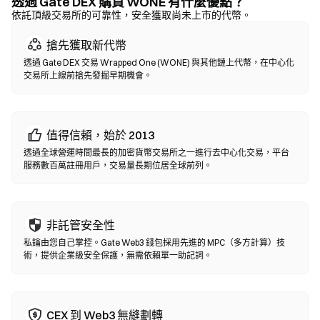
核實合約地址。
透過 Gate DEX 購買 WONE 有什麼優點？
依託頂級交易所的可靠性，安全獲取尚未上市的代幣。
去中心化交易所 (DEX)
搶先獲取新代幣
無需中間方的點對點交易。DEX 透過智能合約在鏈上執行兌換，無
透過 Gate DEX 交易 Wrapped One (WONE) 與其他鏈上代幣，在中心化
需註冊或身分認證。連接兼容錢包，選擇代幣對，設置滑點容差後
交易所上線前搶先發掘早期機會。
確認兌換即可。請注意交易需支付 Gas 費，且因流動性差異，價格
可能與中心化市場有所不同。大部分 DEX 活動發生在以太坊、BNB
Chain、Polygon 等 EVM 兼容鏈上。
值得信賴，始於 2013
透過全球營運時間最長的加密貨幣交易所之一進行去中心化交易，平台
服務數百萬註冊用戶，交易量長期位居全球前列。
非託管安全性
私鑰由您自己掌控。Gate Web3 錢包採用先進的 MPC（多方計算）技
術，提供企業級安全保護，無需依賴單一助記詞。
CEX 到 Web3 無縫劃轉