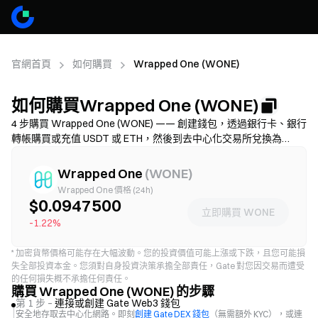
官網首頁
如何購買
Wrapped One (WONE)
如何購買Wrapped One (WONE)
4 步購買 Wrapped One (WONE) —— 創建錢包，透過銀行卡、銀行
轉帳購買或充值 USDT 或 ETH，然後到去中心化交易所兌換為
WONE。找到適合的支付方式並在確認交易前檢查 Gas 費和滑點設
置，學習如何安全儲存您的 WONE。可用性與手續費因網路和供應
Wrapped One
(
WONE
)
商而異。
Wrapped One 價格 (24h)
$0.0947500
立即購買 WONE
-1.22%
*
加密貨幣價格可能存在大幅波動。您的投資價值可能上漲或下跌，且您可能損
失全部投資本金。您須對自身投資決策承擔全部責任，Gate 對您因交易而遭受
的任何損失概不承擔任何責任。
購買 Wrapped One (WONE) 的步驟
第 1 步 –
連接或創建 Gate Web3 錢包
安全地存取去中心化網路。即刻
創建 Gate DEX 錢包
（無需額外 KYC），或連