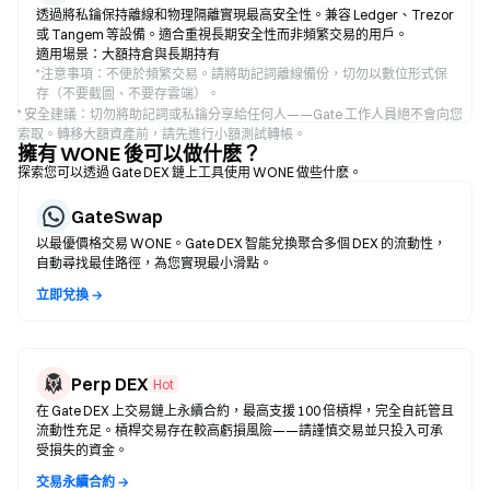
透過將私鑰保持離線和物理隔離實現最高安全性。兼容 Ledger、Trezor
或 Tangem 等設備。適合重視長期安全性而非頻繁交易的用戶。
適用場景：大額持倉與長期持有
*
注意事項：不便於頻繁交易。請將助記詞離線備份，切勿以數位形式保
存（不要截圖、不要存雲端）。
* 安全建議：切勿將助記詞或私鑰分享給任何人——Gate 工作人員絕不會向您
索取。轉移大額資產前，請先進行小額測試轉帳。
擁有 WONE 後可以做什麽？
探索您可以透過 Gate DEX 鏈上工具使用 WONE 做些什麽。
GateSwap
以最優價格交易 WONE。Gate DEX 智能兌換聚合多個 DEX 的流動性，
自動尋找最佳路徑，為您實現最小滑點。
立即兌換 →
Perp DEX
Hot
在 Gate DEX 上交易鏈上永續合約，最高支援 100 倍槓桿，完全自託管且
流動性充足。槓桿交易存在較高虧損風險——請謹慎交易並只投入可承
受損失的資金。
交易永續合約 →