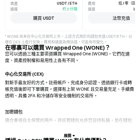
USDT / ETH
低 / 零（因
資產
費用
約 2 分鐘
1–
速度
速度
購買 USDT
法幣充值
* WONE 尚未在中心化交易所上市。上述方式用於向錢包充值 USDT/ETH，以
便在 DEX 上進行兌換。費用和速度為預估值，可能有所變化。
在哪裏可以購買 Wrapped One (WONE)？
您可以透過三種主要渠道購買 Wrapped One (WONE)，它們在速
度、資產控制權和易用性上各有不同。
中心化交易所 (CEX)
對新手最友好的方式。註冊帳戶、完成身分認證、透過銀行卡或轉
帳充值後即可下單購買。選擇有上架 WONE 且交易量充足、手續費
透明、具備 2FA 和冷儲存等安全機制的交易所。
加密錢包
適合重視自主保管的用戶。非託管錢包允許您自持私鑰，並在錢包
內直接兌換代幣。部分錢包還支援法幣入金，無需先經過交易所即
可使用信用卡購買 WONE。務必備份助記詞，並在確認任何交易前