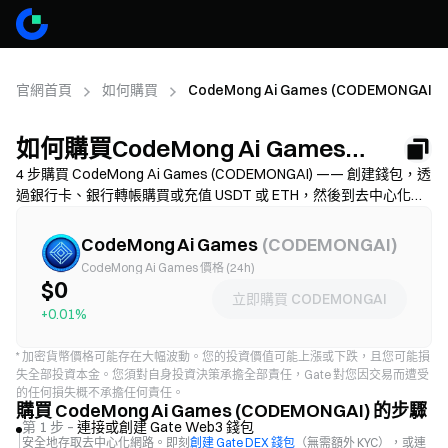
官網首頁
如何購買
CodeMong Ai Games (CODEMONGAI)
如何購買CodeMong Ai Games
(CODEMONGAI)
4 步購買 CodeMong Ai Games (CODEMONGAI) —— 創建錢包，透
過銀行卡、銀行轉帳購買或充值 USDT 或 ETH，然後到去中心化交
易所兌換為 CODEMONGAI。找到適合的支付方式並在確認交易前
檢查 Gas 費和滑點設置，學習如何安全儲存您的 CODEMONGAI。
CodeMong Ai Games
(
CODEMONGAI
)
可用性與手續費因網路和供應商而異。
CodeMong Ai Games 價格 (24h)
$0
立即購買 CODEMONGAI
+0.01%
*
加密貨幣價格可能存在大幅波動。您的投資價值可能上漲或下跌，且您可能損
失全部投資本金。您須對自身投資決策承擔全部責任，Gate 對您因交易而遭受
的任何損失概不承擔任何責任。
購買 CodeMong Ai Games (CODEMONGAI) 的步驟
第 1 步 –
連接或創建 Gate Web3 錢包
安全地存取去中心化網路。即刻
創建 Gate DEX 錢包
（無需額外 KYC），或連