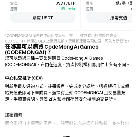
USDT / ETH
低 / 零（因
資產
費用
約 2 分鐘
1–
速度
速度
購買 USDT
法幣充值
* CODEMONGAI 尚未在中心化交易所上市。上述方式用於向錢包充值
USDT/ETH，以便在 DEX 上進行兌換。費用和速度為預估值，可能有所變化。
在哪裏可以購買 CodeMong Ai Games
(CODEMONGAI)？
您可以透過三種主要渠道購買 CodeMong Ai Games
(CODEMONGAI)，它們在速度、資產控制權和易用性上各有不同。
中心化交易所 (CEX)
對新手最友好的方式。註冊帳戶、完成身分認證、透過銀行卡或轉
帳充值後即可下單購買。選擇有上架 CODEMONGAI 且交易量充
足、手續費透明、具備 2FA 和冷儲存等安全機制的交易所。
加密錢包
適合重視自主保管的用戶。非託管錢包允許您自持私鑰，並在錢包
內直接兌換代幣。部分錢包還支援法幣入金，無需先經過交易所即
可使用信用卡購買 CODEMONGAI。務必備份助記詞，並在確認任