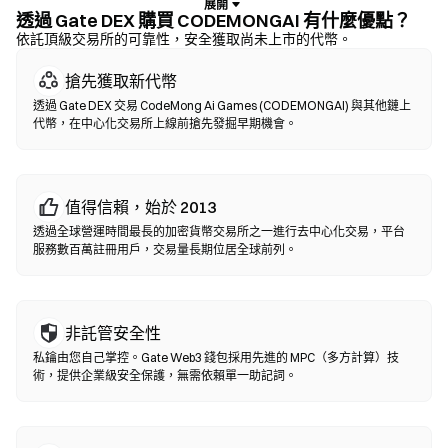
何交易前核實合約地址。
透過 Gate DEX 購買 CODEMONGAI 有什麼優點？
依託頂級交易所的可靠性，安全獲取尚未上市的代幣。
去中心化交易所 (DEX)
搶先獲取新代幣
無需中間方的點對點交易。DEX 透過智能合約在鏈上執行兌換，無
透過 Gate DEX 交易 CodeMong Ai Games (CODEMONGAI) 與其他鏈上
需註冊或身分認證。連接兼容錢包，選擇代幣對，設置滑點容差後
代幣，在中心化交易所上線前搶先發掘早期機會。
確認兌換即可。請注意交易需支付 Gas 費，且因流動性差異，價格
可能與中心化市場有所不同。大部分 DEX 活動發生在以太坊、BNB
Chain、Polygon 等 EVM 兼容鏈上。
值得信賴，始於 2013
透過全球營運時間最長的加密貨幣交易所之一進行去中心化交易，平台
服務數百萬註冊用戶，交易量長期位居全球前列。
非託管安全性
私鑰由您自己掌控。Gate Web3 錢包採用先進的 MPC（多方計算）技
術，提供企業級安全保護，無需依賴單一助記詞。