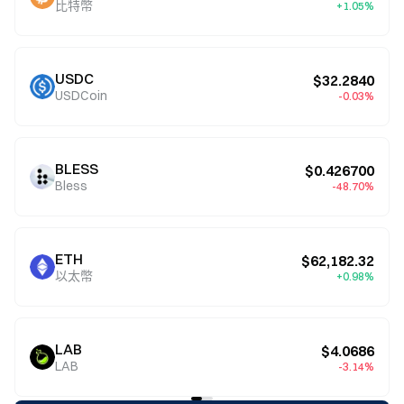
比特幣
+1.05%
USDC
$32.2840
USDCoin
-0.03%
BLESS
$0.426700
Bless
-48.70%
ETH
$62,182.32
以太幣
+0.98%
LAB
$4.0686
LAB
-3.14%