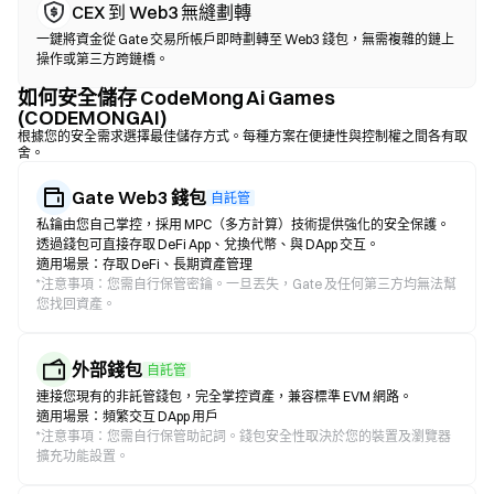
CEX 到 Web3 無縫劃轉
一鍵將資金從 Gate 交易所帳戶即時劃轉至 Web3 錢包，無需複雜的鏈上
操作或第三方跨鏈橋。
如何安全儲存 CodeMong Ai Games
(CODEMONGAI)
根據您的安全需求選擇最佳儲存方式。每種方案在便捷性與控制權之間各有取
舍。
Gate Web3 錢包
自託管
私鑰由您自己掌控，採用 MPC（多方計算）技術提供強化的安全保護。
透過錢包可直接存取 DeFi App、兌換代幣、與 DApp 交互。
適用場景：存取 DeFi、長期資產管理
*
注意事項：您需自行保管密鑰。一旦丟失，Gate 及任何第三方均無法幫
您找回資產。
外部錢包
自託管
連接您現有的非託管錢包，完全掌控資產，兼容標準 EVM 網路。
適用場景：頻繁交互 DApp 用戶
*
注意事項：您需自行保管助記詞。錢包安全性取決於您的裝置及瀏覽器
擴充功能設置。