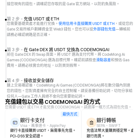
接您現有的錢包。請確認您存取的是 Gate 官方網站，以防釣魚風險。
第 2 步 –
充值 USDT 或 ETH
您需要基礎資產才能進行兌換。
使用信用卡直接購買 USDT 或 ETH
，或從您的
Gate 交易所帳戶劃轉資金至 Web3 錢包。您也可以從
外部錢包充值
—轉帳前
請務必確認網路是否正確。
第 3 步 –
在 Gate DEX 將 USDT 兌換為 CODEMONGAI
前往 Gate DEX 的 Swap 頁面。將 USDT 選為支付代幣，將 CodeMong Ai
Games (CODEMONGAI) 選為目標代幣。確認前請檢查
滑點容差
和預估 Gas
費用。請務必核實合約地址，以防買到假幣。
第 4 步 –
接收並安全儲存
鏈上交易確認後，CodeMong Ai Games (CODEMONGAI)將在數分鐘內到達
您的錢包。您對資產擁有完全的自主控制權。請妥善備份助記詞，切勿分享給
任何人—Gate 工作人員絕不會向您索要助記詞。
充值錢包以交易 CODEMONGAI 的方式
您需要 USDT 或 ETH 才能兌換 CODEMONGAI。請選擇一種方式為錢包充值。
最快方式
銀行卡支付
銀行轉帳
Visa、萬事達卡、Apple Pay
SEPA、SWIFT
銀行卡直接購買 USDT，無需事先充值。
充值法幣大量購買穩定幣。處
PCI–DSS 安全認證。
銀行而異。