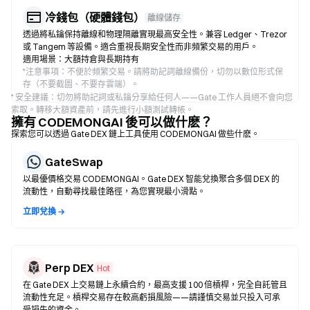
冷錢包（硬體錢包）
離線儲存
透過將私鑰保持離線和物理隔離實現最高安全性。兼容 Ledger、Trezor
或 Tangem 等設備。適合重視長期安全性而非頻繁交易的用戶。
適用場景：大額持倉與長期持有
*
注意事項：不便於頻繁交易。請將助記詞離線備份，切勿以數位形式保
存（不要截圖、不要存雲端）。
* 安全建議：切勿將助記詞或私鑰分享給任何人——Gate 工作人員絕不會向您
索取。轉移大額資產前，請先進行小額測試轉帳。
擁有 CODEMONGAI 後可以做什麽？
探索您可以透過 Gate DEX 鏈上工具使用 CODEMONGAI 做些什麽。
GateSwap
以最優價格交易 CODEMONGAI。Gate DEX 智能兌換聚合多個 DEX 的
流動性，自動尋找最佳路徑，為您實現最小滑點。
立即兌換 →
Perp DEX
Hot
在 Gate DEX 上交易鏈上永續合約，最高支援 100 倍槓桿，完全自託管且
流動性充足。槓桿交易存在較高虧損風險——請謹慎交易並只投入可承
受損失的資金。