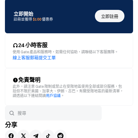
立即開始
立即註冊
註冊並獲得
$100
優惠券
24 小時客服
使用 Gate 產品和服務時，如需任何協助，請聯絡以下客服團隊。
線上客服
郵箱
提交工單
免責聲明
此外，請注意 Gate 限制或禁止在受限地區使用全部或部分服務，包
括但不限於美國、加拿大、伊朗、古巴。有關受限地區的最新清單，
請透過以下連結閱讀
用戶協議
。
分享