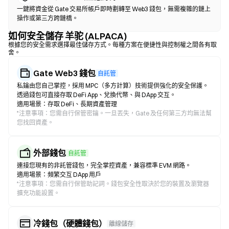
一鍵將資金從 Gate 交易所帳戶即時劃轉至 Web3 錢包，無需複雜的鏈上
操作或第三方跨鏈橋。
如何安全儲存 羊驼 (ALPACA)
根據您的安全需求選擇最佳儲存方式。每種方案在便捷性與控制權之間各有取
舍。
Gate Web3 錢包
自託管
私鑰由您自己掌控，採用 MPC（多方計算）技術提供強化的安全保護。
透過錢包可直接存取 DeFi App、兌換代幣、與 DApp 交互。
適用場景：存取 DeFi、長期資產管理
*
注意事項：您需自行保管密鑰。一旦丟失，Gate 及任何第三方均無法幫
您找回資產。
外部錢包
自託管
連接您現有的非託管錢包，完全掌控資產，兼容標準 EVM 網路。
適用場景：頻繁交互 DApp 用戶
*
注意事項：您需自行保管助記詞。錢包安全性取決於您的裝置及瀏覽器
擴充功能設置。
冷錢包（硬體錢包）
離線儲存