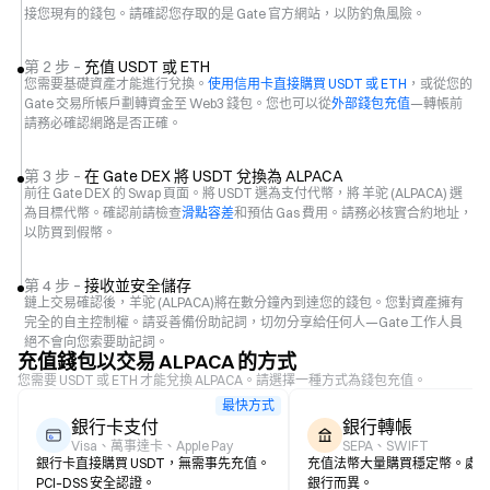
接您現有的錢包。請確認您存取的是 Gate 官方網站，以防釣魚風險。
第 2 步 –
充值 USDT 或 ETH
您需要基礎資產才能進行兌換。
使用信用卡直接購買 USDT 或 ETH
，或從您的
Gate 交易所帳戶劃轉資金至 Web3 錢包。您也可以從
外部錢包充值
—轉帳前
請務必確認網路是否正確。
第 3 步 –
在 Gate DEX 將 USDT 兌換為 ALPACA
前往 Gate DEX 的 Swap 頁面。將 USDT 選為支付代幣，將 羊驼 (ALPACA) 選
為目標代幣。確認前請檢查
滑點容差
和預估 Gas 費用。請務必核實合約地址，
以防買到假幣。
第 4 步 –
接收並安全儲存
鏈上交易確認後，羊驼 (ALPACA)將在數分鐘內到達您的錢包。您對資產擁有
完全的自主控制權。請妥善備份助記詞，切勿分享給任何人—Gate 工作人員
絕不會向您索要助記詞。
充值錢包以交易 ALPACA 的方式
您需要 USDT 或 ETH 才能兌換 ALPACA。請選擇一種方式為錢包充值。
最快方式
銀行卡支付
銀行轉帳
Visa、萬事達卡、Apple Pay
SEPA、SWIFT
銀行卡直接購買 USDT，無需事先充值。
充值法幣大量購買穩定幣。處
PCI–DSS 安全認證。
銀行而異。