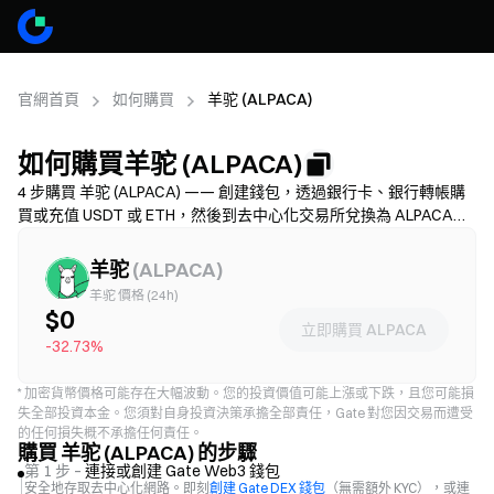
官網首頁
如何購買
羊驼 (ALPACA)
如何購買羊驼 (ALPACA)
4 步購買 羊驼 (ALPACA) —— 創建錢包，透過銀行卡、銀行轉帳購
買或充值 USDT 或 ETH，然後到去中心化交易所兌換為 ALPACA。
找到適合的支付方式並在確認交易前檢查 Gas 費和滑點設置，學習
如何安全儲存您的 ALPACA。可用性與手續費因網路和供應商而
羊驼
(
ALPACA
)
異。
羊驼 價格 (24h)
$0
立即購買 ALPACA
-32.73%
*
加密貨幣價格可能存在大幅波動。您的投資價值可能上漲或下跌，且您可能損
失全部投資本金。您須對自身投資決策承擔全部責任，Gate 對您因交易而遭受
的任何損失概不承擔任何責任。
購買 羊驼 (ALPACA) 的步驟
第 1 步 –
連接或創建 Gate Web3 錢包
安全地存取去中心化網路。即刻
創建 Gate DEX 錢包
（無需額外 KYC），或連