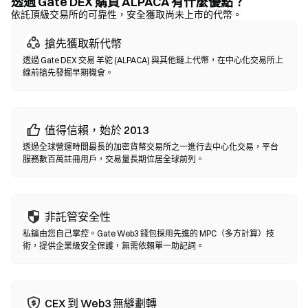
前核實合約地址。
透過 Gate DEX 購買 ALPACA 有什麼優點？
依託頂級交易所的可靠性，安全獲取尚未上市的代幣。
去中心化交易所 (DEX)
搶先獲取新代幣
無需中間方的點對點交易。DEX 透過智能合約在鏈上執行兌換，無
透過 Gate DEX 交易 羊驼 (ALPACA) 與其他鏈上代幣，在中心化交易所上
需註冊或身分認證。連接兼容錢包，選擇代幣對，設置滑點容差後
線前搶先發掘早期機會。
確認兌換即可。請注意交易需支付 Gas 費，且因流動性差異，價格
可能與中心化市場有所不同。大部分 DEX 活動發生在以太坊、BNB
Chain、Polygon 等 EVM 兼容鏈上。
值得信賴，始於 2013
透過全球營運時間最長的加密貨幣交易所之一進行去中心化交易，平台
服務數百萬註冊用戶，交易量長期位居全球前列。
非託管安全性
私鑰由您自己掌控。Gate Web3 錢包採用先進的 MPC（多方計算）技
術，提供企業級安全保護，無需依賴單一助記詞。
CEX 到 Web3 無縫劃轉