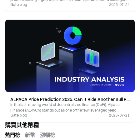
Gate.blog
2025-07-24
sustainability.
ALPACA Price Prediction 2025: Can It Ride Another Bull Run?
In the fast-moving world of decentralized finance (DeFi), Alpaca
Finance (ALPACA) stands out as one of the few leveraged yield
Gate.blog
2025-07-21
farming
購買其他幣種
熱門榜
新幣
漲幅榜