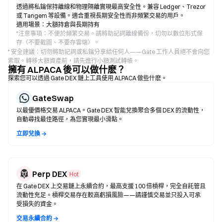
透過將私鑰保持離線和物理隔離實現最高安全性。兼容 Ledger、Trezor
或 Tangem 等設備。適合重視長期安全性而非頻繁交易的用戶。
適用場景：大額持倉與長期持有
*
注意事項：不便於頻繁交易。請將助記詞離線備份，切勿以數位形式保
存（不要截圖、不要存雲端）。
* 安全建議：切勿將助記詞或私鑰分享給任何人——Gate 工作人員絕不會向您
索取。轉移大額資產前，請先進行小額測試轉帳。
擁有 ALPACA 後可以做什麽？
探索您可以透過 Gate DEX 鏈上工具使用 ALPACA 做些什麽。
GateSwap
以最優價格交易 ALPACA。Gate DEX 智能兌換聚合多個 DEX 的流動性，
自動尋找最佳路徑，為您實現最小滑點。
立即兌換 →
Perp DEX
Hot
在 Gate DEX 上交易鏈上永續合約，最高支援 100 倍槓桿，完全自託管且
流動性充足。槓桿交易存在較高虧損風險——請謹慎交易並只投入可承
受損失的資金。
交易永續合約 →