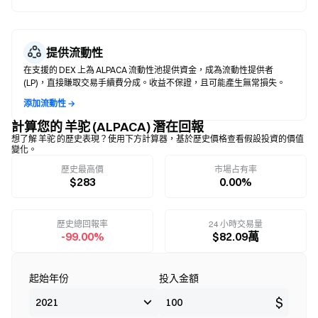
提供流動性
在支援的 DEX 上為 ALPACA 流動性池提供資金，成為流動性提供者
(LP)，直接賺取交易手續費分成。收益不保證，且可能產生無常損失。
添加流動性 →
計算您的 羊驼 (ALPACA) 潛在回報
想了解 羊驼 的歷史表現？使用下方計算器，基於歷史價格查看假設投資的價值
變化。
歷史最高價
市場占有率
$283
0.00%
歷史總回報率
24 小時交易量
-99.00%
$82.09萬
起始年份
投入金額
$