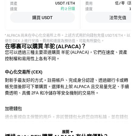
USDT / ETH
低 / 零（因
資產
費用
約 2 分鐘
1–
速度
速度
購買 USDT
法幣充值
* ALPACA 尚未在中心化交易所上市。上述方式用於向錢包充值 USDT/ETH，以
便在 DEX 上進行兌換。費用和速度為預估值，可能有所變化。
在哪裏可以購買 羊驼 (ALPACA)？
您可以透過三種主要渠道購買 羊驼 (ALPACA)，它們在速度、資產
控制權和易用性上各有不同。
中心化交易所 (CEX)
對新手最友好的方式。註冊帳戶、完成身分認證、透過銀行卡或轉
帳充值後即可下單購買。選擇有上架 ALPACA 且交易量充足、手續
費透明、具備 2FA 和冷儲存等安全機制的交易所。
加密錢包
適合重視自主保管的用戶。非託管錢包允許您自持私鑰，並在錢包
內直接兌換代幣。部分錢包還支援法幣入金，無需先經過交易所即
可使用信用卡購買 ALPACA。務必備份助記詞，並在確認任何交易