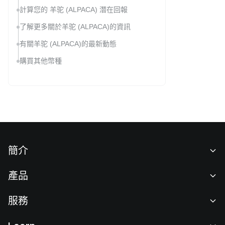
計算您的 羊驼 (ALPACA) 潛在回報
了解更多關於羊驼 (ALPACA)的資訊
有關羊驼 (ALPACA)的最新動態
購買其他幣種
簡介
關於我們
產品
職業機會
C2C
服務
新聞中心
閃兑與大宗交易
VIP 權益
F1 紅牛車隊官方贊助商