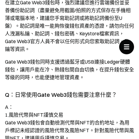
在建立Gate Web3錢包時，強烈建議您進行雲端備份並妥
善備份助記詞（盡量避免用截圖/拍照的方式保存在手機相
簿或電腦本地，建議您手寫助記詞或將助記詞備份至U
盤）。助記詞是唯一能夠恢復錢包資產的憑證，請勿向任何
人洩漏私鑰、助記詞、錢包密碼、Keystore檔案資訊，
Gate Web3官方人員不會以任何形式向您索取助記詞、私
鑰等資訊。
Gate Web3錢包同時支援透過藍牙或USB連接Ledger硬體
錢包，讓用戶能在冷、熱錢包間自由切換，在提升錢包安全
等級的同時，也能便捷地管理資產。
Q：日常使用Gate Web3錢包需要注意什麼？
A：
1.風險代幣與NFT謹慎交易
Gate Web3錢包會自動檢測代幣與NFT的合約地址，為用
戶標記未經認證的風險代幣及風險NFT。針對風險代幣與風
險NFT，建議用戶謹慎交易。