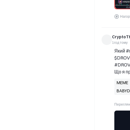
Нагор
CryptoT
1год тому
Який #
$DROVE
#DROVE
Що я п
MEME
BABY
Переглян