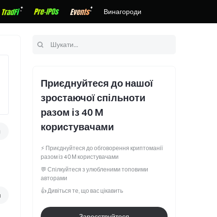
Винагороди
Приєднуйтеся до нашої
зростаючої спільноти
разом із 40 M
користувачами
я
⚡️
Приєднуйтеся до обговорення криптоманії
разом із 40 M користувачами
💬
Спілкуйтеся з улюбленими топовими
авторами
👍
Дивіться те, що вас цікавить
я
Зареєструйтеся