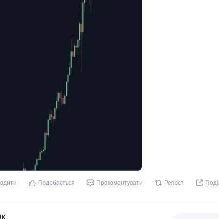
одити
Подобається
Прокоментувати
Репост
Поді
UK