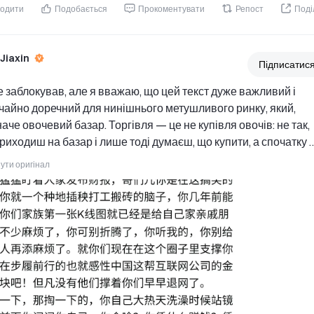
одити
Подобається
Прокоментувати
Репост
Поді
iJiaxin
Підписатис
 заблокував, але я вважаю, що цей текст дуже важливий і 
чайно доречний для нинішнього метушливого ринку, який, 
наче овочевий базар. Торгівля — це не купівля овочів: не так, 
риходиш на базар і лише тоді думаєш, що купити, а спочатку 
ш, яку страву готуватимеш, і вже потім ідеш на ринок купуват
ути оригінал
 розкіш засліплює очі: ти купуєш стільки овочів, а приготувати
мієш — навіщо ти їх купуєш?