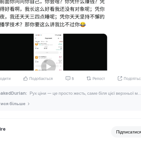
одити
Подобається
5
Репост
Поділітьс
BakedDurian
:
Рух ціни — це просто жесть, саме біля цієї верхньої межі тупцюємо вже 
тися більше
ire
Підписатис