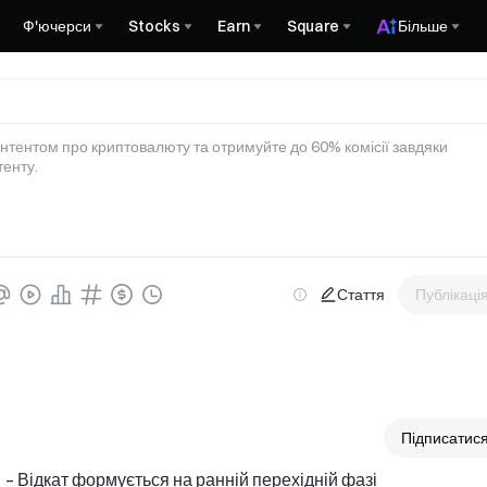
Ф'ючерси
Stocks
Earn
Square
Більше
онтентом про криптовалюту та отримуйте до 60% комісії завдяки 
тенту.
Публікаці
Стаття
Підписатис
  – Відкат формується на ранній перехідній фазі 