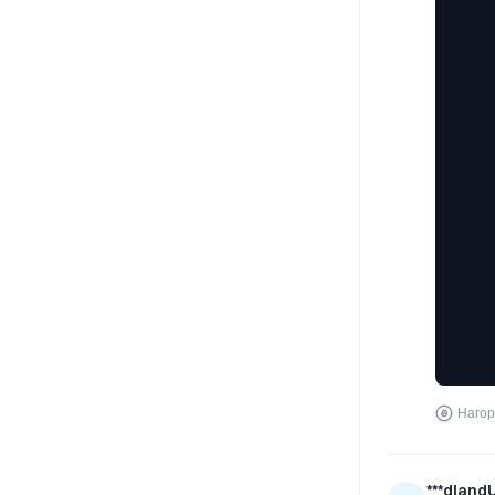
Нагор
***dland