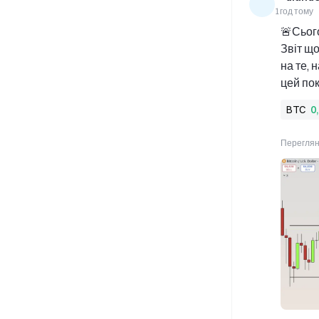
1год тому
🚨Сьог
Звіт що
на те, 
цей пок
піти в б
BTC
0
Біткої
пробій
Переглян
зростан
bitcoin: