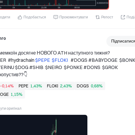
одити
Подобається
Прокоментувати
Репост
Поді
hro
Підписатис
мемкоїн досягне НОВОГО ATH наступного тижня?   
R  #hydrachain 
$PEPE 
$FLOKI 
  #DOGS #BABYDOGE  $BONK 
RINU $DOG #SHIB  $NEIRO  $PONKE #DONS  $GROK 
ропустив??👇
-0,14%
PEPE
1,43%
FLOKI
2,43%
DOGS
0,68%
DOGE
1,15%
ути оригінал