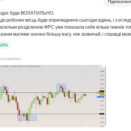
Підписатис
одні: буде ВОЛАТИЛЬНО. 
до робочих місць буде оприлюднено сьогодні вдень, і з огляду
наскільки розділеною ФРС уже показала себе кілька тижнів том
азник матиме значно більшу вагу, ніж зазвичай, і справді мож
удь-який бік. 
,28%
н, схоже, ТРИМАЄТЬСЯ дуже добре. Нам усе ще потрібен 
 діапазону вище $65,000, якщо ми хочемо побачити подальше 
ути оригінал
ня, але наразі...він виглядає сильнішим, ніж минулого місяця.
native