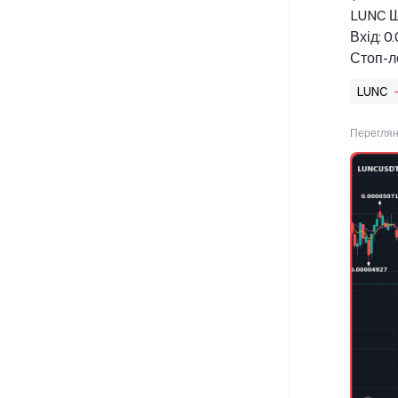
LUNC 
Вхід: 
Стоп-л
TP: 0.0
LUNC
Переглян