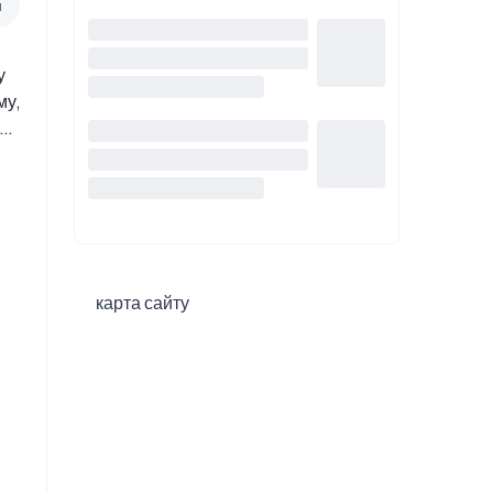
я
 
у, 
е 
 
карта сайту