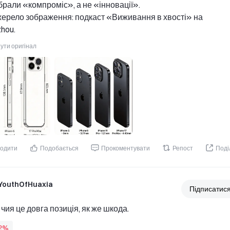
рали «компроміс», а не «інновації». 
рело зображення: подкаст «Виживання в хвості» на 
hou.
ути оригінал
одити
Подобається
Прокоментувати
Репост
Поді
YouthOfHuaxia
Підписатис
, чия це довга позиція, як же шкода.
62%