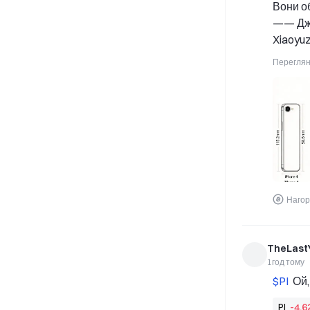
Вони об
—— Дже
Xiaoyuz
Переглян
Нагор
TheLast
1год тому
$PI 
 Ой
PI
-4,