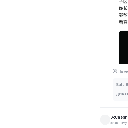
Нагор
Salt-
Дізна
0xChesh
52хв. тому