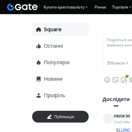
Купити криптовалюту
Ринки
Торгівля
Square
Поділіться к
Останні
майнінгу кон
Популярні
Комісія
Новини
Профіль
Дослідити
HNIW30
Публікація
1год тому
$LUNC 