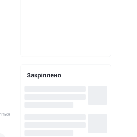
Закріплено
літься