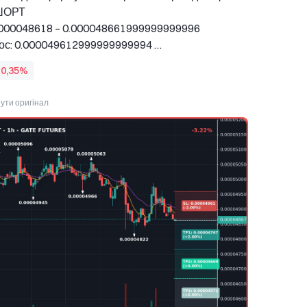
ШОРТ 
0.000048618 – 0.000048661999999999996 
ос: 0.000049612999999999994 
00047667 - 0.000046694 - 0.000045721
-0,35%
ути оригінал