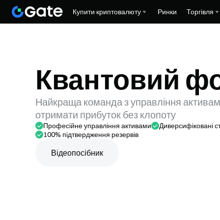
Купити криптовалюту
Ринки
Торгівля
Квантовий ф
Найкраща команда з управління активам
отримати прибуток без клопоту
Професійне управління активами
Диверсифіковані ст
100% підтвердження резервів
Відеопосібник