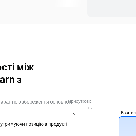
сті між
arn з
Прибутковіс
 гарантією збереження основної
ть
Кванто
 утримуючи позицію в продукті