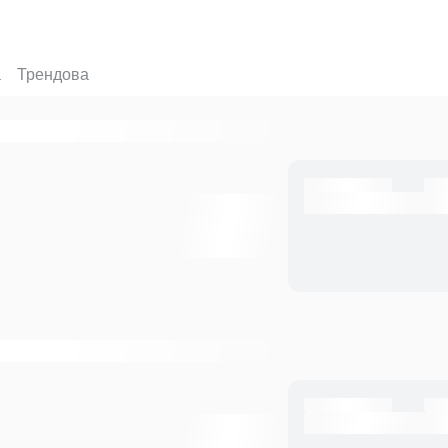
а
Трендова