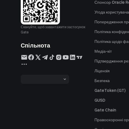
Спонсор Oracle Re
Угода користувача
Попередження пр
Скануйте, щоб завантажити застосунок
Політика конфіден
Gate
Політика щодо фа
Спільнота
Медіа-кіт
Підтвердження ре
Ліцензія
Безпека
GateToken (GT)
GUSD
Gate Chain
Правоохоронні ор