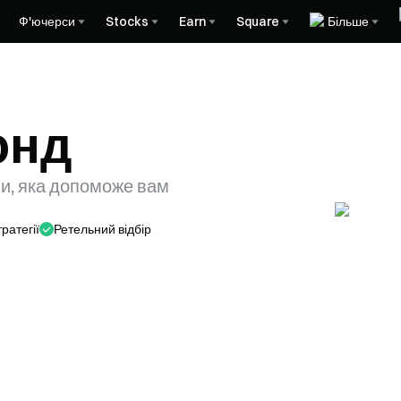
Ф'ючерси
Stocks
Earn
Square
Більше
онд
и, яка допоможе вам
ратегії
Ретельний відбір