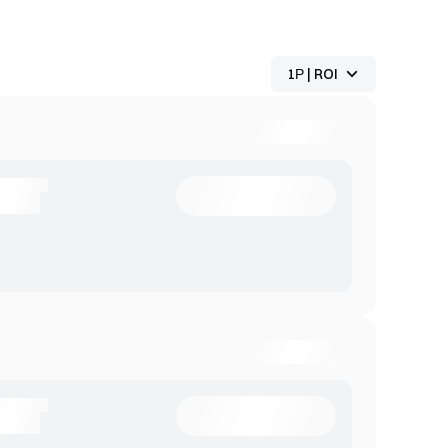
1Р
 |
ROI