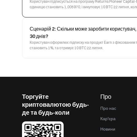
Користувач підписується на програму Returns Pioneer Capital-
одиницю становить 1,005970, і викуповує 10 BTC 22 липня, ко
Сценарій 2: Скільки може заробити користувач
30 днів?
Користувач оформлює підписку на продукт Earn з фіксованим т
становить 1%, та отримує 10 BTC 22 липня.
Торгуйте
Про
криптовалютою будь-
Про нас
де та будь-коли
Кар'єра
Новини