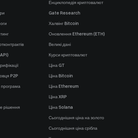
Енциклопедія криптовалют
ори
Gate Research
оги
Халвінг Bitcoin
стинг
Оновлення Ethereum (ETH)
тконтрактів
Великі дані
API)
Курси криптовалют
рифікації
Ціна GT
говця P2P
Ціна Bitcoin
 програма
Ціна Ethereum
Ціна XRP
е рішення
Ціна Solana
Сьогоднішня ціна на золото
Сьогоднішня ціна срібла