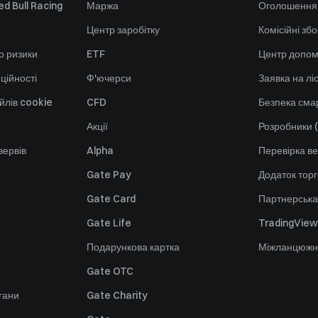
d Bull Racing
Маржа
Оголошення
Центр заробітку
Комісійні зб
о ризики
ETF
Центр допом
ційності
Ф'ючерси
Заявка на лі
йлів cookie
CFD
Безпека смар
Акції
Розробники (
зервів
Alpha
Перевірка ве
Gate Pay
Додаток тор
Gate Card
Партнерська
Gate Life
TradingView
Подарункова картка
Міжланцюжн
Gate OTC
гани
Gate Charity