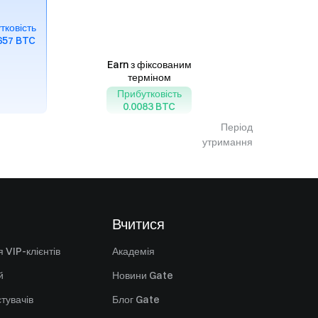
тковість
657 BTC
Earn з фіксованим
терміном
Прибутковість
0.0083 BTC
Період
утримання
Вчитися
 VIP-клієнтів
Академія
й
Новини Gate
стувачів
Блог Gate