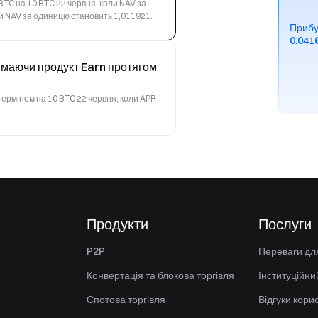
BTC на 10 BTC 22 червня, коли NAV за
ли NAV за одиницю становить 1,011921.
Прибу
0.041
, маючи продукт Earn протягом
ерміном на 10 BTC 22 червня, коли APR
Продукти
Послуги
P2P
Переваги для
Конвертація та блокова торгівля
Інституційни
Спотова торгівля
Відгуки кори